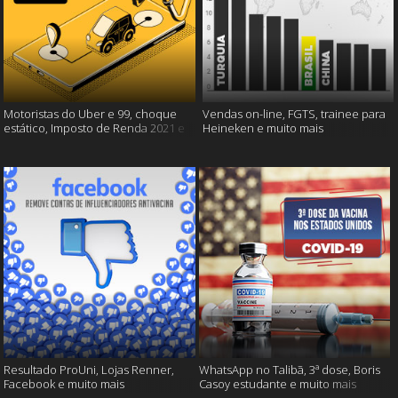
Motoristas do Uber e 99, choque
Vendas on-line, FGTS, trainee para
estático, Imposto de Renda 2021 e
Heineken e muito mais
muito mais!
Resultado ProUni, Lojas Renner,
WhatsApp no Talibã, 3ª dose, Boris
Facebook e muito mais
Casoy estudante e muito mais