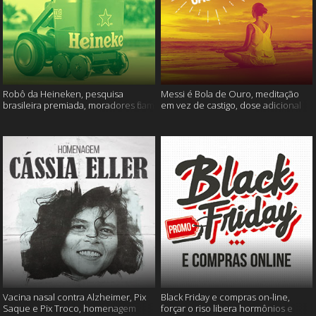
Robô da Heineken, pesquisa
Messi é Bola de Ouro, meditação
brasileira premiada, moradores ficam
em vez de castigo, dose adicional
sem água e muito mais
de vacina, e mais
Vacina nasal contra Alzheimer, Pix
Black Friday e compras on-line,
Saque e Pix Troco, homenagem
forçar o riso libera hormônios e