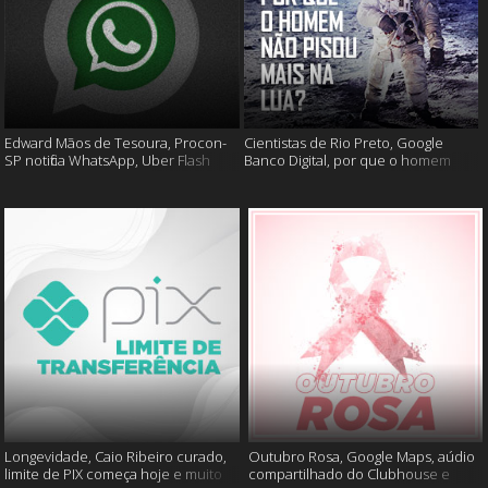
Edward Mãos de Tesoura, Procon-
Cientistas de Rio Preto, Google
SP notifica WhatsApp, Uber Flash
Banco Digital, por que o homem
Moto e mais
não foi mais a lua e muito mais
Longevidade, Caio Ribeiro curado,
Outubro Rosa, Google Maps, aúdio
limite de PIX começa hoje e muito
compartilhado do Clubhouse e