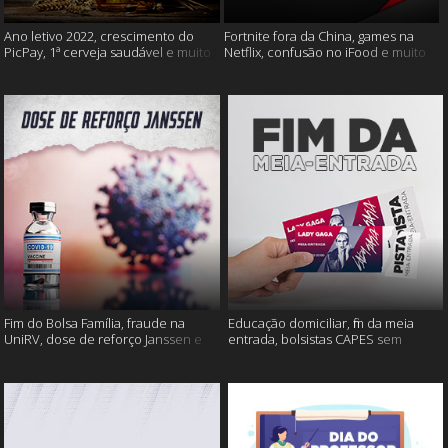
Ano letivo 2022, crescimento do
Fortnite fora da China, games na
PicPay, 1ª cerveja saudável e muito
Netflix, confusão no iFood e muito
mais
mais
Fim do Bolsa Família, fraude na
Educação domiciliar, fim da meia
UniRV, dose de reforço Janssen e
entrada, bolsistas CAPES sem
muito mais!
pagamento e muito mais!