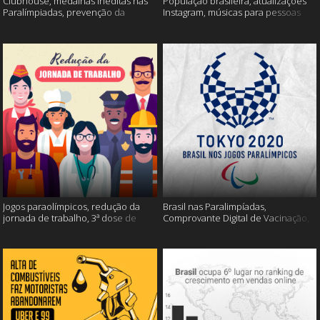
Clubhouse, medalhas inéditas nas
População brasileira, atualizações
Paralímpiadas, prevenção da
Instagram, músicas para pessoas
esclerose múltipla e muito mais
inteligentes e muito mais!
Jogos paraolímpicos, redução da
Brasil nas Paralimpíadas,
jornada de trabalho, 3ª dose de
Comprovante Digital de Vacinação,
vacina e muito mais!
WhatsApp e muito mais!