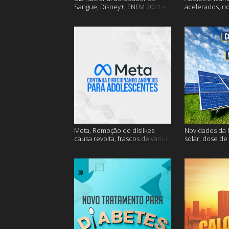
Sangue, Disney+, ENEM 2021 e
acelerados, n
muito mais
Nasa e muito 
Meta, Remoção de dislikes
Novidades da N
causa revolta, frascos de varíola
solar, dose de
e muito mais
mais