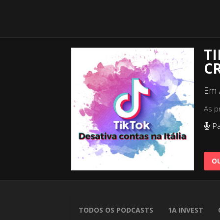
TI
C
Em 
As p
Pa
OU
TODOS OS PODCASTS
1A INVEST