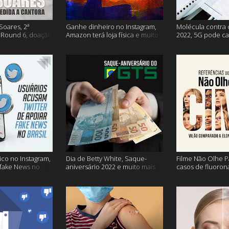
Soares, 2ª
Ganhe dinheiro no Instagram,
Molécula contra 
Round 6, doação
Amazon terá loja física e muito
2022, 5G pode ca
s vacinação e
mais!
problemas na avi
co no Instagram,
Dia de Betty White, Saque-
Filme Não Olhe P
 fake News no
aniversário 2022 e muito mais
casos de fluoron
proibidas e mais