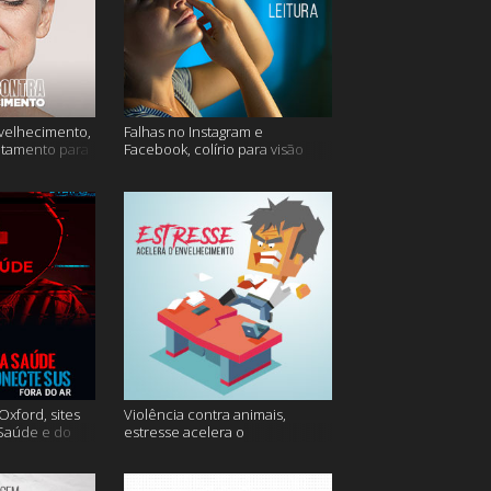
velhecimento,
Falhas no Instagram e
atamento para
Facebook, colírio para visão
turva e mais
xford, sites
Violência contra animais,
 Saúde e do
estresse acelera o
 do ar e mais
envelhecimento, Instagram e
muito mais