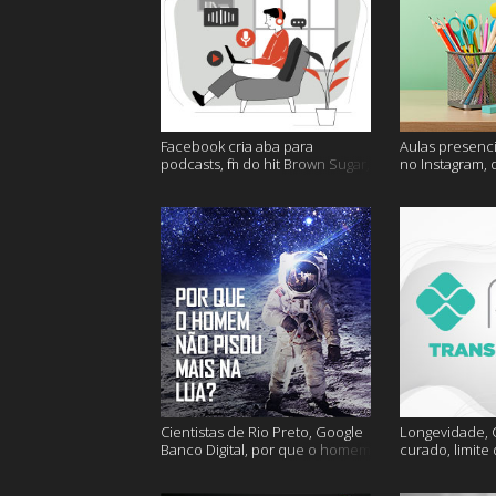
Facebook cria aba para
Aulas presenci
podcasts, fim do hit Brown Sugar,
no Instagram, 
cidades mais seguras e muito
mais felizes e
mais!
Cientistas de Rio Preto, Google
Longevidade, C
Banco Digital, por que o homem
curado, limite
não foi mais a lua e muito mais
hoje e muito m