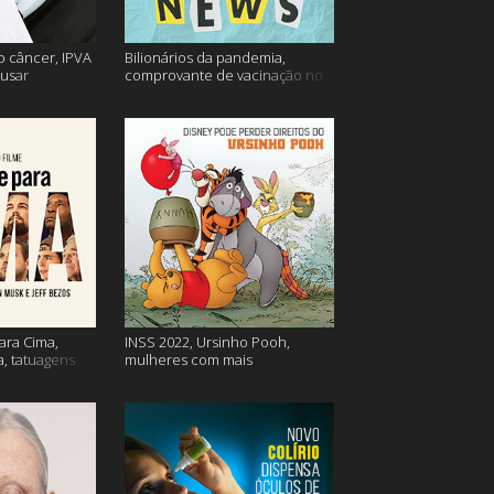
o câncer, IPVA
Bilionários da pandemia,
usar
comprovante de vacinação no
ação e mais!
Detran, atualização do Twitter e
mais
ara Cima,
INSS 2022, Ursinho Pooh,
a, tatuagens
mulheres com mais
autocompaixão e mais