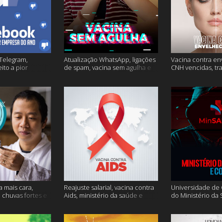
Telegram,
Atualização WhatsApp, ligações
Vacina contra en
ito a pior
de spam, vacina sem agulha e
CNH vencidas, tr
o e mais
muito mais
gagueira e mais
a mais cara,
Reajuste salarial, vacina contra
Universidade de O
, chuvas fortes e
Aids, ministério da saúde e
do Ministério da
muito mais
Conecte SUS fora