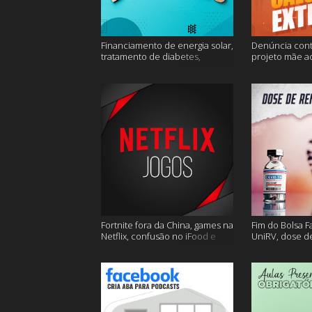
Financiamento de energia solar,
Denúncia cont
tratamento de diabetes,
projeto mãe a
Alzheimer e muito mais.
extremo e mai
Fortnite fora da China, games na
Fim do Bolsa F
Netflix, confusão no iFood e
UniRV, dose de
muito mais
e muito mais!