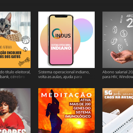
o título eleitoral,
Sistema operacional indiano,
Abono salarial 20
ubank, cérebro
volta as aulas, ajuda para
para HIV, Window
is
dessalgar a carne e muito mais
e mais