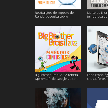
Restituições do Imposto de
Morte de Elza 
Renda, pesquisa sobre
temporada de 
entregas e muitos mais
de sangue apó
muito mais
Big Brother Brasil 2022, tenista
Feed cronológi
Djokovic, fim do Google Voice e
chuvas fortes,
mais
Twitter e mais