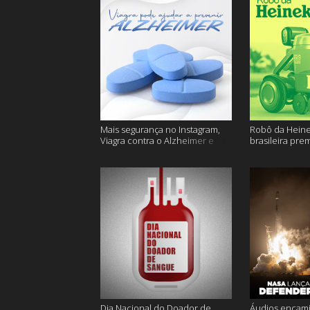
Mais segurança no Instagram,
Robô da Heine
Viagra contra o Alzheimer e
brasileira pre
muito mais
ficam sem água
Dia Nacional do Doador de
Áudios encam