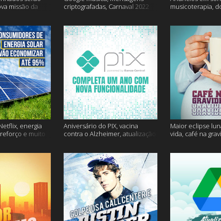
ova missão da
criptografadas, Carnaval 2022
musicoterapia, d
mais
Janssen e muito 
etflix, energia
Aniversário do PIX, vacina
Maior eclipse lun
 reforço e muito
contra o Alzheimer, atualização
vida, café na gra
do Snapchat e muito mais
mais!