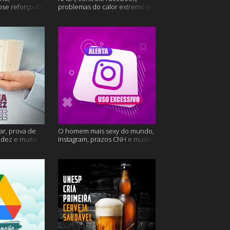
ose reforço da
problemas do calor extremo e
mais
muito mais
ar, prova de
O homem mais sexy do mundo,
videz e muito
Instagram, prazos CNH e muito
mais!