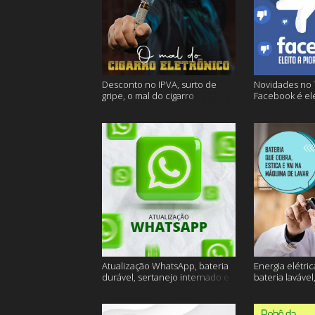
Desconto no IPVA, surto de
Novidades no 
gripe, o mal do cigarro
Facebook é ele
eletrônico e muito mais
empresa do an
Atualização WhatsApp, bateria
Energia elétric
durável, sertanejo internado e
bateria lavável
muito mais
muito mais