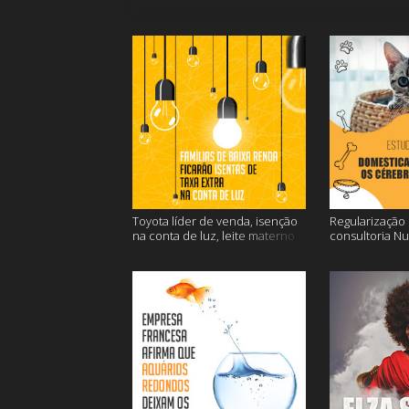
Toyota líder de venda, isenção
Regularização d
na conta de luz, leite materno
consultoria N
contra o câncer e mais
dos gatos e ma