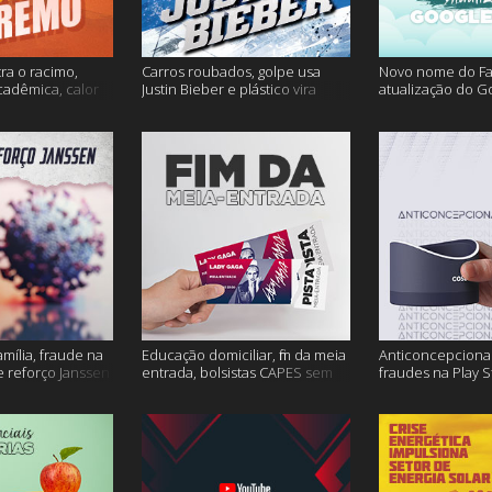
ra o racimo,
Carros roubados, golpe usa
Novo nome do F
cadêmica, calor
Justin Bieber e plástico vira
atualização do G
s
petróleo e muito mais
fertilidade mascu
mais
amília, fraude na
Educação domiciliar, fim da meia
Anticoncepcional
 reforço Janssen
entrada, bolsistas CAPES sem
fraudes na Play S
pagamento e muito mais!
ambiente em peri
mais!