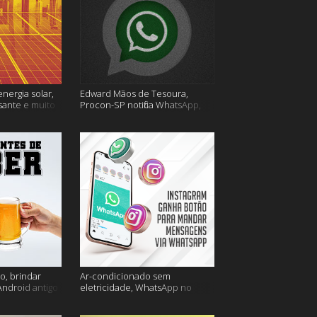
energia solar,
Edward Mãos de Tesoura,
sante e muito
Procon-SP notifica WhatsApp,
Uber Flash Moto e mais
o, brindar
Ar-condicionado sem
Android antigo
eletricidade, WhatsApp no
is
Instagram, horário de verão e
muito mais