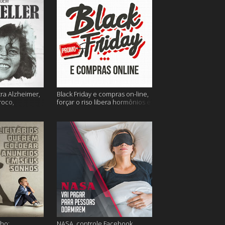
tra Alzheimer,
Black Friday e compras on-line,
roco,
forçar o riso libera hormônios e
 Eller e mais
muito mais
ho;
NASA, controle Facebook,