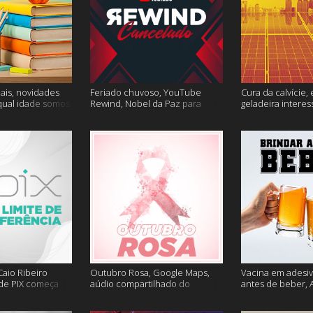
ais, novidades
Feriado chuvoso, YouTube
Cura da calvície, 
qual idade somos
Rewind, Nobel da Paz para
geladeira interes
 muito mais
jornalistas e mais
mais
aio Ribeiro
Outubro Rosa, Google Maps,
Vacina em adesiv
 de PIX começa
aúdio compartilhado do
antes de beber, 
ais
Clubhouse e muito mais
sem Google e ma