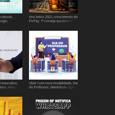
acebook,
Ano letivo 2022, crescimento do
oogle,
PicPay, 1ª cerveja saudável e
lina e muito
muito mais
 masculino,
Uber com nova modalidade, Dia
tore, meio
do Professor, identidade digital
go e muito
e muito mais!