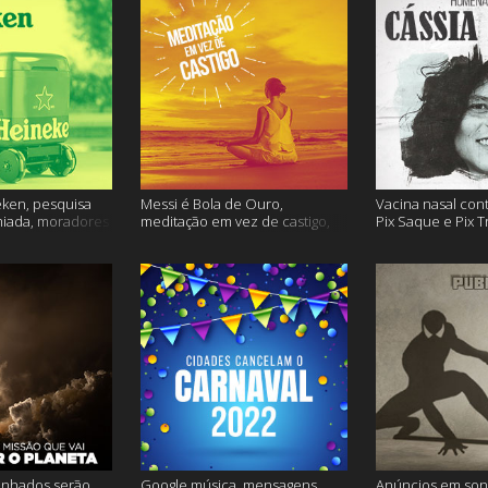
ken, pesquisa
Messi é Bola de Ouro,
Vacina nasal con
miada, moradores
meditação em vez de castigo,
Pix Saque e Pix T
 e muito mais
dose adicional de vacina, e
homenagem Cássia
mais
inhados serão
Google música, mensagens
Anúncios em son