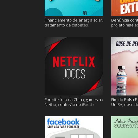
Financiamento de energia solar,
Denúncia cont
tratamento de diabetes,
projeto mãe a
Alzheimer e muito mais.
extremo e mai
Fortnite fora da China, games na
Fim do Bolsa F
Netflix, confusão no iFood e
UniRV, dose de
muito mais
e muito mais!