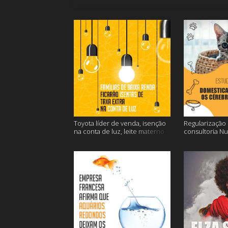
Toyota líder de venda, isenção
Regularização d
na conta de luz, leite materno
consultoria N
contra o câncer e mais
dos gatos e ma