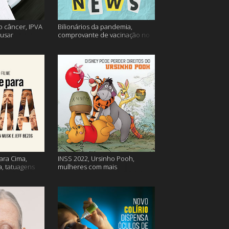
o câncer, IPVA
Bilionários da pandemia,
usar
comprovante de vacinação no
ação e mais!
Detran, atualização do Twitter e
mais
ara Cima,
INSS 2022, Ursinho Pooh,
a, tatuagens
mulheres com mais
autocompaixão e mais