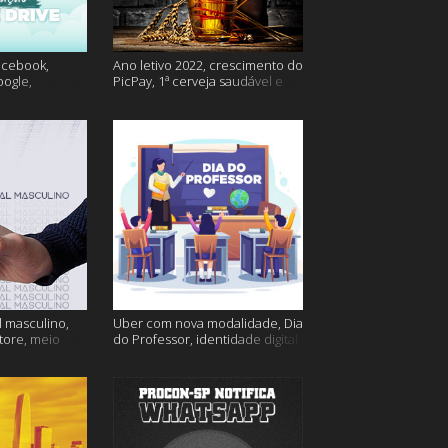
acebook,
Ano letivo 2022, crescimento do
oogle,
PicPay, 1ª cerveja saudável e
lina e muito
muito mais
 masculino,
Uber com nova modalidade, Dia
tore, meio
do Professor, identidade digital
go e muito
e muito mais!