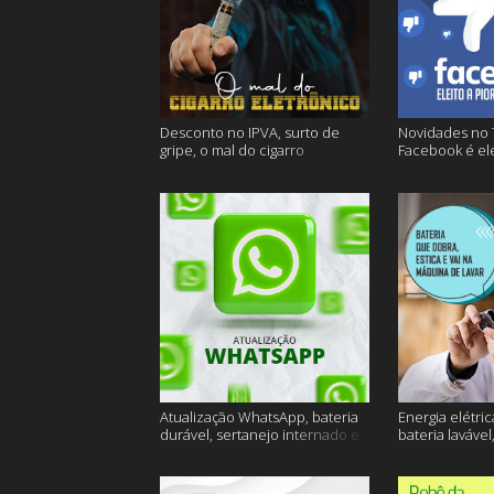
Desconto no IPVA, surto de
Novidades no 
gripe, o mal do cigarro
Facebook é ele
eletrônico e muito mais
empresa do an
Atualização WhatsApp, bateria
Energia elétric
durável, sertanejo internado e
bateria lavável
muito mais
muito mais