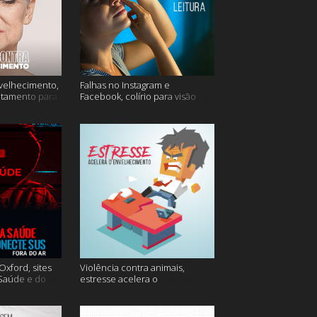
velhecimento,
Falhas no Instagram e
atamento para
Facebook, colírio para visão
turva e mais
xford, sites
Violência contra animais,
 Saúde e do
estresse acelera o
 do ar e mais
envelhecimento, Instagram e
muito mais