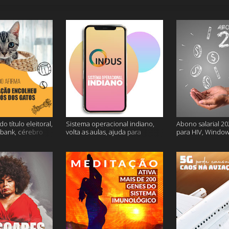
o título eleitoral,
Sistema operacional indiano,
Abono salarial 20
ubank, cérebro
volta as aulas, ajuda para
para HIV, Window
is
dessalgar a carne e muito mais
e mais