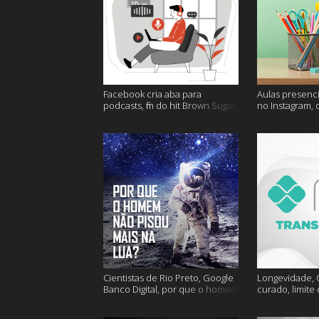
Facebook cria aba para
Aulas presenci
podcasts, fim do hit Brown Sugar,
no Instagram, 
cidades mais seguras e muito
mais felizes e
mais!
Cientistas de Rio Preto, Google
Longevidade, C
Banco Digital, por que o homem
curado, limite
não foi mais a lua e muito mais
hoje e muito m