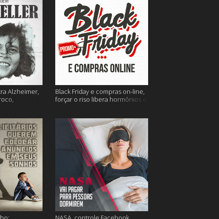
tra Alzheimer,
Black Friday e compras on-line,
roco,
forçar o riso libera hormônios e
 Eller e mais
muito mais
ho;
NASA, controle Facebook,