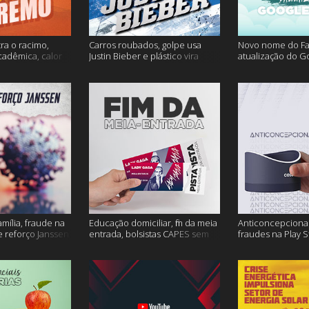
ra o racimo,
Carros roubados, golpe usa
Novo nome do F
cadêmica, calor
Justin Bieber e plástico vira
atualização do G
s
petróleo e muito mais
fertilidade mascu
mais
amília, fraude na
Educação domiciliar, fim da meia
Anticoncepcional
 reforço Janssen
entrada, bolsistas CAPES sem
fraudes na Play S
pagamento e muito mais!
ambiente em peri
mais!