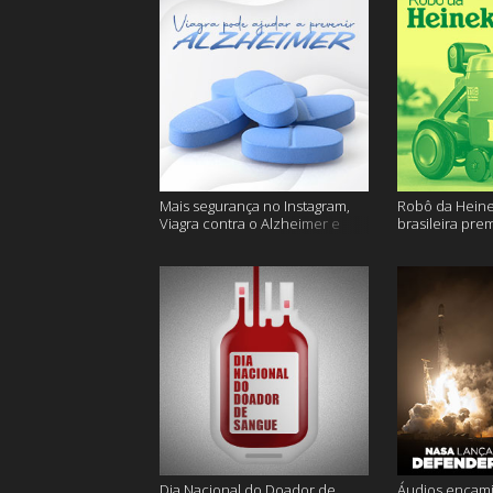
Mais segurança no Instagram,
Robô da Heine
Viagra contra o Alzheimer e
brasileira pre
muito mais
ficam sem água
Dia Nacional do Doador de
Áudios encam