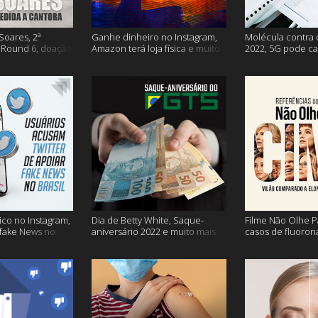
Soares, 2ª
Ganhe dinheiro no Instagram,
Molécula contra 
Round 6, doação
Amazon terá loja física e muito
2022, 5G pode ca
s vacinação e
mais!
problemas na avi
co no Instagram,
Dia de Betty White, Saque-
Filme Não Olhe P
 fake News no
aniversário 2022 e muito mais
casos de fluoron
proibidas e mais