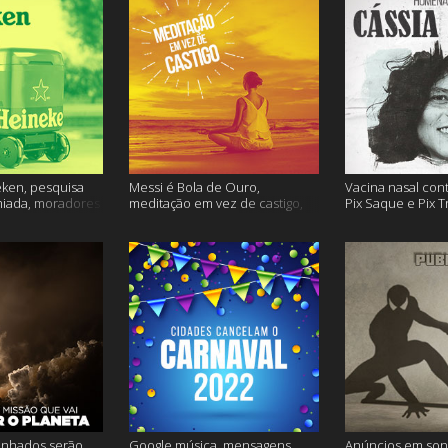
ken, pesquisa
Messi é Bola de Ouro,
Vacina nasal con
miada, moradores
meditação em vez de castigo,
Pix Saque e Pix T
 e muito mais
dose adicional de vacina, e
homenagem Cássia
mais
inhados serão
Google música, mensagens
Anúncios em son