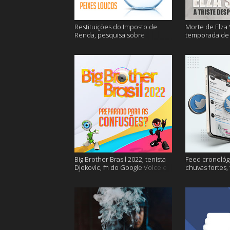
Restituições do Imposto de
Morte de Elza 
Renda, pesquisa sobre
temporada de 
entregas e muitos mais
de sangue apó
muito mais
Big Brother Brasil 2022, tenista
Feed cronológi
Djokovic, fim do Google Voice e
chuvas fortes,
mais
Twitter e mais