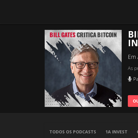
BI
IN
Em 
As p
Pa
OU
TODOS OS PODCASTS
1A INVEST