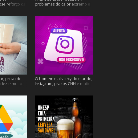
ose reforço da
problemas do calor extremo e
mais
muito mais
ar, prova de
O homem mais sexy do mundo,
videz e muito
Instagram, prazos CNH e muito
mais!