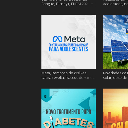
Sangue, Disney+, ENEM 2021 e
acelerados, n
muito mais
Nasa e muito 
Meta, Remoção de dislikes
Novidades da N
causa revolta, frascos de varíola
solar, dose de
e muito mais
mais