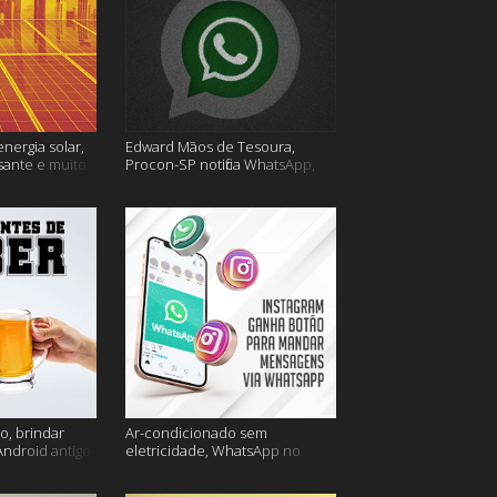
energia solar,
Edward Mãos de Tesoura,
sante e muito
Procon-SP notifica WhatsApp,
Uber Flash Moto e mais
o, brindar
Ar-condicionado sem
Android antigo
eletricidade, WhatsApp no
is
Instagram, horário de verão e
muito mais