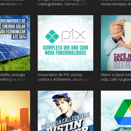
ova missão da
criptografadas, Carnaval 2022
musicoterapia, d
mais
Janssen e muito 
etflix, energia
Aniversário do PIX, vacina
Maior eclipse lun
 reforço e muito
contra o Alzheimer, atualização
vida, café na gra
do Snapchat e muito mais
mais!