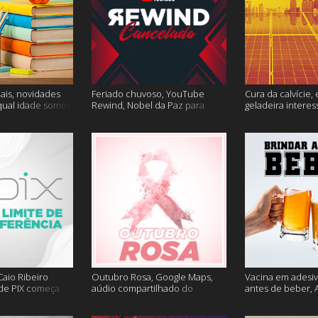
ais, novidades
Feriado chuvoso, YouTube
Cura da calvície, 
qual idade somos
Rewind, Nobel da Paz para
geladeira interes
 muito mais
jornalistas e mais
mais
aio Ribeiro
Outubro Rosa, Google Maps,
Vacina em adesiv
 de PIX começa
aúdio compartilhado do
antes de beber, 
ais
Clubhouse e muito mais
sem Google e ma