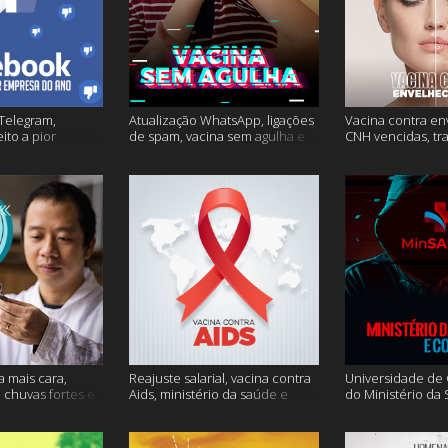
Telegram,
Atualização WhatsApp, ligações
Vacina contra en
ito a pior
de spam, vacina sem agulha e
CNH vencidas, tr
o e mais
muito mais
gagueira e mais
a mais cara,
Reajuste salarial, vacina contra
Universidade de O
, chuvas fortes e
Aids, ministério da saúde e
do Ministério da
muito mais
Conecte SUS fora