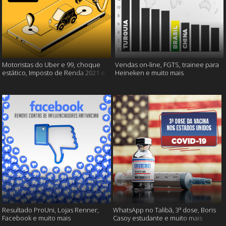
Motoristas do Uber e 99, choque
Vendas on-line, FGTS, trainee para
estático, Imposto de Renda 2021 e
Heineken e muito mais
muito mais!
Resultado ProUni, Lojas Renner,
WhatsApp no Talibã, 3ª dose, Boris
Facebook e muito mais
Casoy estudante e muito mais