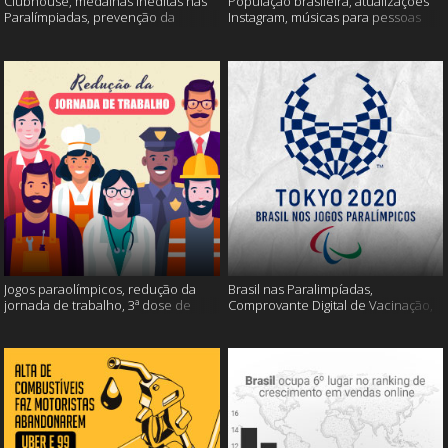
Clubhouse, medalhas inéditas nas
População brasileira, atualizações
Paralímpiadas, prevenção da
Instagram, músicas para pessoas
esclerose múltipla e muito mais
inteligentes e muito mais!
Jogos paraolímpicos, redução da
Brasil nas Paralimpíadas,
jornada de trabalho, 3ª dose de
Comprovante Digital de Vacinação,
vacina e muito mais!
WhatsApp e muito mais!