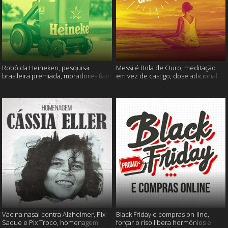
Robô da Heineken, pesquisa
Messi é Bola de Ouro, meditação
brasileira premiada, moradores ficam
em vez de castigo, dose adicional
sem água e muito mais
de vacina, e mais
Vacina nasal contra Alzheimer, Pix
Black Friday e compras on-line,
Saque e Pix Troco, homenagem
forçar o riso libera hormônios e