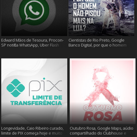
Edward Mãos de Tesoura, Procon-
Cientistas de Rio Preto, Google
SP notifica WhatsApp, Uber Flash
Banco Digital, por que o homem
Moto e mais
não foi mais a lua e muito mais
Longevidade, Caio Ribeiro curado,
Outubro Rosa, Google Maps, aúdio
limite de PIX começa hoje e muito
compartilhado do Clubhouse e