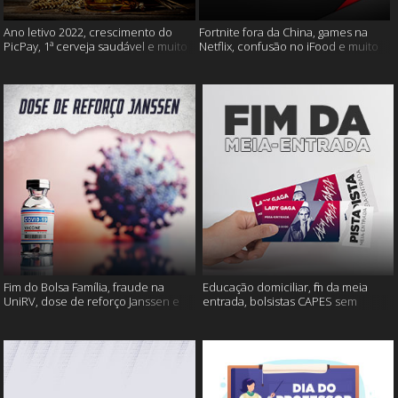
Ano letivo 2022, crescimento do
Fortnite fora da China, games na
PicPay, 1ª cerveja saudável e muito
Netflix, confusão no iFood e muito
mais
mais
Fim do Bolsa Família, fraude na
Educação domiciliar, fim da meia
UniRV, dose de reforço Janssen e
entrada, bolsistas CAPES sem
muito mais!
pagamento e muito mais!