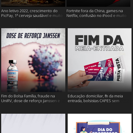
Ano letivo 2022, crescimento do
Fortnite fora da China, games na
PicPay, 1ª cerveja saudável e muito
Netflix, confusão no iFood e muito
mais
mais
Fim do Bolsa Família, fraude na
Educação domiciliar, fim da meia
UniRV, dose de reforço Janssen e
entrada, bolsistas CAPES sem
muito mais!
pagamento e muito mais!