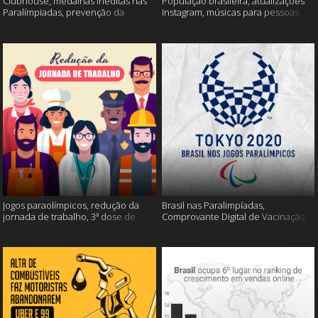
Clubhouse, medalhas inéditas nas
População brasileira, atualizações
Paralímpiadas, prevenção da
Instagram, músicas para pessoas
esclerose múltipla e muito mais
inteligentes e muito mais!
Jogos paraolímpicos, redução da
Brasil nas Paralimpíadas,
jornada de trabalho, 3ª dose de
Comprovante Digital de Vacinação,
vacina e muito mais!
WhatsApp e muito mais!