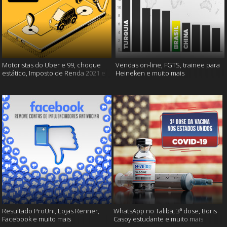
Motoristas do Uber e 99, choque
Vendas on-line, FGTS, trainee para
estático, Imposto de Renda 2021 e
Heineken e muito mais
muito mais!
Resultado ProUni, Lojas Renner,
WhatsApp no Talibã, 3ª dose, Boris
Facebook e muito mais
Casoy estudante e muito mais