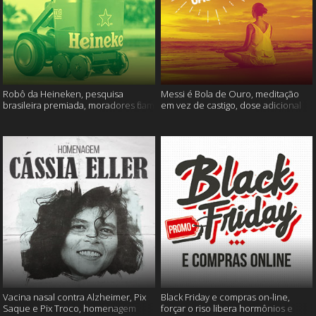
Robô da Heineken, pesquisa
Messi é Bola de Ouro, meditação
brasileira premiada, moradores ficam
em vez de castigo, dose adicional
sem água e muito mais
de vacina, e mais
Vacina nasal contra Alzheimer, Pix
Black Friday e compras on-line,
Saque e Pix Troco, homenagem
forçar o riso libera hormônios e