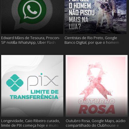
Edward Mãos de Tesoura, Procon-
Cientistas de Rio Preto, Google
SP notifica WhatsApp, Uber Flash
Banco Digital, por que o homem
Moto e mais
não foi mais a lua e muito mais
Longevidade, Caio Ribeiro curado,
Outubro Rosa, Google Maps, aúdio
limite de PIX começa hoje e muito
compartilhado do Clubhouse e