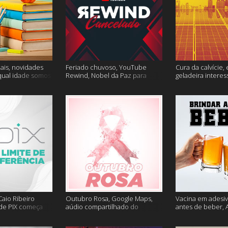
ais, novidades
Feriado chuvoso, YouTube
Cura da calvície, 
qual idade somos
Rewind, Nobel da Paz para
geladeira interes
 muito mais
jornalistas e mais
mais
aio Ribeiro
Outubro Rosa, Google Maps,
Vacina em adesiv
 de PIX começa
aúdio compartilhado do
antes de beber, 
ais
Clubhouse e muito mais
sem Google e ma