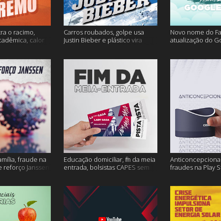
ra o racimo,
Carros roubados, golpe usa
Novo nome do F
cadêmica, calor
Justin Bieber e plástico vira
atualização do G
s
petróleo e muito mais
fertilidade mascu
mais
amília, fraude na
Educação domiciliar, fim da meia
Anticoncepcional
 reforço Janssen
entrada, bolsistas CAPES sem
fraudes na Play S
pagamento e muito mais!
ambiente em peri
mais!