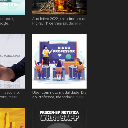
acebook,
Ano letivo 2022, crescimento do
oogle,
PicPay, 1ª cerveja saudável e
lina e muito
muito mais
 masculino,
Uber com nova modalidade, Dia
tore, meio
do Professor, identidade digital
go e muito
e muito mais!