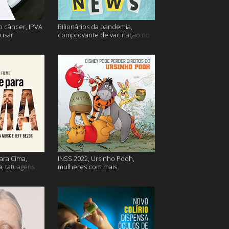
o câncer, IPVA
Bilionários da pandemia,
usar
comprovante de vacinação no
ação e mais!
Detran, atualização do Twitter e
mais
ara Cima,
INSS 2022, Ursinho Pooh,
a, tatuagens
mulheres com mais
autocompaixão e mais