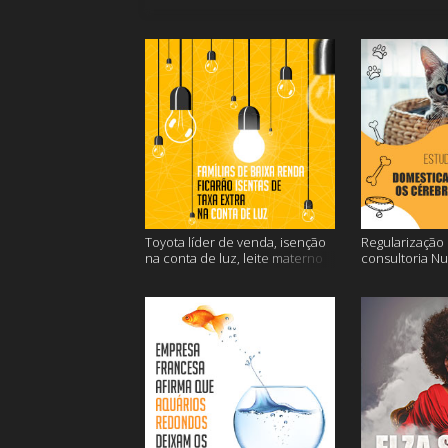
Toyota líder de venda, isenção
Regularização d
na conta de luz, leite materno
consultoria N
contra o câncer e mais
dos gatos e ma