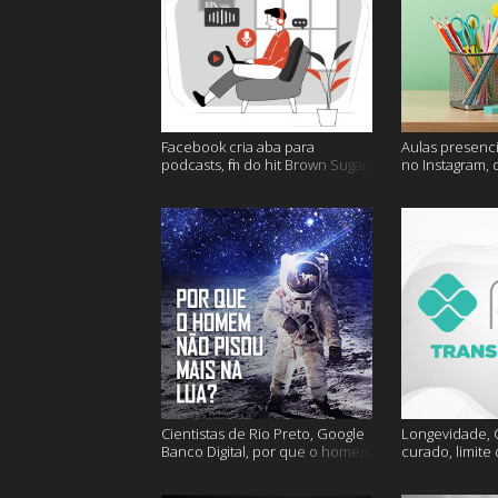
Facebook cria aba para
Aulas presenci
podcasts, fim do hit Brown Sugar,
no Instagram, 
cidades mais seguras e muito
mais felizes e
mais!
Cientistas de Rio Preto, Google
Longevidade, C
Banco Digital, por que o homem
curado, limite
não foi mais a lua e muito mais
hoje e muito m