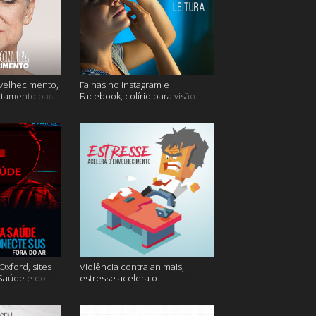
velhecimento,
Falhas no Instagram e
atamento para
Facebook, colírio para visão
turva e mais
xford, sites
Violência contra animais,
 Saúde e do
estresse acelera o
 do ar e mais
envelhecimento, Instagram e
muito mais