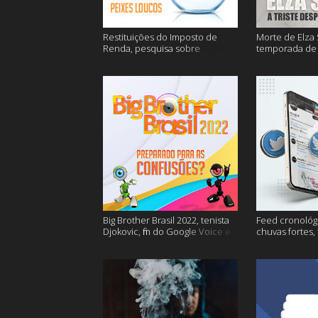
Restituições do Imposto de
Morte de Elza 
Renda, pesquisa sobre
temporada de 
entregas e muitos mais
de sangue apó
muito mais
Big Brother Brasil 2022, tenista
Feed cronológi
Djokovic, fim do Google Voice e
chuvas fortes,
mais
Twitter e mais