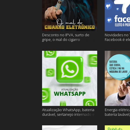
Desconto no IPVA, surto de
Novidades no 
gripe, o mal do cigarro
Facebook é ele
eletrônico e muito mais
empresa do an
Atualização WhatsApp, bateria
Energia elétric
durável, sertanejo internado e
bateria lavável
muito mais
muito mais