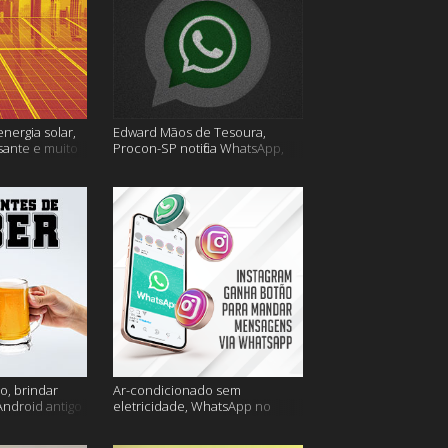
energia solar,
Edward Mãos de Tesoura,
sante e muito
Procon-SP notifica WhatsApp,
Uber Flash Moto e mais
o, brindar
Ar-condicionado sem
Android antigo
eletricidade, WhatsApp no
is
Instagram, horário de verão e
muito mais