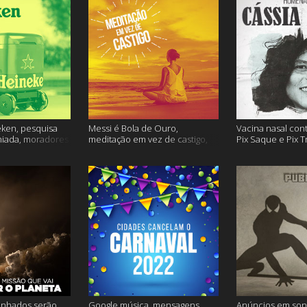
ken, pesquisa
Messi é Bola de Ouro,
Vacina nasal con
miada, moradores
meditação em vez de castigo,
Pix Saque e Pix T
 e muito mais
dose adicional de vacina, e
homenagem Cássia
mais
inhados serão
Google música, mensagens
Anúncios em son