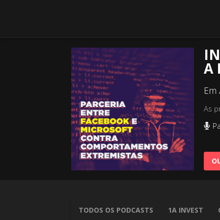
IN
A
Em 
As p
Pa
OU
TODOS OS PODCASTS
1A INVEST