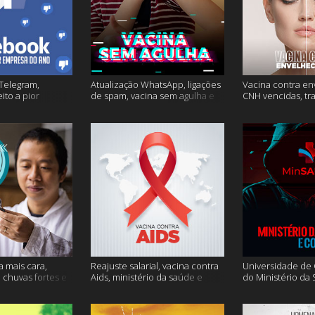
Telegram,
Atualização WhatsApp, ligações
Vacina contra en
ito a pior
de spam, vacina sem agulha e
CNH vencidas, tr
o e mais
muito mais
gagueira e mais
a mais cara,
Reajuste salarial, vacina contra
Universidade de O
, chuvas fortes e
Aids, ministério da saúde e
do Ministério da
muito mais
Conecte SUS fora