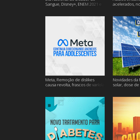
Sangue, Disney+, ENEM 2021 e
acelerados, n
muito mais
Nasa e muito 
Meta, Remoção de dislikes
Novidades da N
causa revolta, frascos de varíola
solar, dose de
e muito mais
mais