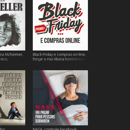
tra Alzheimer,
Black Friday e compras on-line,
roco,
forçar o riso libera hormônios e
 Eller e mais
muito mais
ho;
NASA, controle Facebook,