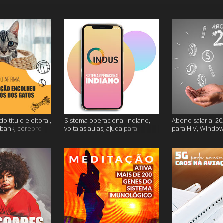
o título eleitoral,
Sistema operacional indiano,
Abono salarial 20
ubank, cérebro
volta as aulas, ajuda para
para HIV, Window
is
dessalgar a carne e muito mais
e mais