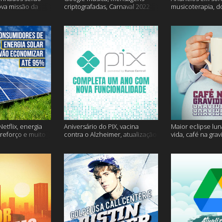
ova missão da
criptografadas, Carnaval 2022
musicoterapia, d
mais
Janssen e muito 
etflix, energia
Aniversário do PIX, vacina
Maior eclipse lun
 reforço e muito
contra o Alzheimer, atualização
vida, café na gra
do Snapchat e muito mais
mais!