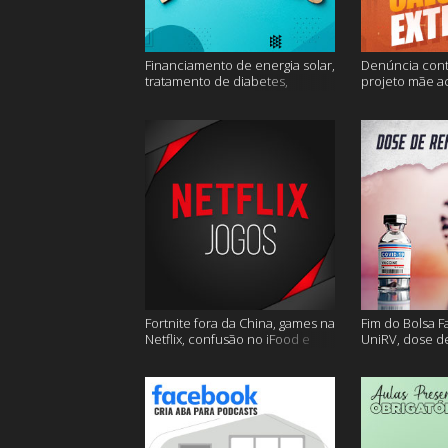
Financiamento de energia solar,
Denúncia cont
tratamento de diabetes,
projeto mãe a
Alzheimer e muito mais.
extremo e mai
Fortnite fora da China, games na
Fim do Bolsa F
Netflix, confusão no iFood e
UniRV, dose de
muito mais
e muito mais!