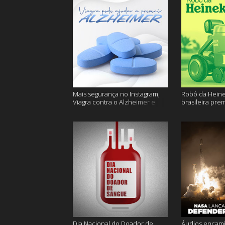
Mais segurança no Instagram,
Robô da Heine
Viagra contra o Alzheimer e
brasileira pre
muito mais
ficam sem água
Dia Nacional do Doador de
Áudios encam