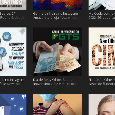
Soares, 2ª
Ganhe dinheiro no Instagram,
Molécula contra 
Round 6, doação
Amazon terá loja física e muito
2022, 5G pode ca
s vacinação e
mais!
problemas na avi
co no Instagram,
Dia de Betty White, Saque-
Filme Não Olhe P
 fake News no
aniversário 2022 e muito mais
casos de fluoron
proibidas e mais