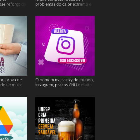
ose reforço da
problemas do calor extremo e
mais
muito mais
ar, prova de
O homem mais sexy do mundo,
videz e muito
Instagram, prazos CNH e muito
mais!