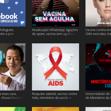
Telegram,
Atualização WhatsApp, ligações
Vacina contra en
ito a pior
de spam, vacina sem agulha e
CNH vencidas, tr
o e mais
muito mais
gagueira e mais
a mais cara,
Reajuste salarial, vacina contra
Universidade de O
, chuvas fortes e
Aids, ministério da saúde e
do Ministério da
muito mais
Conecte SUS fora