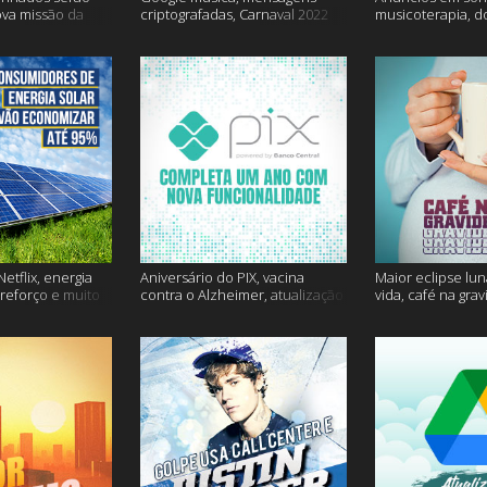
ova missão da
criptografadas, Carnaval 2022
musicoterapia, d
mais
Janssen e muito 
etflix, energia
Aniversário do PIX, vacina
Maior eclipse lun
 reforço e muito
contra o Alzheimer, atualização
vida, café na gra
do Snapchat e muito mais
mais!