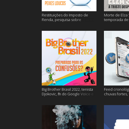
Restituições do Imposto de
Morte de Elza 
Renda, pesquisa sobre
temporada de 
entregas e muitos mais
de sangue apó
muito mais
Big Brother Brasil 2022, tenista
Feed cronológi
Djokovic, fim do Google Voice e
chuvas fortes,
mais
Twitter e mais