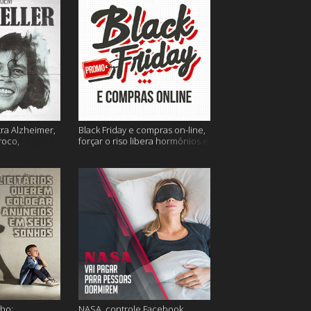
tra Alzheimer,
Black Friday e compras on-line,
roco,
forçar o riso libera hormônios e
 Eller e mais
muito mais
ho;
NASA, controle Facebook,