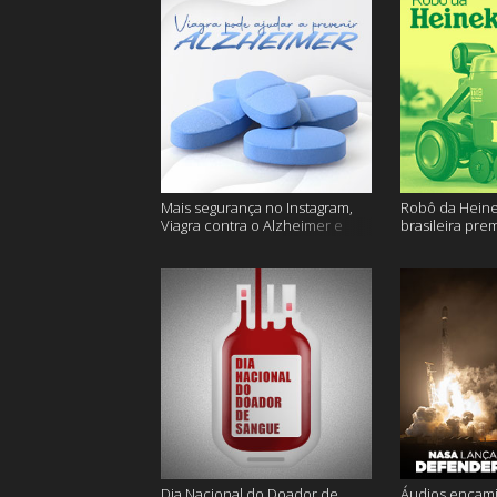
Mais segurança no Instagram,
Robô da Heine
Viagra contra o Alzheimer e
brasileira pre
muito mais
ficam sem água
Dia Nacional do Doador de
Áudios encam