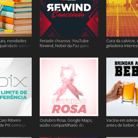
ais, novidades
Feriado chuvoso, YouTube
Cura da calvície, 
qual idade somos
Rewind, Nobel da Paz para
geladeira interes
 muito mais
jornalistas e mais
mais
aio Ribeiro
Outubro Rosa, Google Maps,
Vacina em adesiv
 de PIX começa
aúdio compartilhado do
antes de beber, 
ais
Clubhouse e muito mais
sem Google e ma