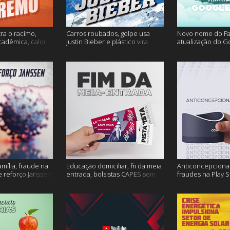
ra o racimo,
Carros roubados, golpe usa
Novo nome do F
cadêmica, calor
Justin Bieber e plástico vira
atualização do G
s
petróleo e muito mais
fertilidade mascu
mais
amília, fraude na
Educação domiciliar, fim da meia
Anticoncepcional
 reforço Janssen
entrada, bolsistas CAPES sem
fraudes na Play S
pagamento e muito mais!
ambiente em peri
mais!