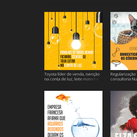
Toyota líder de venda, isenção
Regularização d
na conta de luz, leite materno
consultoria N
contra o câncer e mais
dos gatos e ma