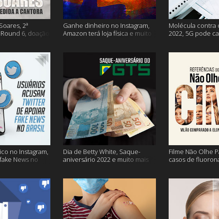
Soares, 2ª
Ganhe dinheiro no Instagram,
Molécula contra 
Round 6, doação
Amazon terá loja física e muito
2022, 5G pode ca
s vacinação e
mais!
problemas na avi
co no Instagram,
Dia de Betty White, Saque-
Filme Não Olhe P
 fake News no
aniversário 2022 e muito mais
casos de fluoron
proibidas e mais