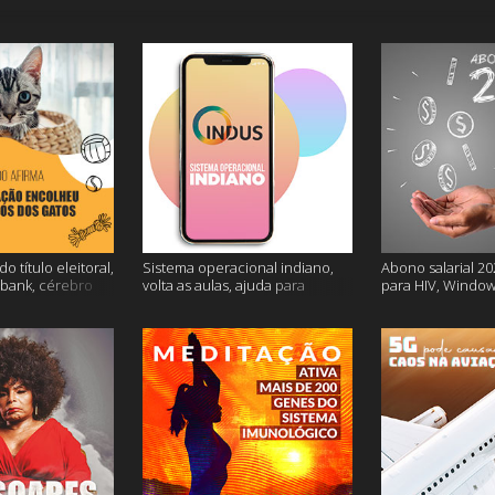
o título eleitoral,
Sistema operacional indiano,
Abono salarial 20
ubank, cérebro
volta as aulas, ajuda para
para HIV, Window
is
dessalgar a carne e muito mais
e mais