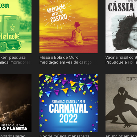
ken, pesquisa
Messi é Bola de Ouro,
Vacina nasal con
miada, moradores
meditação em vez de castigo,
Pix Saque e Pix T
 e muito mais
dose adicional de vacina, e
homenagem Cássia
mais
inhados serão
Google música, mensagens
Anúncios em son