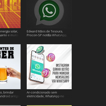
energia solar,
Edward Mãos de Tesoura,
sante e muito
Procon-SP notifica WhatsApp,
Uber Flash Moto e mais
o, brindar
Ar-condicionado sem
Android antigo
eletricidade, WhatsApp no
is
Instagram, horário de verão e
muito mais