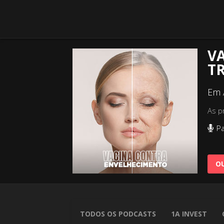
V
T
Em 
As p
Pa
OU
TODOS OS PODCASTS
1A INVEST