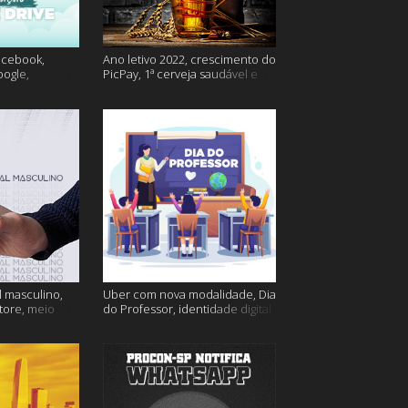
acebook,
Ano letivo 2022, crescimento do
oogle,
PicPay, 1ª cerveja saudável e
lina e muito
muito mais
 masculino,
Uber com nova modalidade, Dia
tore, meio
do Professor, identidade digital
go e muito
e muito mais!