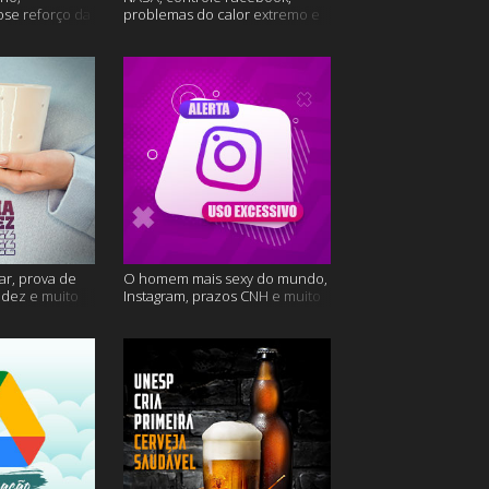
ose reforço da
problemas do calor extremo e
mais
muito mais
ar, prova de
O homem mais sexy do mundo,
videz e muito
Instagram, prazos CNH e muito
mais!