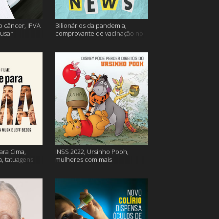
o câncer, IPVA
Bilionários da pandemia,
usar
comprovante de vacinação no
ação e mais!
Detran, atualização do Twitter e
mais
ara Cima,
INSS 2022, Ursinho Pooh,
a, tatuagens
mulheres com mais
autocompaixão e mais