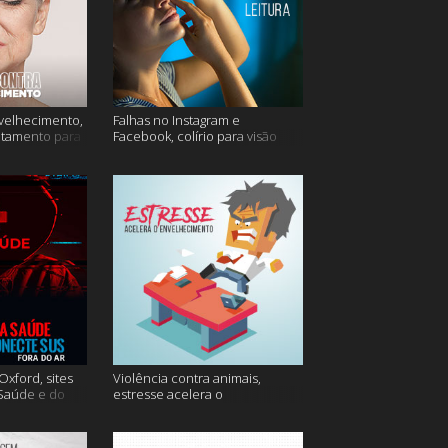
velhecimento,
Falhas no Instagram e
atamento para
Facebook, colírio para visão
turva e mais
xford, sites
Violência contra animais,
 Saúde e do
estresse acelera o
 do ar e mais
envelhecimento, Instagram e
muito mais