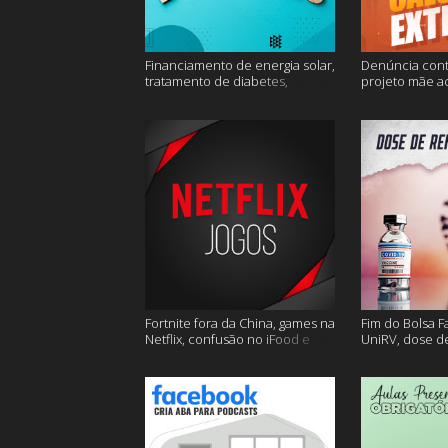
Financiamento de energia solar,
Denúncia cont
tratamento de diabetes,
projeto mãe a
Alzheimer e muito mais.
extremo e mai
Fortnite fora da China, games na
Fim do Bolsa F
Netflix, confusão no iFood e
UniRV, dose de
muito mais
e muito mais!