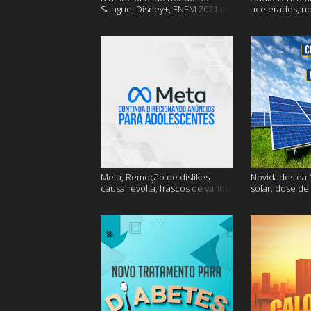
Sangue, Disney+, ENEM 2021 e
acelerados, n
muito mais
Nasa e muito 
Meta, Remoção de dislikes
Novidades da N
causa revolta, frascos de varíola
solar, dose de
e muito mais
mais