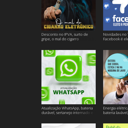
Desconto no IPVA, surto de
Novidades no 
gripe, o mal do cigarro
Facebook é ele
eletrônico e muito mais
empresa do an
Atualização WhatsApp, bateria
Energia elétric
durável, sertanejo internado e
bateria lavável
muito mais
muito mais