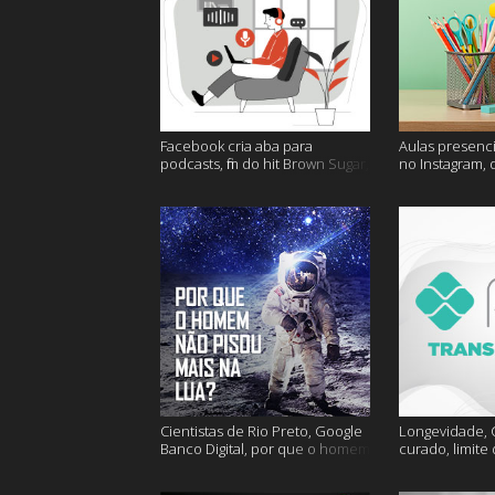
Facebook cria aba para
Aulas presenci
podcasts, fim do hit Brown Sugar,
no Instagram, 
cidades mais seguras e muito
mais felizes e
mais!
Cientistas de Rio Preto, Google
Longevidade, C
Banco Digital, por que o homem
curado, limite
não foi mais a lua e muito mais
hoje e muito m