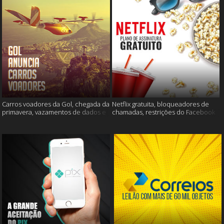
Carros voadores da Gol, chegada da
Netflix gratuita, bloqueadores de
primavera, vazamentos de dados e
chamadas, restrições do Facebook
muito mais
e muito mais