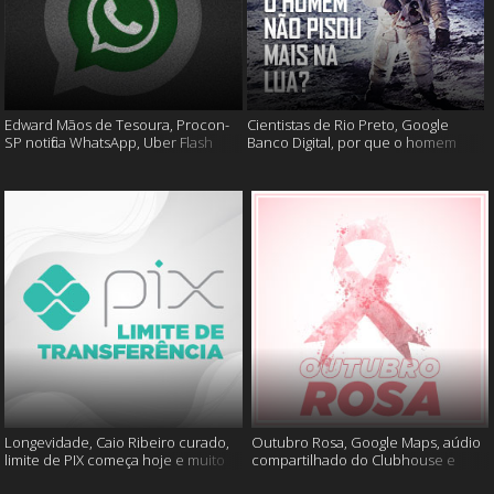
Edward Mãos de Tesoura, Procon-
Cientistas de Rio Preto, Google
SP notifica WhatsApp, Uber Flash
Banco Digital, por que o homem
Moto e mais
não foi mais a lua e muito mais
Longevidade, Caio Ribeiro curado,
Outubro Rosa, Google Maps, aúdio
limite de PIX começa hoje e muito
compartilhado do Clubhouse e
mais
muito mais