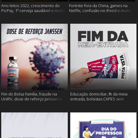
Ano letivo 2022, crescimento do
Fortnite fora da China, games na
PicPay, 1ª cerveja saudável e muito
Netflix, confusão no iFood e muito
mais
mais
Fim do Bolsa Família, fraude na
Educação domiciliar, fim da meia
UniRV, dose de reforço Janssen e
entrada, bolsistas CAPES sem
muito mais!
pagamento e muito mais!