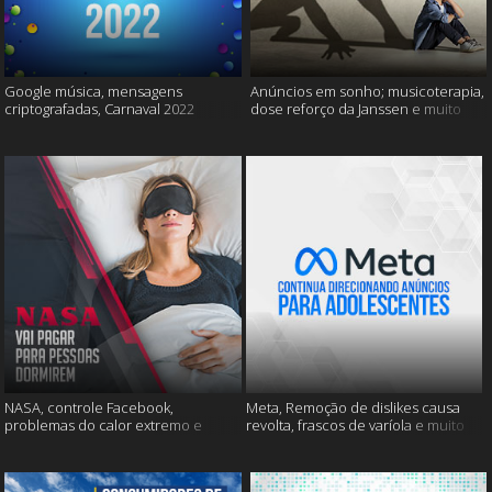
Google música, mensagens
Anúncios em sonho; musicoterapia,
criptografadas, Carnaval 2022
dose reforço da Janssen e muito
mais
NASA, controle Facebook,
Meta, Remoção de dislikes causa
problemas do calor extremo e
revolta, frascos de varíola e muito
muito mais
mais