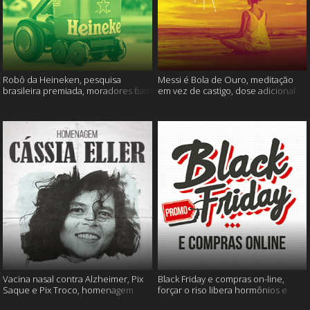
Robô da Heineken, pesquisa
Messi é Bola de Ouro, meditação
brasileira premiada, moradores ficam
em vez de castigo, dose adicional
sem água e muito mais
de vacina, e mais
Vacina nasal contra Alzheimer, Pix
Black Friday e compras on-line,
Saque e Pix Troco, homenagem
forçar o riso libera hormônios e
Cássia Eller e mais
muito mais