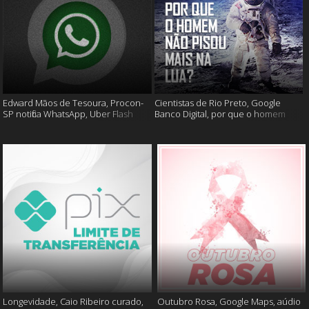
Edward Mãos de Tesoura, Procon-
Cientistas de Rio Preto, Google
SP notifica WhatsApp, Uber Flash
Banco Digital, por que o homem
Moto e mais
não foi mais a lua e muito mais
Longevidade, Caio Ribeiro curado,
Outubro Rosa, Google Maps, aúdio