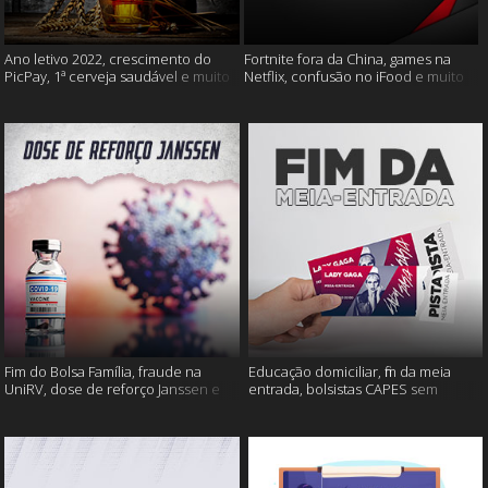
Ano letivo 2022, crescimento do
Fortnite fora da China, games na
PicPay, 1ª cerveja saudável e muito
Netflix, confusão no iFood e muito
mais
mais
Fim do Bolsa Família, fraude na
Educação domiciliar, fim da meia
UniRV, dose de reforço Janssen e
entrada, bolsistas CAPES sem
muito mais!
pagamento e muito mais!