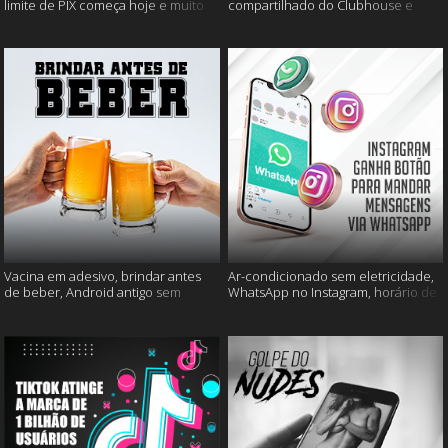
limite de PIX começa hoje e muito
compartilhado do Clubhouse e
mais
muito mais
Vacina em adesivo, brindar antes
Ar-condicionado sem eletricidade,
de beber, Android antigo sem
WhatsApp no Instagram, horário de
Google e mais
verão e muito mais