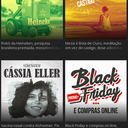
Robô da Heineken, pesquisa
Messi é Bola de Ouro, meditação
brasileira premiada, moradores ficam
em vez de castigo, dose adicional
sem água e muito mais
de vacina, e mais
Vacina nasal contra Alzheimer, Pix
Black Friday e compras on-line,