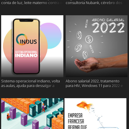
conta de luz, leite materno contra o
consultoria Nubank, cérebro dos
câncer e mais
gatos e mais
Sistema operacional indiano, volta
Abono salarial 2022, tratamento
as aulas, ajuda para dessalgar a
para HIV, Windows 11 para 2022 e
carne e muito mais
mais