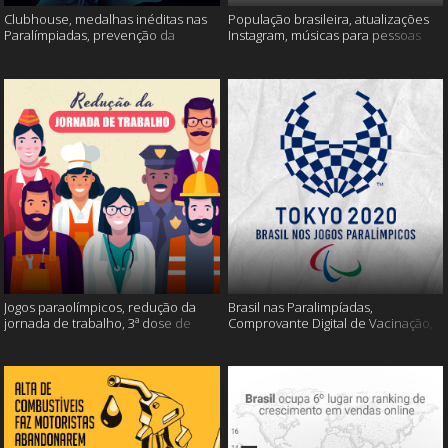
Clubhouse, medalhas inéditas nas
População brasileira, atualizações
Paralímpiadas, prevenção da
Instagram, músicas para pessoas
esclerose múltipla e muito mais
inteligentes e muito mais!
Jogos paraolímpicos, redução da
Brasil nas Paralimpíadas,
jornada de trabalho, 3ª dose de
Comprovante Digital de Vacinação,
vacina e muito mais!
WhatsApp e muito mais!