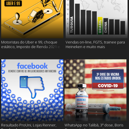
Motoristas do Uber e 99, choque
Vendas on-line, FGTS, trainee para
estático, Imposto de Renda 2021 e
Heineken e muito mais
muito mais!
Resultado ProUni, Lojas Renner,
WhatsApp no Talibã, 3ª dose, Boris