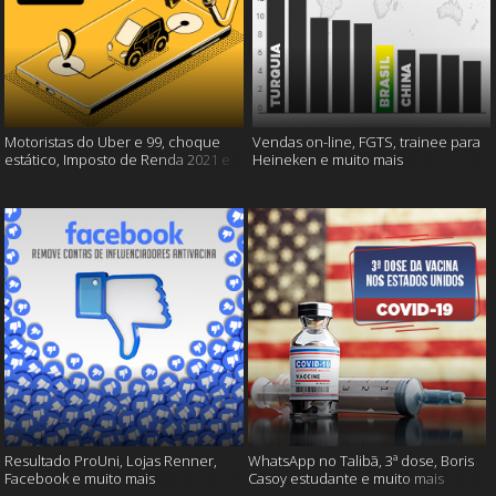
Motoristas do Uber e 99, choque
Vendas on-line, FGTS, trainee para
estático, Imposto de Renda 2021 e
Heineken e muito mais
muito mais!
Resultado ProUni, Lojas Renner,
WhatsApp no Talibã, 3ª dose, Boris
Facebook e muito mais
Casoy estudante e muito mais