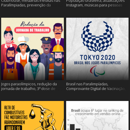
Clubhouse, medalhas inéditas nas
População brasileira, atualizações
Paralímpiadas, prevenção da
Instagram, músicas para pessoas
esclerose múltipla e muito mais
inteligentes e muito mais!
Jogos paraolímpicos, redução da
Brasil nas Paralimpíadas,
jornada de trabalho, 3ª dose de
Comprovante Digital de Vacinação,
vacina e muito mais!
WhatsApp e muito mais!