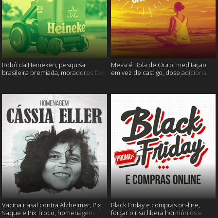
Robô da Heineken, pesquisa
Messi é Bola de Ouro, meditação
brasileira premiada, moradores ficam
em vez de castigo, dose adicional
sem água e muito mais
de vacina, e mais
Vacina nasal contra Alzheimer, Pix
Black Friday e compras on-line,
Saque e Pix Troco, homenagem
forçar o riso libera hormônios e