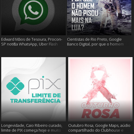
Edward Mãos de Tesoura, Procon-
Cientistas de Rio Preto, Google
SP notifica WhatsApp, Uber Flash
Banco Digital, por que o homem
Moto e mais
não foi mais a lua e muito mais
Longevidade, Caio Ribeiro curado,
Outubro Rosa, Google Maps, aúdio
limite de PIX começa hoje e muito
compartilhado do Clubhouse e