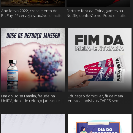
Ano letivo 2022, crescimento do
Fortnite fora da China, games na
PicPay, 1ª cerveja saudável e muito
Netflix, confusão no iFood e muito
mais
mais
Fim do Bolsa Família, fraude na
Educação domiciliar, fim da meia
UniRV, dose de reforço Janssen e
entrada, bolsistas CAPES sem
muito mais!
pagamento e muito mais!