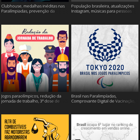
Clubhouse, medalhas inéditas nas
População brasileira, atualizações
Paralímpiadas, prevenção da
Instagram, músicas para pessoas
esclerose múltipla e muito mais
inteligentes e muito mais!
Jogos paraolímpicos, redução da
Brasil nas Paralimpíadas,
jornada de trabalho, 3ª dose de
Comprovante Digital de Vacinação,
vacina e muito mais!
WhatsApp e muito mais!