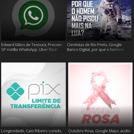
Edward Mãos de Tesoura, Procon-
Cientistas de Rio Preto, Google
SP notifica WhatsApp, Uber Flash
Banco Digital, por que o homem
Moto e mais
não foi mais a lua e muito mais
Longevidade, Caio Ribeiro curado,
Outubro Rosa, Google Maps, aúdio