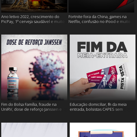
Ano letivo 2022, crescimento do
Fortnite fora da China, games na
PicPay, 1ª cerveja saudável e muito
Netflix, confusão no iFood e muito
mais
mais
Fim do Bolsa Família, fraude na
Educação domiciliar, fim da meia
UniRV, dose de reforço Janssen e
entrada, bolsistas CAPES sem
muito mais!
pagamento e muito mais!