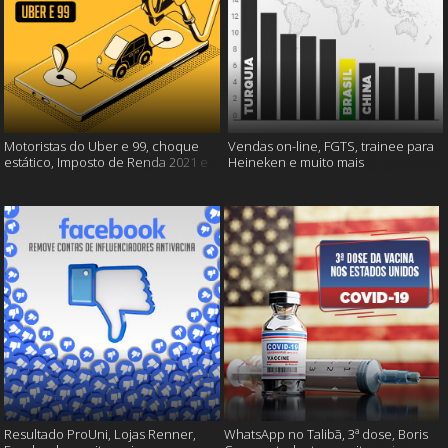
Motoristas do Uber e 99, choque
Vendas on-line, FGTS, trainee para
estático, Imposto de Renda 2021 e
Heineken e muito mais
muito mais!
Resultado ProUni, Lojas Renner,
WhatsApp no Talibã, 3ª dose, Boris