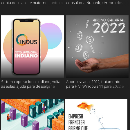
conta de luz, leite materno contra o
consultoria Nubank, cérebro dos
câncer e mais
gatos e mais
Sistema operacional indiano, volta
Abono salarial 2022, tratamento
as aulas, ajuda para dessalgar a
para HIV, Windows 11 para 2022 e
carne e muito mais
mais