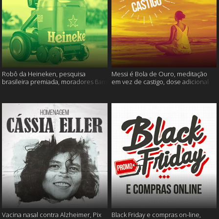
Robô da Heineken, pesquisa
Messi é Bola de Ouro, meditação
brasileira premiada, moradores ficam
em vez de castigo, dose adicional
sem água e muito mais
de vacina, e mais
Vacina nasal contra Alzheimer, Pix
Black Friday e compras on-line,