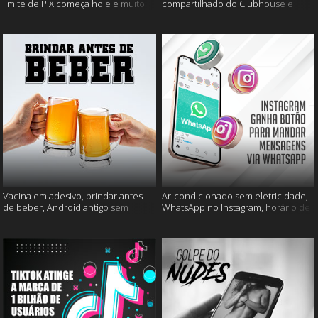
limite de PIX começa hoje e muito
compartilhado do Clubhouse e
mais
muito mais
Vacina em adesivo, brindar antes
Ar-condicionado sem eletricidade,
de beber, Android antigo sem
WhatsApp no Instagram, horário de
Google e mais
verão e muito mais