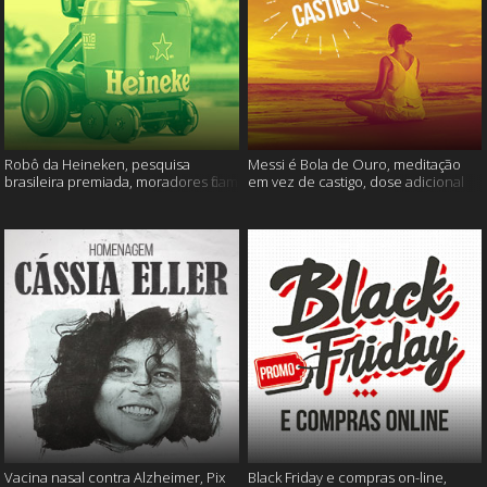
Robô da Heineken, pesquisa
Messi é Bola de Ouro, meditação
brasileira premiada, moradores ficam
em vez de castigo, dose adicional
sem água e muito mais
de vacina, e mais
Vacina nasal contra Alzheimer, Pix
Black Friday e compras on-line,