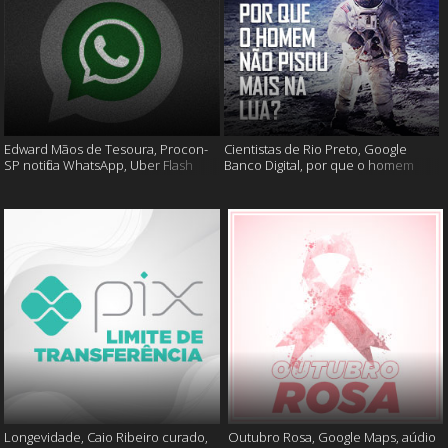
Edward Mãos de Tesoura, Procon-
Cientistas de Rio Preto, Google
SP notifica WhatsApp, Uber Flash
Banco Digital, por que o homem
Moto e mais
não foi mais a lua e muito mais
Longevidade, Caio Ribeiro curado,
Outubro Rosa, Google Maps, aúdio