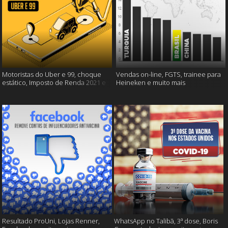
Motoristas do Uber e 99, choque
Vendas on-line, FGTS, trainee para
estático, Imposto de Renda 2021 e
Heineken e muito mais
muito mais!
Resultado ProUni, Lojas Renner,
WhatsApp no Talibã, 3ª dose, Boris