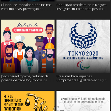
Clubhouse, medalhas inéditas nas
População brasileira, atualizações
Paralímpiadas, prevenção da
Instagram, músicas para pessoas
esclerose múltipla e muito mais
inteligentes e muito mais!
Jogos paraolímpicos, redução da
Brasil nas Paralimpíadas,
jornada de trabalho, 3ª dose de
Comprovante Digital de Vacinação,
vacina e muito mais!
WhatsApp e muito mais!