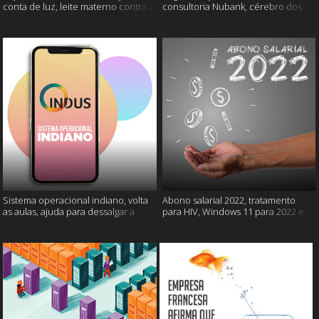
conta de luz, leite materno contra o
consultoria Nubank, cérebro dos
câncer e mais
gatos e mais
Sistema operacional indiano, volta
Abono salarial 2022, tratamento
as aulas, ajuda para dessalgar a
para HIV, Windows 11 para 2022 e
carne e muito mais
mais