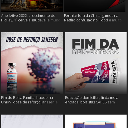
Ano letivo 2022, crescimento do
Fortnite fora da China, games na
PicPay, 1ª cerveja saudável e muito
Netflix, confusão no iFood e muito
mais
mais
Fim do Bolsa Família, fraude na
Educação domiciliar, fim da meia
UniRV, dose de reforço Janssen e
entrada, bolsistas CAPES sem
muito mais!
pagamento e muito mais!