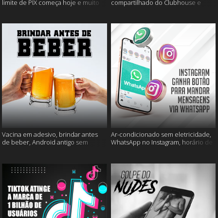
limite de PIX começa hoje e muito
compartilhado do Clubhouse e
mais
muito mais
Vacina em adesivo, brindar antes
Ar-condicionado sem eletricidade,
de beber, Android antigo sem
WhatsApp no Instagram, horário de
Google e mais
verão e muito mais