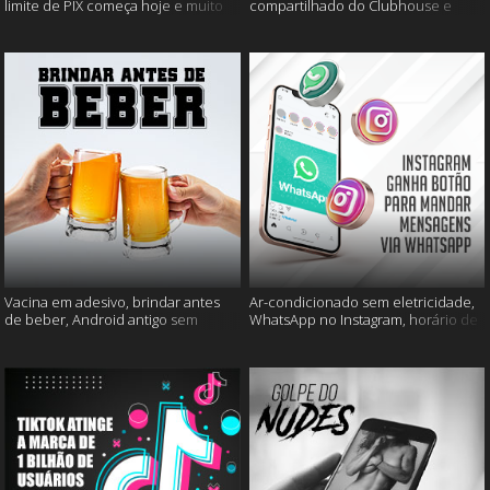
limite de PIX começa hoje e muito
compartilhado do Clubhouse e
mais
muito mais
Vacina em adesivo, brindar antes
Ar-condicionado sem eletricidade,
de beber, Android antigo sem
WhatsApp no Instagram, horário de
Google e mais
verão e muito mais