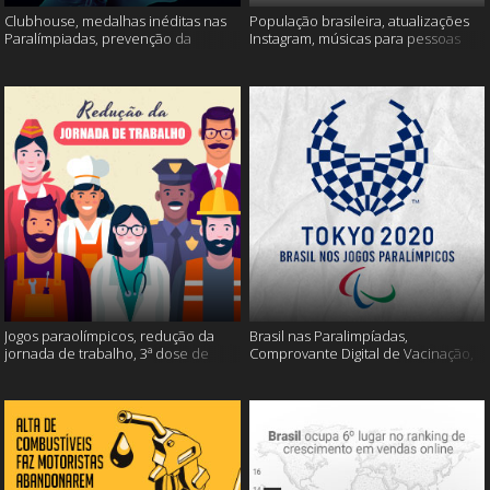
Clubhouse, medalhas inéditas nas
População brasileira, atualizações
Paralímpiadas, prevenção da
Instagram, músicas para pessoas
esclerose múltipla e muito mais
inteligentes e muito mais!
Jogos paraolímpicos, redução da
Brasil nas Paralimpíadas,
jornada de trabalho, 3ª dose de
Comprovante Digital de Vacinação,
vacina e muito mais!
WhatsApp e muito mais!