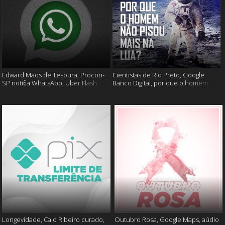
Edward Mãos de Tesoura, Procon-
Cientistas de Rio Preto, Google
SP notifica WhatsApp, Uber Flash
Banco Digital, por que o homem
Moto e mais
não foi mais a lua e muito mais
Longevidade, Caio Ribeiro curado,
Outubro Rosa, Google Maps, aúdio