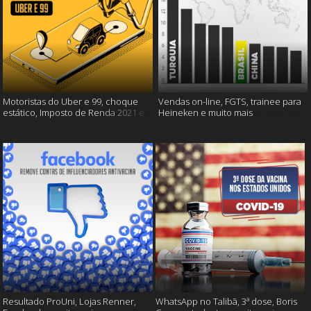
Motoristas do Uber e 99, choque
Vendas on-line, FGTS, trainee para
estático, Imposto de Renda 2021 e
Heineken e muito mais
muito mais!
Resultado ProUni, Lojas Renner,
WhatsApp no Talibã, 3ª dose, Boris