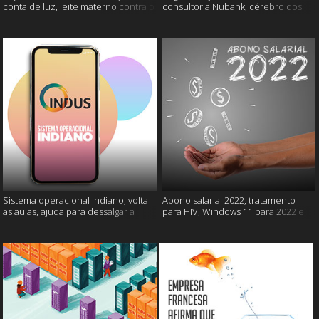
conta de luz, leite materno contra o
consultoria Nubank, cérebro dos
câncer e mais
gatos e mais
Sistema operacional indiano, volta
Abono salarial 2022, tratamento
as aulas, ajuda para dessalgar a
para HIV, Windows 11 para 2022 e
carne e muito mais
mais