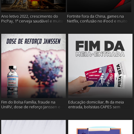
Ano letivo 2022, crescimento do
Fortnite fora da China, games na
PicPay, 1ª cerveja saudável e muito
Netflix, confusão no iFood e muito
mais
mais
Fim do Bolsa Família, fraude na
Educação domiciliar, fim da meia
UniRV, dose de reforço Janssen e
entrada, bolsistas CAPES sem
muito mais!
pagamento e muito mais!