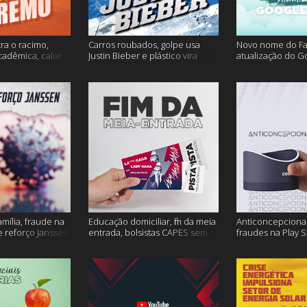
ra o racimo,
Carros roubados, golpe usa
Novo nome do F
cadêmica, calor
Justin Bieber e plástico vira
atualização do G
s
petróleo e muito mais
fertilidade mascu
mais
amília, fraude na
Educação domiciliar, fim da meia
Anticoncepcional
 reforço Janssen
entrada, bolsistas CAPES sem
fraudes na Play S
pagamento e muito mais!
ambiente em peri
mais!