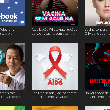
Telegram,
Atualização WhatsApp, ligações
Vacina contra en
ito a pior
de spam, vacina sem agulha e
CNH vencidas, tr
o e mais
muito mais
gagueira e mais
a mais cara,
Reajuste salarial, vacina contra
Universidade de O
, chuvas fortes e
Aids, ministério da saúde e
do Ministério da
muito mais
Conecte SUS fora