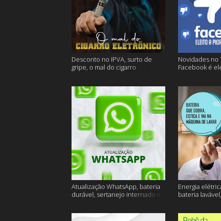
Desconto no IPVA, surto de
Novidades no 
gripe, o mal do cigarro
Facebook é ele
eletrônico e muito mais
empresa do an
Atualização WhatsApp, bateria
Energia elétric
durável, sertanejo internado e
bateria lavável
muito mais
muito mais