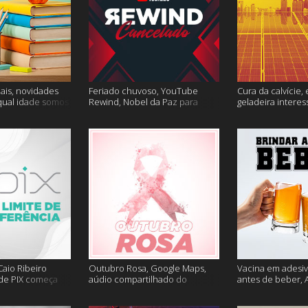
ais, novidades
Feriado chuvoso, YouTube
Cura da calvície, 
qual idade somos
Rewind, Nobel da Paz para
geladeira interes
 muito mais
jornalistas e mais
mais
aio Ribeiro
Outubro Rosa, Google Maps,
Vacina em adesiv
 de PIX começa
aúdio compartilhado do
antes de beber, 
ais
Clubhouse e muito mais
sem Google e ma