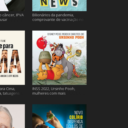
o câncer, IPVA
Bilionários da pandemia,
usar
comprovante de vacinação no
ação e mais!
Detran, atualização do Twitter e
mais
ara Cima,
INSS 2022, Ursinho Pooh,
a, tatuagens
mulheres com mais
autocompaixão e mais