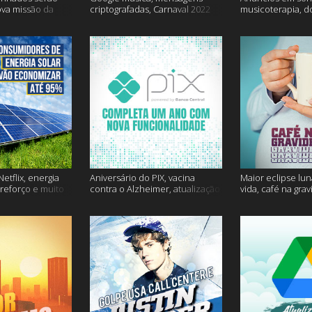
ova missão da
criptografadas, Carnaval 2022
musicoterapia, d
mais
Janssen e muito 
etflix, energia
Aniversário do PIX, vacina
Maior eclipse lun
 reforço e muito
contra o Alzheimer, atualização
vida, café na gra
do Snapchat e muito mais
mais!