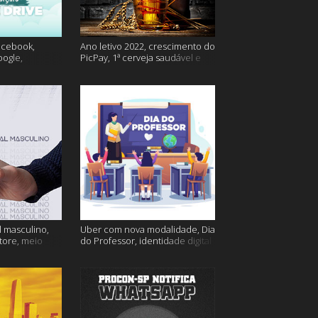
acebook,
Ano letivo 2022, crescimento do
oogle,
PicPay, 1ª cerveja saudável e
lina e muito
muito mais
 masculino,
Uber com nova modalidade, Dia
tore, meio
do Professor, identidade digital
go e muito
e muito mais!