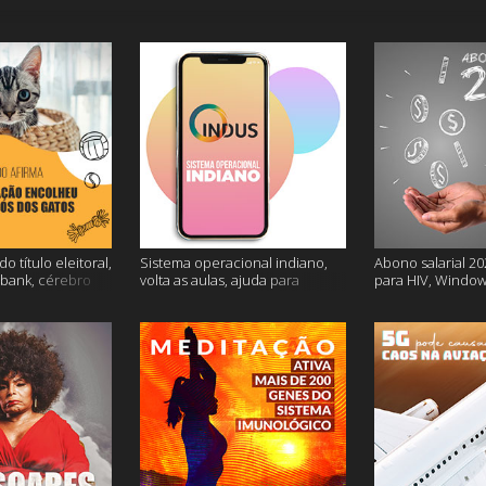
o título eleitoral,
Sistema operacional indiano,
Abono salarial 20
ubank, cérebro
volta as aulas, ajuda para
para HIV, Window
is
dessalgar a carne e muito mais
e mais