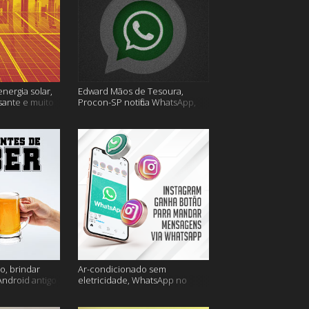
energia solar,
Edward Mãos de Tesoura,
sante e muito
Procon-SP notifica WhatsApp,
Uber Flash Moto e mais
o, brindar
Ar-condicionado sem
Android antigo
eletricidade, WhatsApp no
is
Instagram, horário de verão e
muito mais