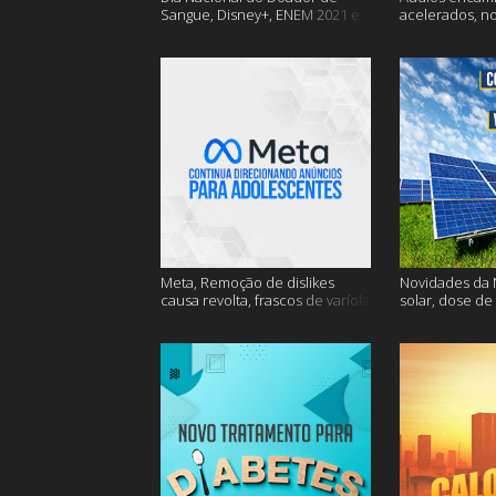
Sangue, Disney+, ENEM 2021 e
acelerados, n
muito mais
Nasa e muito 
Meta, Remoção de dislikes
Novidades da N
causa revolta, frascos de varíola
solar, dose de
e muito mais
mais