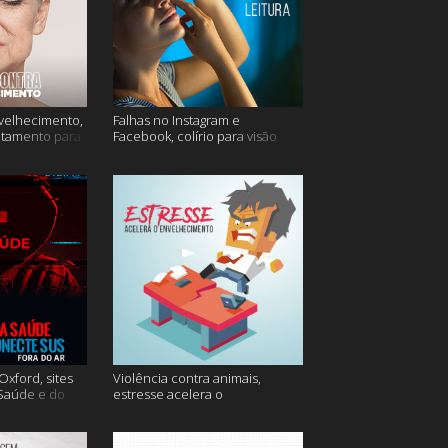
velhecimento,
Falhas no Instagram e
atamento para
Facebook, colírio para visão
turva e mais
xford, sites
Violência contra animais,
 Saúde e do
estresse acelera o
 do ar e mais
envelhecimento, Instagram e
muito mais