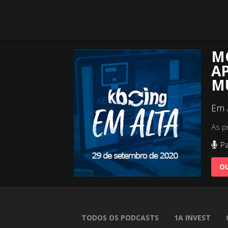
M
AP
M
Em 
As p
Pa
OU
TODOS OS PODCASTS
1A INVEST