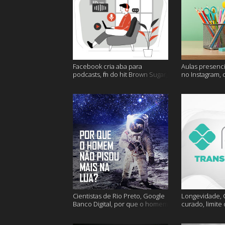
Facebook cria aba para
Aulas presenci
podcasts, fim do hit Brown Sugar,
no Instagram, 
cidades mais seguras e muito
mais felizes e
mais!
Cientistas de Rio Preto, Google
Longevidade, C
Banco Digital, por que o homem
curado, limite
não foi mais a lua e muito mais
hoje e muito m