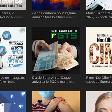
Soares, 2ª
Ganhe dinheiro no Instagram,
Molécula contra 
Round 6, doação
Amazon terá loja física e muito
2022, 5G pode ca
s vacinação e
mais!
problemas na avi
co no Instagram,
Dia de Betty White, Saque-
Filme Não Olhe P
 fake News no
aniversário 2022 e muito mais
casos de fluoron
proibidas e mais