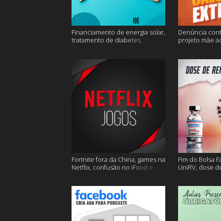
Financiamento de energia solar,
Denúncia cont
tratamento de diabetes,
projeto mãe a
Alzheimer e muito mais.
extremo e mai
Fortnite fora da China, games na
Fim do Bolsa F
Netflix, confusão no iFood e
UniRV, dose de
muito mais
e muito mais!