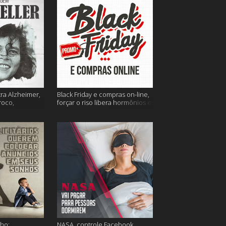
tra Alzheimer,
Black Friday e compras on-line,
roco,
forçar o riso libera hormônios e
 Eller e mais
muito mais
ho;
NASA, controle Facebook,