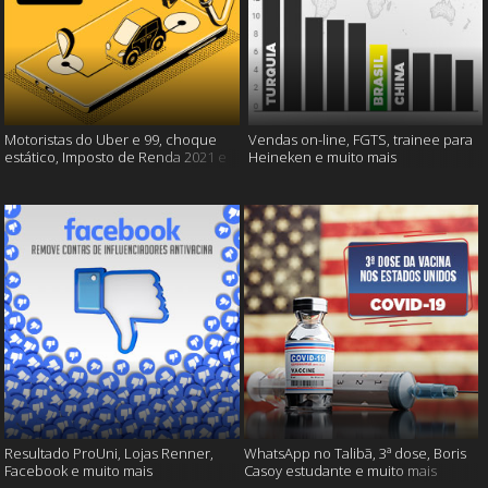
Motoristas do Uber e 99, choque
Vendas on-line, FGTS, trainee para
estático, Imposto de Renda 2021 e
Heineken e muito mais
muito mais!
Resultado ProUni, Lojas Renner,
WhatsApp no Talibã, 3ª dose, Boris
Facebook e muito mais
Casoy estudante e muito mais