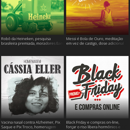
Robô da Heineken, pesquisa
Messi é Bola de Ouro, meditação
brasileira premiada, moradores ficam
em vez de castigo, dose adicional
sem água e muito mais
de vacina, e mais
Vacina nasal contra Alzheimer, Pix
Black Friday e compras on-line,
Saque e Pix Troco, homenagem
forçar o riso libera hormônios e