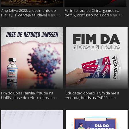
Ano letivo 2022, crescimento do
Fortnite fora da China, games na
PicPay, 1ª cerveja saudável e muito
Netflix, confusão no iFood e muito
mais
mais
Fim do Bolsa Família, fraude na
Educação domiciliar, fim da meia
UniRV, dose de reforço Janssen e
entrada, bolsistas CAPES sem
muito mais!
pagamento e muito mais!