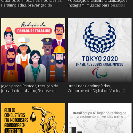
Clubhouse, medalhas inéditas nas
População brasileira, atualizações
Paralímpiadas, prevenção da
Instagram, músicas para pessoas
esclerose múltipla e muito mais
inteligentes e muito mais!
Jogos paraolímpicos, redução da
Brasil nas Paralimpíadas,
jornada de trabalho, 3ª dose de
Comprovante Digital de Vacinação,
vacina e muito mais!
WhatsApp e muito mais!