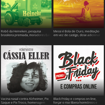
Robô da Heineken, pesquisa
Messi é Bola de Ouro, meditação
brasileira premiada, moradores ficam
em vez de castigo, dose adicional
sem água e muito mais
de vacina, e mais
Vacina nasal contra Alzheimer, Pix
Black Friday e compras on-line,
Saque e Pix Troco, homenagem
forçar o riso libera hormônios e