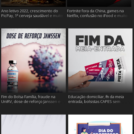
Ano letivo 2022, crescimento do
Fortnite fora da China, games na
PicPay, 1ª cerveja saudável e muito
Netflix, confusão no iFood e muito
mais
mais
Fim do Bolsa Família, fraude na
Educação domiciliar, fim da meia
UniRV, dose de reforço Janssen e
entrada, bolsistas CAPES sem
muito mais!
pagamento e muito mais!