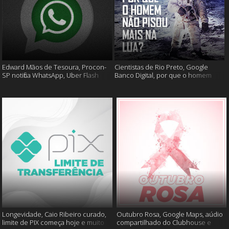
Edward Mãos de Tesoura, Procon-
Cientistas de Rio Preto, Google
SP notifica WhatsApp, Uber Flash
Banco Digital, por que o homem
Moto e mais
não foi mais a lua e muito mais
Longevidade, Caio Ribeiro curado,
Outubro Rosa, Google Maps, aúdio
limite de PIX começa hoje e muito
compartilhado do Clubhouse e