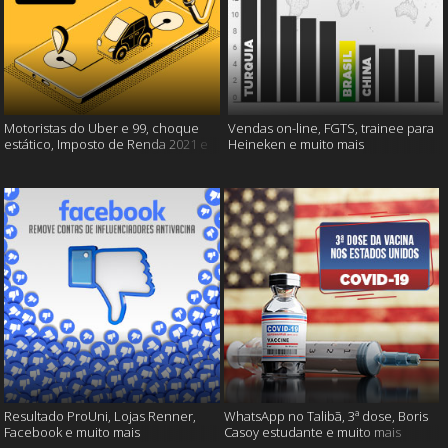
Motoristas do Uber e 99, choque
Vendas on-line, FGTS, trainee para
estático, Imposto de Renda 2021 e
Heineken e muito mais
muito mais!
Resultado ProUni, Lojas Renner,
WhatsApp no Talibã, 3ª dose, Boris
Facebook e muito mais
Casoy estudante e muito mais