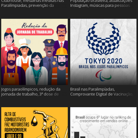
Clubhouse, medalhas inéditas nas
População brasileira, atualizações
Paralímpiadas, prevenção da
Instagram, músicas para pessoas
esclerose múltipla e muito mais
inteligentes e muito mais!
Jogos paraolímpicos, redução da
Brasil nas Paralimpíadas,
jornada de trabalho, 3ª dose de
Comprovante Digital de Vacinação,
vacina e muito mais!
WhatsApp e muito mais!