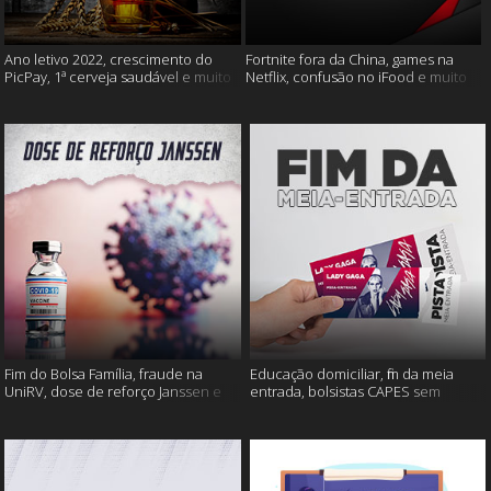
Ano letivo 2022, crescimento do
Fortnite fora da China, games na
PicPay, 1ª cerveja saudável e muito
Netflix, confusão no iFood e muito
mais
mais
Fim do Bolsa Família, fraude na
Educação domiciliar, fim da meia
UniRV, dose de reforço Janssen e
entrada, bolsistas CAPES sem
muito mais!
pagamento e muito mais!