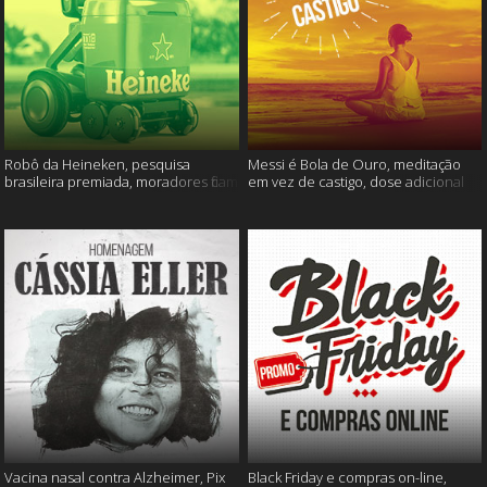
Robô da Heineken, pesquisa
Messi é Bola de Ouro, meditação
brasileira premiada, moradores ficam
em vez de castigo, dose adicional
sem água e muito mais
de vacina, e mais
Vacina nasal contra Alzheimer, Pix
Black Friday e compras on-line,