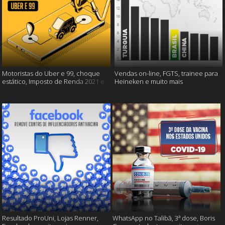
Motoristas do Uber e 99, choque
Vendas on-line, FGTS, trainee para
estático, Imposto de Renda 2021 e
Heineken e muito mais
muito mais!
Resultado ProUni, Lojas Renner,
WhatsApp no Talibã, 3ª dose, Boris