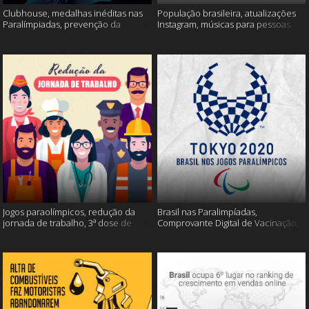
Clubhouse, medalhas inéditas nas
População brasileira, atualizações
Paralímpiadas, prevenção da
Instagram, músicas para pessoas
esclerose múltipla e muito mais
inteligentes e muito mais!
Jogos paraolímpicos, redução da
Brasil nas Paralimpíadas,
jornada de trabalho, 3ª dose de
Comprovante Digital de Vacinação,
vacina e muito mais!
WhatsApp e muito mais!