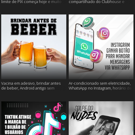
limite de PIX começa hoje e muito
compartilhado do Clubhouse e
mais
muito mais
Vacina em adesivo, brindar antes
Ar-condicionado sem eletricidade,
de beber, Android antigo sem
WhatsApp no Instagram, horário de
Google e mais
verão e muito mais