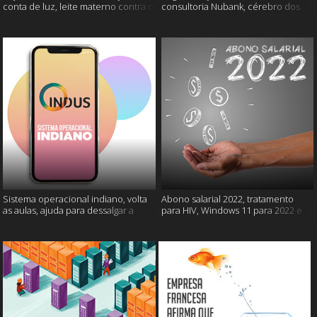
conta de luz, leite materno contra o
consultoria Nubank, cérebro dos
câncer e mais
gatos e mais
Sistema operacional indiano, volta
Abono salarial 2022, tratamento
as aulas, ajuda para dessalgar a
para HIV, Windows 11 para 2022 e
carne e muito mais
mais