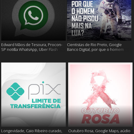
Edward Mãos de Tesoura, Procon-
Cientistas de Rio Preto, Google
SP notifica WhatsApp, Uber Flash
Banco Digital, por que o homem
Moto e mais
não foi mais a lua e muito mais
Longevidade, Caio Ribeiro curado,
Outubro Rosa, Google Maps, aúdio