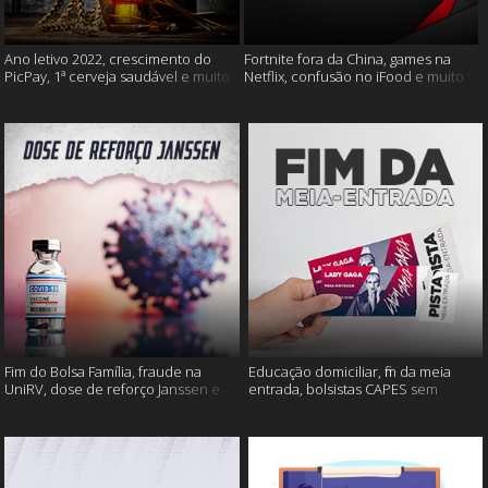
Ano letivo 2022, crescimento do
Fortnite fora da China, games na
PicPay, 1ª cerveja saudável e muito
Netflix, confusão no iFood e muito
mais
mais
Fim do Bolsa Família, fraude na
Educação domiciliar, fim da meia
UniRV, dose de reforço Janssen e
entrada, bolsistas CAPES sem
muito mais!
pagamento e muito mais!