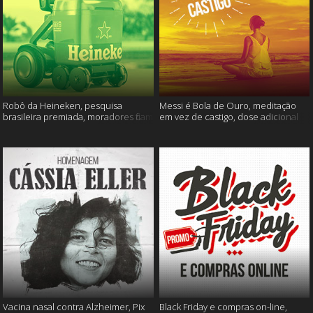
Robô da Heineken, pesquisa
Messi é Bola de Ouro, meditação
brasileira premiada, moradores ficam
em vez de castigo, dose adicional
sem água e muito mais
de vacina, e mais
Vacina nasal contra Alzheimer, Pix
Black Friday e compras on-line,