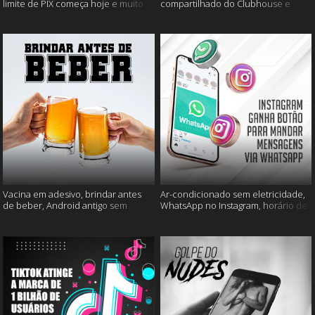
limite de PIX começa hoje e muito
compartilhado do Clubhouse e
mais
muito mais
Vacina em adesivo, brindar antes
Ar-condicionado sem eletricidade,
de beber, Android antigo sem
WhatsApp no Instagram, horário de
Google e mais
verão e muito mais