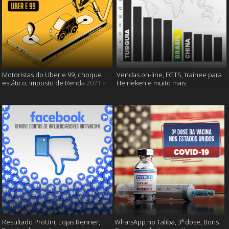
Motoristas do Uber e 99, choque
Vendas on-line, FGTS, trainee para
estático, Imposto de Renda 2021 e
Heineken e muito mais
muito mais!
Resultado ProUni, Lojas Renner,
WhatsApp no Talibã, 3ª dose, Boris