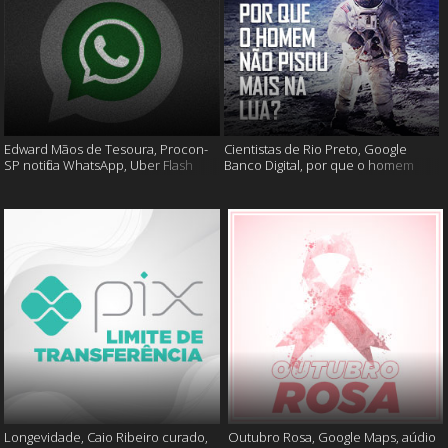
Edward Mãos de Tesoura, Procon-
Cientistas de Rio Preto, Google
SP notifica WhatsApp, Uber Flash
Banco Digital, por que o homem
Moto e mais
não foi mais a lua e muito mais
Longevidade, Caio Ribeiro curado,
Outubro Rosa, Google Maps, aúdio