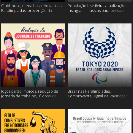
Clubhouse, medalhas inéditas nas
População brasileira, atualizações
Paralímpiadas, prevenção da
Instagram, músicas para pessoas
esclerose múltipla e muito mais
inteligentes e muito mais!
Jogos paraolímpicos, redução da
Brasil nas Paralimpíadas,
jornada de trabalho, 3ª dose de
Comprovante Digital de Vacinação,
vacina e muito mais!
WhatsApp e muito mais!