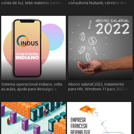
conta de luz, leite materno contra o
consultoria Nubank, cérebro dos
câncer e mais
gatos e mais
Sistema operacional indiano, volta
Abono salarial 2022, tratamento
as aulas, ajuda para dessalgar a
para HIV, Windows 11 para 2022 e
carne e muito mais
mais