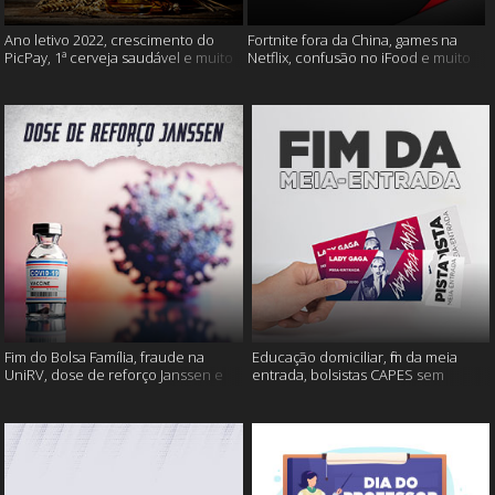
Ano letivo 2022, crescimento do
Fortnite fora da China, games na
PicPay, 1ª cerveja saudável e muito
Netflix, confusão no iFood e muito
mais
mais
Fim do Bolsa Família, fraude na
Educação domiciliar, fim da meia
UniRV, dose de reforço Janssen e
entrada, bolsistas CAPES sem
muito mais!
pagamento e muito mais!