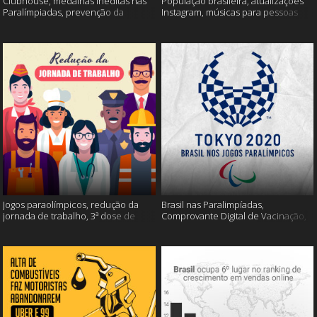
Clubhouse, medalhas inéditas nas
População brasileira, atualizações
Paralímpiadas, prevenção da
Instagram, músicas para pessoas
esclerose múltipla e muito mais
inteligentes e muito mais!
Jogos paraolímpicos, redução da
Brasil nas Paralimpíadas,
jornada de trabalho, 3ª dose de
Comprovante Digital de Vacinação,
vacina e muito mais!
WhatsApp e muito mais!