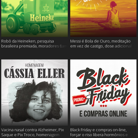
Robô da Heineken, pesquisa
Messi é Bola de Ouro, meditação
brasileira premiada, moradores ficam
em vez de castigo, dose adicional
sem água e muito mais
de vacina, e mais
Vacina nasal contra Alzheimer, Pix
Black Friday e compras on-line,
Saque e Pix Troco, homenagem
forçar o riso libera hormônios e