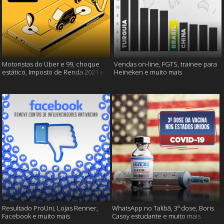
Motoristas do Uber e 99, choque
Vendas on-line, FGTS, trainee para
estático, Imposto de Renda 2021 e
Heineken e muito mais
muito mais!
Resultado ProUni, Lojas Renner,
WhatsApp no Talibã, 3ª dose, Boris
Facebook e muito mais
Casoy estudante e muito mais