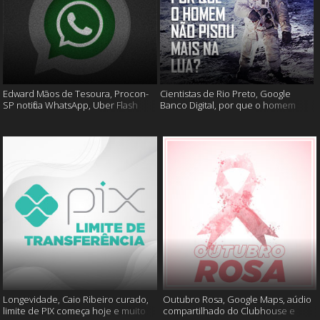
Edward Mãos de Tesoura, Procon-
Cientistas de Rio Preto, Google
SP notifica WhatsApp, Uber Flash
Banco Digital, por que o homem
Moto e mais
não foi mais a lua e muito mais
Longevidade, Caio Ribeiro curado,
Outubro Rosa, Google Maps, aúdio
limite de PIX começa hoje e muito
compartilhado do Clubhouse e