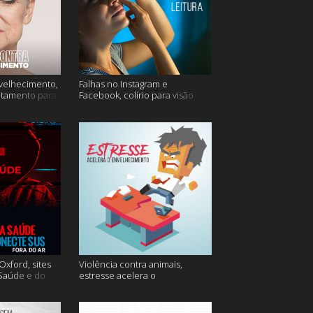
velhecimento,
Falhas no Instagram e
atamento para
Facebook, colírio para visão
turva e mais
xford, sites
Violência contra animais,
 Saúde e do
estresse acelera o
 do ar e mais
envelhecimento, Instagram e
muito mais