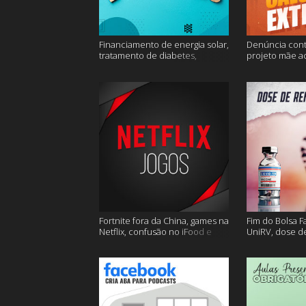
Financiamento de energia solar,
Denúncia cont
tratamento de diabetes,
projeto mãe a
Alzheimer e muito mais.
extremo e mai
Fortnite fora da China, games na
Fim do Bolsa F
Netflix, confusão no iFood e
UniRV, dose de
muito mais
e muito mais!