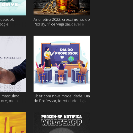
acebook,
Ano letivo 2022, crescimento do
oogle,
PicPay, 1ª cerveja saudável e
lina e muito
muito mais
 masculino,
Uber com nova modalidade, Dia
tore, meio
do Professor, identidade digital
go e muito
e muito mais!