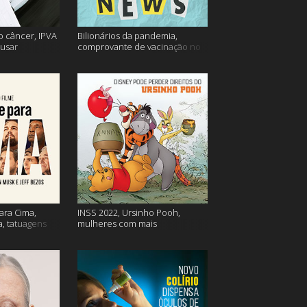
o câncer, IPVA
Bilionários da pandemia,
usar
comprovante de vacinação no
ação e mais!
Detran, atualização do Twitter e
mais
ara Cima,
INSS 2022, Ursinho Pooh,
a, tatuagens
mulheres com mais
autocompaixão e mais