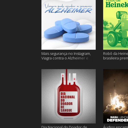
Mais segurança no Instagram,
Robô da Heine
Viagra contra o Alzheimer e
brasileira pre
muito mais
ficam sem água
Dia Nacional do Doador de
Áudios encam