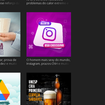
ose reforço da
problemas do calor extremo e
mais
muito mais
ar, prova de
O homem mais sexy do mundo,
videz e muito
Instagram, prazos CNH e muito
mais!