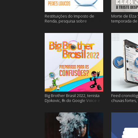
Restituições do Imposto de
Morte de Elza 
Renda, pesquisa sobre
temporada de 
entregas e muitos mais
de sangue apó
muito mais
Big Brother Brasil 2022, tenista
Feed cronológi
Djokovic, fim do Google Voice e
chuvas fortes,
mais
Twitter e mais