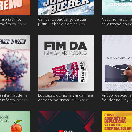
ra o racimo,
Carros roubados, golpe usa
Novo nome do F
cadêmica, calor
Justin Bieber e plástico vira
atualização do G
s
petróleo e muito mais
fertilidade mascu
mais
amília, fraude na
Educação domiciliar, fim da meia
Anticoncepcional
 reforço Janssen
entrada, bolsistas CAPES sem
fraudes na Play S
pagamento e muito mais!
ambiente em peri
mais!