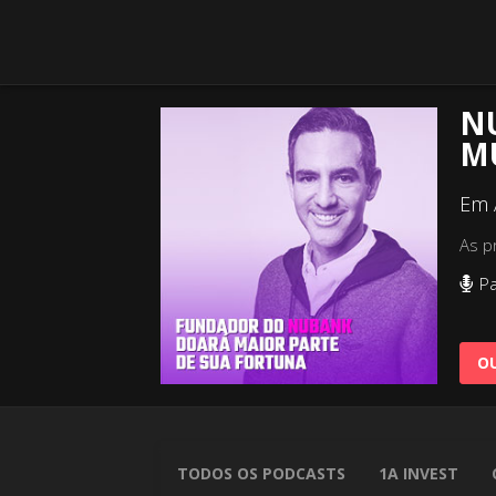
NU
M
Em 
As p
Pa
OU
TODOS OS PODCASTS
1A INVEST