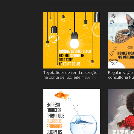
Toyota líder de venda, isenção
Regularização d
na conta de luz, leite materno
consultoria N
contra o câncer e mais
dos gatos e ma