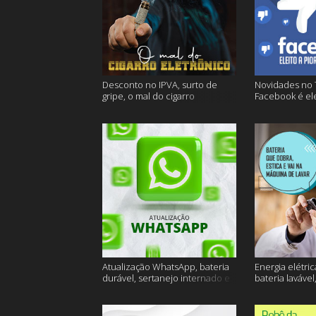
Desconto no IPVA, surto de
Novidades no 
gripe, o mal do cigarro
Facebook é ele
eletrônico e muito mais
empresa do an
Atualização WhatsApp, bateria
Energia elétric
durável, sertanejo internado e
bateria lavável
muito mais
muito mais