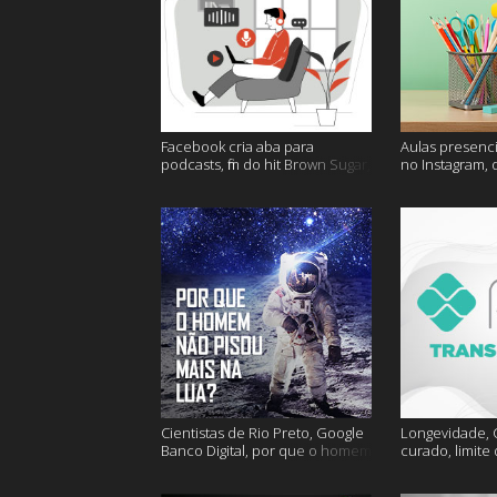
Facebook cria aba para
Aulas presenci
podcasts, fim do hit Brown Sugar,
no Instagram, 
cidades mais seguras e muito
mais felizes e
mais!
Cientistas de Rio Preto, Google
Longevidade, C
Banco Digital, por que o homem
curado, limite
não foi mais a lua e muito mais
hoje e muito m