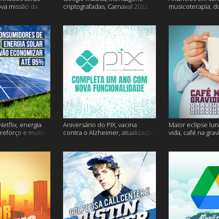
ova missão da
criptografadas, Carnaval 2022
musicoterapia, d
mais
Janssen e muito 
etflix, energia
Aniversário do PIX, vacina
Maior eclipse lun
 reforço e muito
contra o Alzheimer, atualização
vida, café na gra
do Snapchat e muito mais
mais!