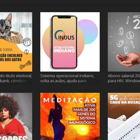
o título eleitoral,
Sistema operacional indiano,
Abono salarial 20
ubank, cérebro
volta as aulas, ajuda para
para HIV, Window
is
dessalgar a carne e muito mais
e mais