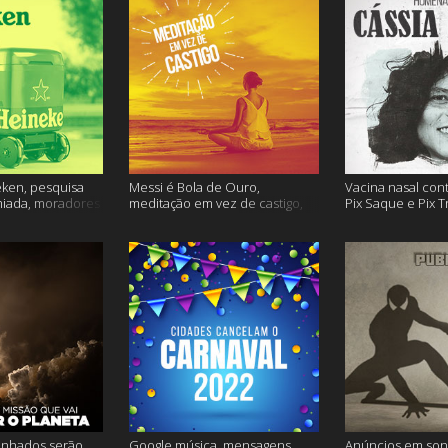
ken, pesquisa
Messi é Bola de Ouro,
Vacina nasal con
miada, moradores
meditação em vez de castigo,
Pix Saque e Pix T
 e muito mais
dose adicional de vacina, e
homenagem Cássia
mais
inhados serão
Google música, mensagens
Anúncios em son