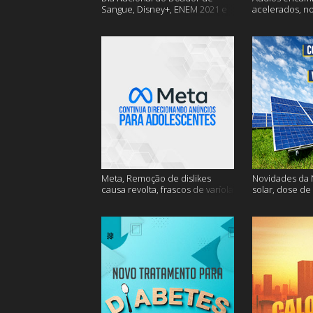
Sangue, Disney+, ENEM 2021 e
acelerados, n
muito mais
Nasa e muito 
Meta, Remoção de dislikes
Novidades da N
causa revolta, frascos de varíola
solar, dose de
e muito mais
mais