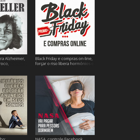
tra Alzheimer,
Black Friday e compras on-line,
roco,
forçar o riso libera hormônios e
 Eller e mais
muito mais
ho;
NASA, controle Facebook,