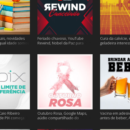
ais, novidades
Feriado chuvoso, YouTube
Cura da calvície, 
qual idade somos
Rewind, Nobel da Paz para
geladeira interes
 muito mais
jornalistas e mais
mais
aio Ribeiro
Outubro Rosa, Google Maps,
Vacina em adesiv
 de PIX começa
aúdio compartilhado do
antes de beber, 
ais
Clubhouse e muito mais
sem Google e ma