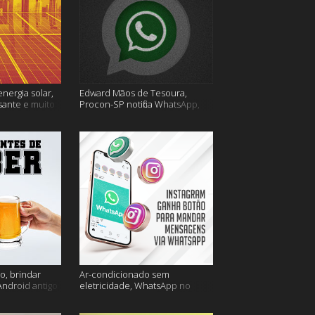
energia solar,
Edward Mãos de Tesoura,
sante e muito
Procon-SP notifica WhatsApp,
Uber Flash Moto e mais
o, brindar
Ar-condicionado sem
Android antigo
eletricidade, WhatsApp no
is
Instagram, horário de verão e
muito mais