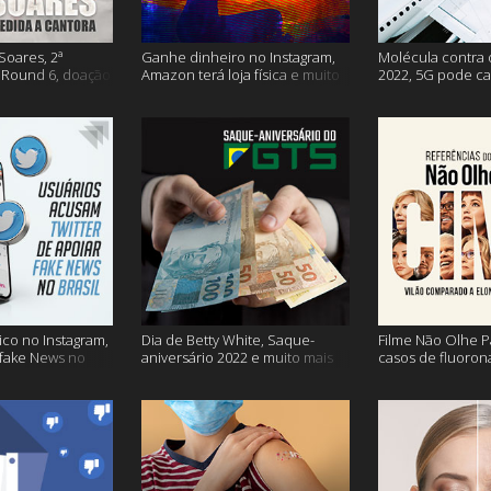
Soares, 2ª
Ganhe dinheiro no Instagram,
Molécula contra 
Round 6, doação
Amazon terá loja física e muito
2022, 5G pode ca
s vacinação e
mais!
problemas na avi
co no Instagram,
Dia de Betty White, Saque-
Filme Não Olhe P
 fake News no
aniversário 2022 e muito mais
casos de fluoron
proibidas e mais