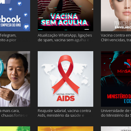
Telegram,
Atualização WhatsApp, ligações
Vacina contra en
ito a pior
de spam, vacina sem agulha e
CNH vencidas, tr
o e mais
muito mais
gagueira e mais
a mais cara,
Reajuste salarial, vacina contra
Universidade de O
, chuvas fortes e
Aids, ministério da saúde e
do Ministério da
muito mais
Conecte SUS fora