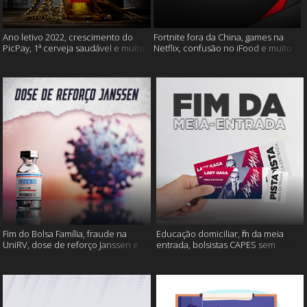
Ano letivo 2022, crescimento do
Fortnite fora da China, games na
PicPay, 1ª cerveja saudável e muito
Netflix, confusão no iFood e muito
mais
mais
Fim do Bolsa Família, fraude na
Educação domiciliar, fim da meia
UniRV, dose de reforço Janssen e
entrada, bolsistas CAPES sem
muito mais!
pagamento e muito mais!