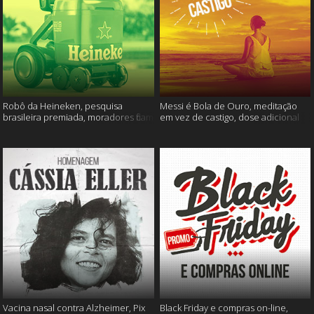
Robô da Heineken, pesquisa
Messi é Bola de Ouro, meditação
brasileira premiada, moradores ficam
em vez de castigo, dose adicional
sem água e muito mais
de vacina, e mais
Vacina nasal contra Alzheimer, Pix
Black Friday e compras on-line,