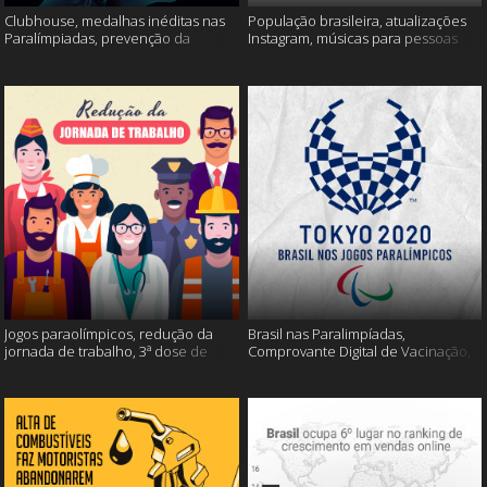
Clubhouse, medalhas inéditas nas
População brasileira, atualizações
Paralímpiadas, prevenção da
Instagram, músicas para pessoas
esclerose múltipla e muito mais
inteligentes e muito mais!
Jogos paraolímpicos, redução da
Brasil nas Paralimpíadas,
jornada de trabalho, 3ª dose de
Comprovante Digital de Vacinação,
vacina e muito mais!
WhatsApp e muito mais!