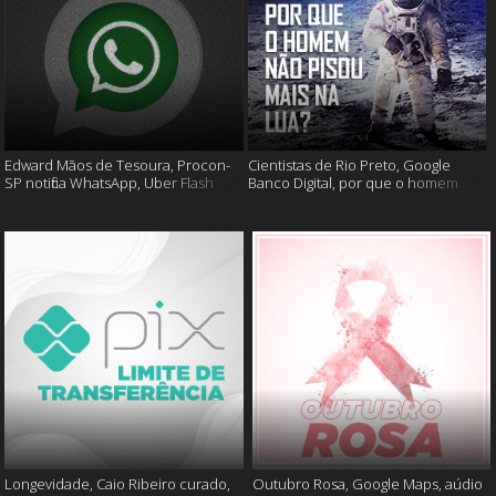
Edward Mãos de Tesoura, Procon-
Cientistas de Rio Preto, Google
SP notifica WhatsApp, Uber Flash
Banco Digital, por que o homem
Moto e mais
não foi mais a lua e muito mais
Longevidade, Caio Ribeiro curado,
Outubro Rosa, Google Maps, aúdio