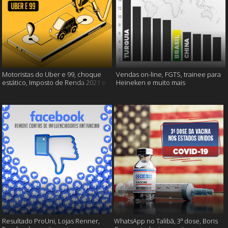
Motoristas do Uber e 99, choque
Vendas on-line, FGTS, trainee para
estático, Imposto de Renda 2021 e
Heineken e muito mais
muito mais!
Resultado ProUni, Lojas Renner,
WhatsApp no Talibã, 3ª dose, Boris