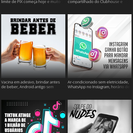
limite de PIX começa hoje e muito
compartilhado do Clubhouse e
mais
muito mais
Vacina em adesivo, brindar antes
Ar-condicionado sem eletricidade,
de beber, Android antigo sem
WhatsApp no Instagram, horário de
Google e mais
verão e muito mais