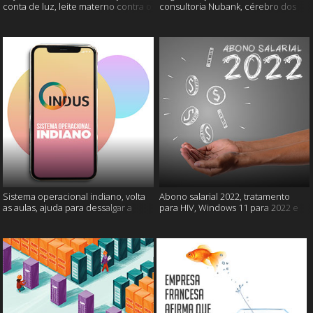
conta de luz, leite materno contra o
consultoria Nubank, cérebro dos
câncer e mais
gatos e mais
Sistema operacional indiano, volta
Abono salarial 2022, tratamento
as aulas, ajuda para dessalgar a
para HIV, Windows 11 para 2022 e
carne e muito mais
mais