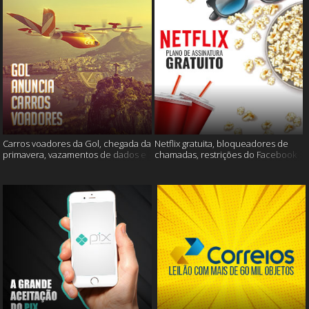
Carros voadores da Gol, chegada da
Netflix gratuita, bloqueadores de
primavera, vazamentos de dados e
chamadas, restrições do Facebook
muito mais
e muito mais