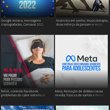
Google música, mensagens
Anúncios em sonho; musicoterapia,
criptografadas, Carnaval 2022
dose reforço da Janssen e muito
mais
NASA, controle Facebook,
Meta, Remoção de dislikes causa
problemas do calor extremo e
revolta, frascos de varíola e muito
muito mais
mais