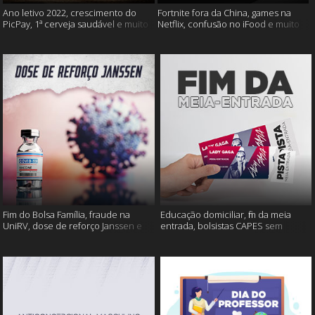
Ano letivo 2022, crescimento do
Fortnite fora da China, games na
PicPay, 1ª cerveja saudável e muito
Netflix, confusão no iFood e muito
mais
mais
Fim do Bolsa Família, fraude na
Educação domiciliar, fim da meia
UniRV, dose de reforço Janssen e
entrada, bolsistas CAPES sem
muito mais!
pagamento e muito mais!