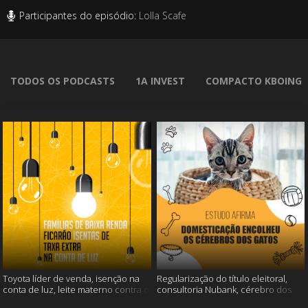
Participantes do episódio:
Lolla Scafe
TODOS OS PODCASTS
1A INVEST
COMPACTO KBOING
Toyota líder de venda, isenção na
Regularização do título eleitoral,
conta de luz, leite materno contra o
consultoria Nubank, cérebro dos
câncer e mais
gatos e mais