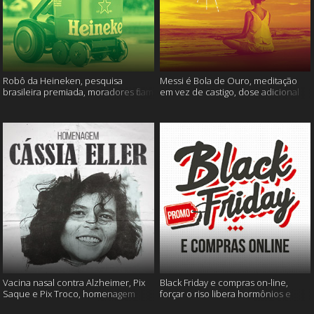
Robô da Heineken, pesquisa
Messi é Bola de Ouro, meditação
brasileira premiada, moradores ficam
em vez de castigo, dose adicional
sem água e muito mais
de vacina, e mais
Vacina nasal contra Alzheimer, Pix
Black Friday e compras on-line,
Saque e Pix Troco, homenagem
forçar o riso libera hormônios e
Cássia Eller e mais
muito mais