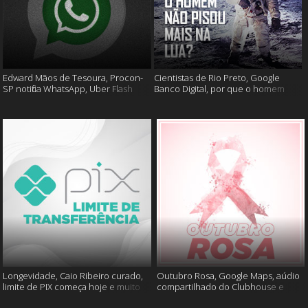
Edward Mãos de Tesoura, Procon-
Cientistas de Rio Preto, Google
SP notifica WhatsApp, Uber Flash
Banco Digital, por que o homem
Moto e mais
não foi mais a lua e muito mais
Longevidade, Caio Ribeiro curado,
Outubro Rosa, Google Maps, aúdio
limite de PIX começa hoje e muito
compartilhado do Clubhouse e
mais
muito mais