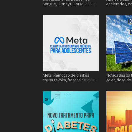
Sangue, Disney+, ENEM 2021 e
acelerados, n
muito mais
Nasa e muito 
Meta, Remoção de dislikes
Novidades da N
causa revolta, frascos de varíola
solar, dose de
e muito mais
mais