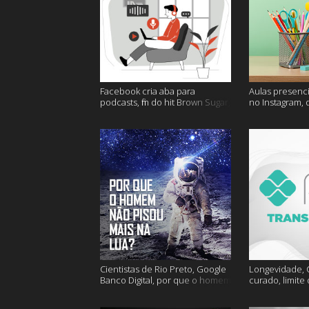
Facebook cria aba para
Aulas presenci
podcasts, fim do hit Brown Sugar,
no Instagram, 
cidades mais seguras e muito
mais felizes e
mais!
Cientistas de Rio Preto, Google
Longevidade, C
Banco Digital, por que o homem
curado, limite
não foi mais a lua e muito mais
hoje e muito m