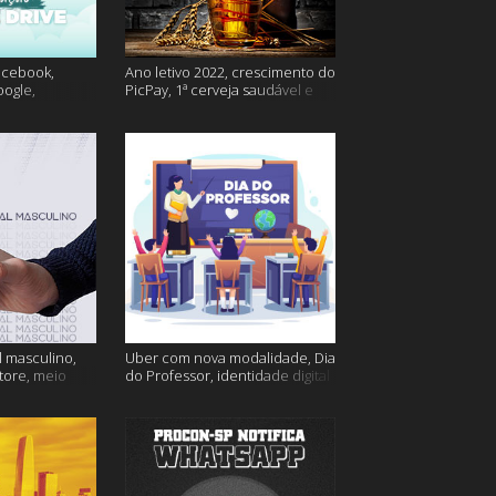
acebook,
Ano letivo 2022, crescimento do
oogle,
PicPay, 1ª cerveja saudável e
lina e muito
muito mais
 masculino,
Uber com nova modalidade, Dia
tore, meio
do Professor, identidade digital
go e muito
e muito mais!