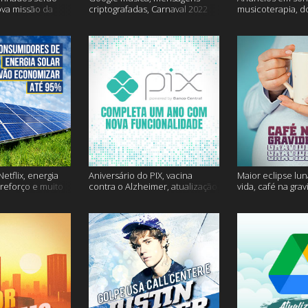
ova missão da
criptografadas, Carnaval 2022
musicoterapia, d
mais
Janssen e muito 
etflix, energia
Aniversário do PIX, vacina
Maior eclipse lun
 reforço e muito
contra o Alzheimer, atualização
vida, café na gra
do Snapchat e muito mais
mais!