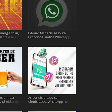
energia solar,
Edward Mãos de Tesoura,
sante e muito
Procon-SP notifica WhatsApp,
Uber Flash Moto e mais
o, brindar
Ar-condicionado sem
Android antigo
eletricidade, WhatsApp no
is
Instagram, horário de verão e
muito mais