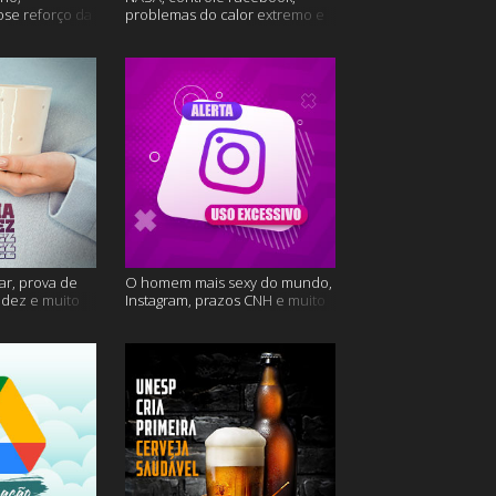
ose reforço da
problemas do calor extremo e
mais
muito mais
ar, prova de
O homem mais sexy do mundo,
videz e muito
Instagram, prazos CNH e muito
mais!