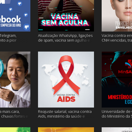
Telegram,
Atualização WhatsApp, ligações
Vacina contra en
ito a pior
de spam, vacina sem agulha e
CNH vencidas, tr
o e mais
muito mais
gagueira e mais
a mais cara,
Reajuste salarial, vacina contra
Universidade de O
, chuvas fortes e
Aids, ministério da saúde e
do Ministério da
muito mais
Conecte SUS fora