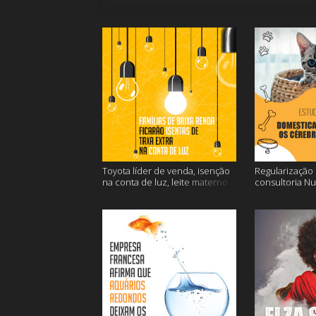
Toyota líder de venda, isenção
Regularização d
na conta de luz, leite materno
consultoria N
contra o câncer e mais
dos gatos e ma