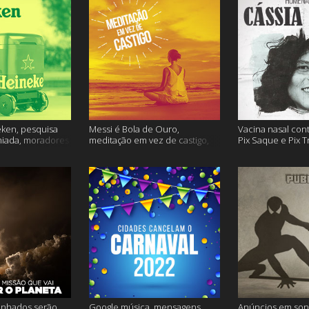
ken, pesquisa
Messi é Bola de Ouro,
Vacina nasal con
miada, moradores
meditação em vez de castigo,
Pix Saque e Pix T
 e muito mais
dose adicional de vacina, e
homenagem Cássia
mais
inhados serão
Google música, mensagens
Anúncios em son