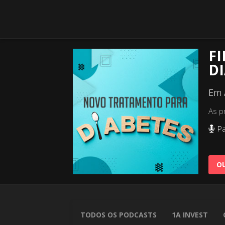
F
DI
Em 
As p
Pa
OU
TODOS OS PODCASTS
1A INVEST