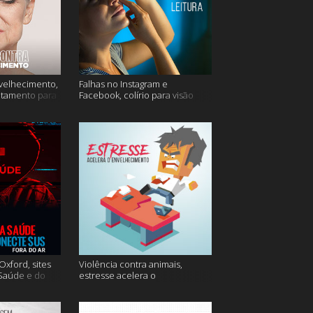
velhecimento,
Falhas no Instagram e
atamento para
Facebook, colírio para visão
turva e mais
xford, sites
Violência contra animais,
 Saúde e do
estresse acelera o
 do ar e mais
envelhecimento, Instagram e
muito mais