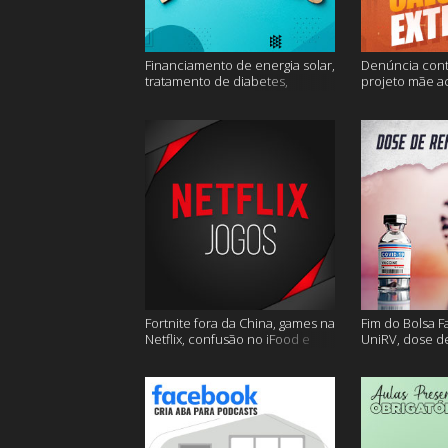
Financiamento de energia solar,
Denúncia cont
tratamento de diabetes,
projeto mãe a
Alzheimer e muito mais.
extremo e mai
Fortnite fora da China, games na
Fim do Bolsa F
Netflix, confusão no iFood e
UniRV, dose de
muito mais
e muito mais!