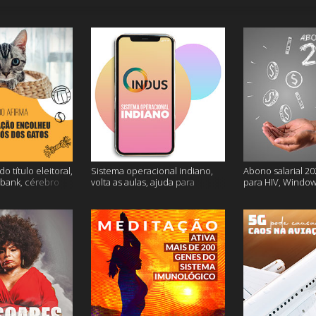
o título eleitoral,
Sistema operacional indiano,
Abono salarial 20
ubank, cérebro
volta as aulas, ajuda para
para HIV, Window
is
dessalgar a carne e muito mais
e mais