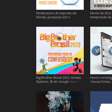
Restituições do Imposto de
Morte de Elza 
Renda, pesquisa sobre
temporada de 
entregas e muitos mais
de sangue apó
muito mais
Big Brother Brasil 2022, tenista
Feed cronológi
Djokovic, fim do Google Voice e
chuvas fortes,
mais
Twitter e mais