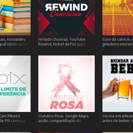
ais, novidades
Feriado chuvoso, YouTube
Cura da calvície, 
qual idade somos
Rewind, Nobel da Paz para
geladeira interes
 muito mais
jornalistas e mais
mais
aio Ribeiro
Outubro Rosa, Google Maps,
Vacina em adesiv
 de PIX começa
aúdio compartilhado do
antes de beber, 
ais
Clubhouse e muito mais
sem Google e ma