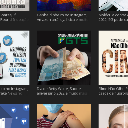
Soares, 2ª
Ganhe dinheiro no Instagram,
Molécula contra 
Round 6, doação
Amazon terá loja física e muito
2022, 5G pode ca
s vacinação e
mais!
problemas na avi
co no Instagram,
Dia de Betty White, Saque-
Filme Não Olhe P
 fake News no
aniversário 2022 e muito mais
casos de fluoron
proibidas e mais