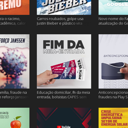
ra o racimo,
Carros roubados, golpe usa
Novo nome do F
cadêmica, calor
Justin Bieber e plástico vira
atualização do G
s
petróleo e muito mais
fertilidade mascu
mais
amília, fraude na
Educação domiciliar, fim da meia
Anticoncepcional
 reforço Janssen
entrada, bolsistas CAPES sem
fraudes na Play S
pagamento e muito mais!
ambiente em peri
mais!