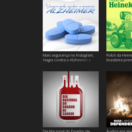
Mais segurança no Instagram,
Robô da Heine
Viagra contra o Alzheimer e
brasileira pre
muito mais
ficam sem água
Dia Nacional do Doador de
Áudios encam