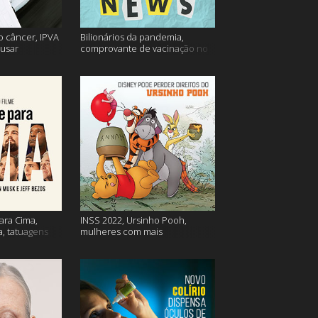
o câncer, IPVA
Bilionários da pandemia,
usar
comprovante de vacinação no
ação e mais!
Detran, atualização do Twitter e
mais
ara Cima,
INSS 2022, Ursinho Pooh,
a, tatuagens
mulheres com mais
autocompaixão e mais