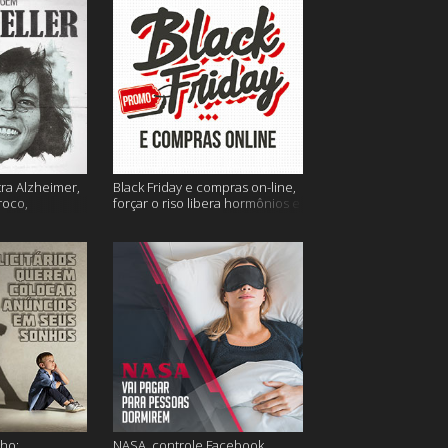
tra Alzheimer,
Black Friday e compras on-line,
roco,
forçar o riso libera hormônios e
 Eller e mais
muito mais
ho;
NASA, controle Facebook,