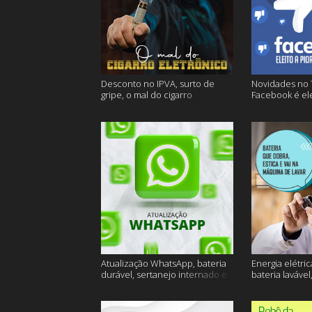
Desconto no IPVA, surto de
Novidades no 
gripe, o mal do cigarro
Facebook é ele
eletrônico e muito mais
empresa do an
Atualização WhatsApp, bateria
Energia elétric
durável, sertanejo internado e
bateria lavável
muito mais
muito mais