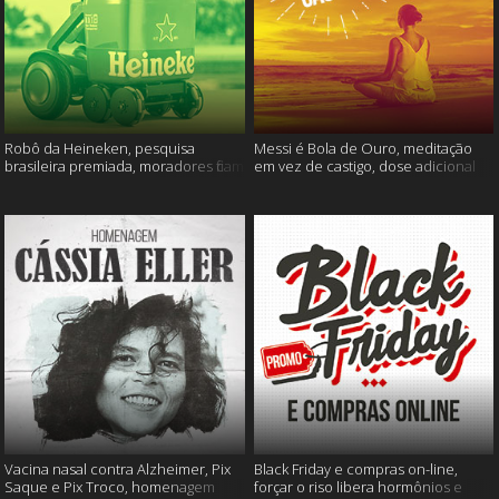
Robô da Heineken, pesquisa
Messi é Bola de Ouro, meditação
brasileira premiada, moradores ficam
em vez de castigo, dose adicional
sem água e muito mais
de vacina, e mais
Vacina nasal contra Alzheimer, Pix
Black Friday e compras on-line,
Saque e Pix Troco, homenagem
forçar o riso libera hormônios e