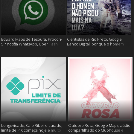
Edward Mãos de Tesoura, Procon-
Cientistas de Rio Preto, Google
SP notifica WhatsApp, Uber Flash
Banco Digital, por que o homem
Moto e mais
não foi mais a lua e muito mais
Longevidade, Caio Ribeiro curado,
Outubro Rosa, Google Maps, aúdio
limite de PIX começa hoje e muito
compartilhado do Clubhouse e