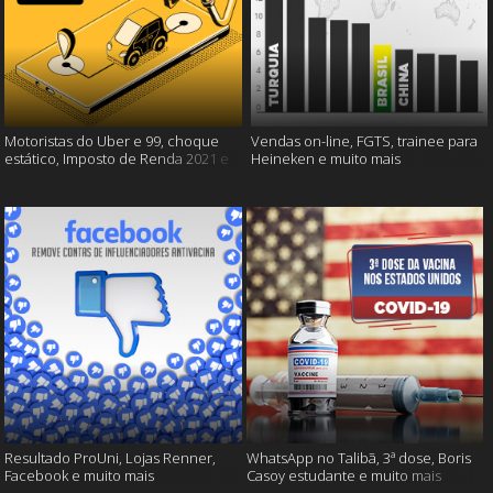
Motoristas do Uber e 99, choque
Vendas on-line, FGTS, trainee para
estático, Imposto de Renda 2021 e
Heineken e muito mais
muito mais!
Resultado ProUni, Lojas Renner,
WhatsApp no Talibã, 3ª dose, Boris
Facebook e muito mais
Casoy estudante e muito mais