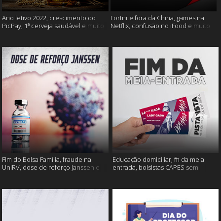
Ano letivo 2022, crescimento do
Fortnite fora da China, games na
PicPay, 1ª cerveja saudável e muito
Netflix, confusão no iFood e muito
mais
mais
Fim do Bolsa Família, fraude na
Educação domiciliar, fim da meia
UniRV, dose de reforço Janssen e
entrada, bolsistas CAPES sem
muito mais!
pagamento e muito mais!