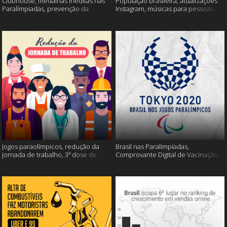
Clubhouse, medalhas inéditas nas
População brasileira, atualizações
Paralímpiadas, prevenção da
Instagram, músicas para pessoas
esclerose múltipla e muito mais
inteligentes e muito mais!
Jogos paraolímpicos, redução da
Brasil nas Paralimpíadas,
jornada de trabalho, 3ª dose de
Comprovante Digital de Vacinação,
vacina e muito mais!
WhatsApp e muito mais!