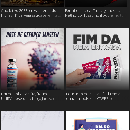
Ano letivo 2022, crescimento do
Fortnite fora da China, games na
PicPay, 1ª cerveja saudável e muito
Netflix, confusão no iFood e muito
mais
mais
Fim do Bolsa Família, fraude na
Educação domiciliar, fim da meia
UniRV, dose de reforço Janssen e
entrada, bolsistas CAPES sem
muito mais!
pagamento e muito mais!