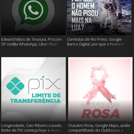
Edward Mãos de Tesoura, Procon-
Cientistas de Rio Preto, Google
SP notifica WhatsApp, Uber Flash
Banco Digital, por que o homem
Moto e mais
não foi mais a lua e muito mais
Longevidade, Caio Ribeiro curado,
Outubro Rosa, Google Maps, aúdio
limite de PIX começa hoje e muito
compartilhado do Clubhouse e