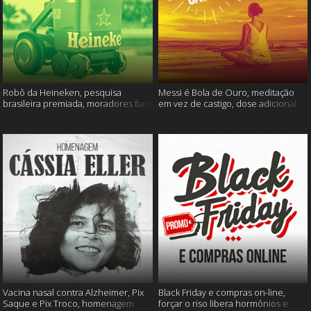
Robô da Heineken, pesquisa
Messi é Bola de Ouro, meditação
brasileira premiada, moradores ficam
em vez de castigo, dose adicional
sem água e muito mais
de vacina, e mais
Vacina nasal contra Alzheimer, Pix
Black Friday e compras on-line,
Saque e Pix Troco, homenagem
forçar o riso libera hormônios e