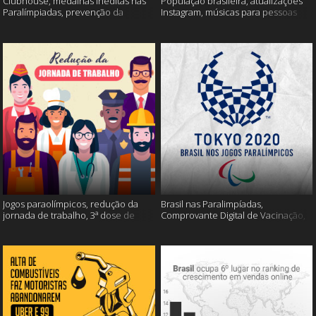
Clubhouse, medalhas inéditas nas
População brasileira, atualizações
Paralímpiadas, prevenção da
Instagram, músicas para pessoas
esclerose múltipla e muito mais
inteligentes e muito mais!
Jogos paraolímpicos, redução da
Brasil nas Paralimpíadas,
jornada de trabalho, 3ª dose de
Comprovante Digital de Vacinação,
vacina e muito mais!
WhatsApp e muito mais!