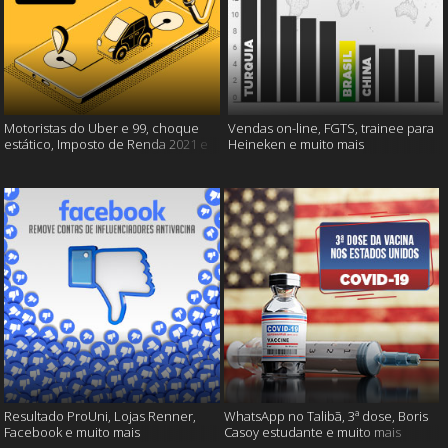
Motoristas do Uber e 99, choque
Vendas on-line, FGTS, trainee para
estático, Imposto de Renda 2021 e
Heineken e muito mais
muito mais!
Resultado ProUni, Lojas Renner,
WhatsApp no Talibã, 3ª dose, Boris
Facebook e muito mais
Casoy estudante e muito mais