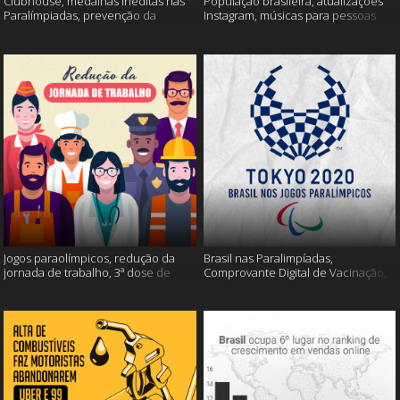
Clubhouse, medalhas inéditas nas
População brasileira, atualizações
Paralímpiadas, prevenção da
Instagram, músicas para pessoas
esclerose múltipla e muito mais
inteligentes e muito mais!
Jogos paraolímpicos, redução da
Brasil nas Paralimpíadas,
jornada de trabalho, 3ª dose de
Comprovante Digital de Vacinação,
vacina e muito mais!
WhatsApp e muito mais!