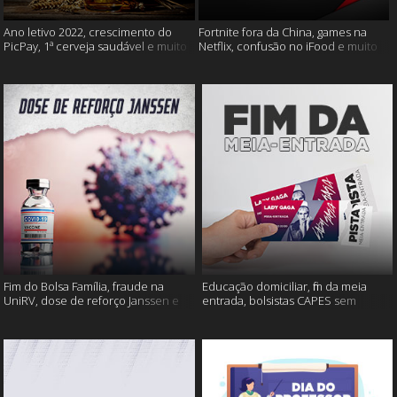
Ano letivo 2022, crescimento do
Fortnite fora da China, games na
PicPay, 1ª cerveja saudável e muito
Netflix, confusão no iFood e muito
mais
mais
Fim do Bolsa Família, fraude na
Educação domiciliar, fim da meia
UniRV, dose de reforço Janssen e
entrada, bolsistas CAPES sem
muito mais!
pagamento e muito mais!