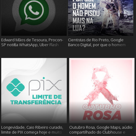
Edward Mãos de Tesoura, Procon-
Cientistas de Rio Preto, Google
SP notifica WhatsApp, Uber Flash
Banco Digital, por que o homem
Moto e mais
não foi mais a lua e muito mais
Longevidade, Caio Ribeiro curado,
Outubro Rosa, Google Maps, aúdio
limite de PIX começa hoje e muito
compartilhado do Clubhouse e