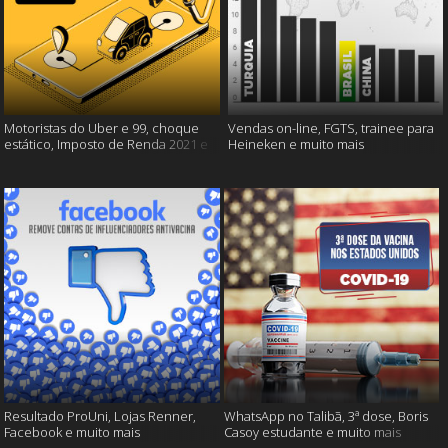
Motoristas do Uber e 99, choque
Vendas on-line, FGTS, trainee para
estático, Imposto de Renda 2021 e
Heineken e muito mais
muito mais!
Resultado ProUni, Lojas Renner,
WhatsApp no Talibã, 3ª dose, Boris
Facebook e muito mais
Casoy estudante e muito mais