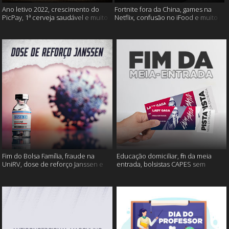
Ano letivo 2022, crescimento do
Fortnite fora da China, games na
PicPay, 1ª cerveja saudável e muito
Netflix, confusão no iFood e muito
mais
mais
Fim do Bolsa Família, fraude na
Educação domiciliar, fim da meia
UniRV, dose de reforço Janssen e
entrada, bolsistas CAPES sem
muito mais!
pagamento e muito mais!