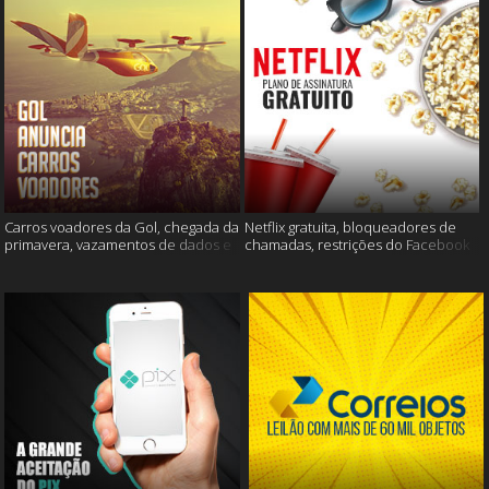
Carros voadores da Gol, chegada da
Netflix gratuita, bloqueadores de
primavera, vazamentos de dados e
chamadas, restrições do Facebook
muito mais
e muito mais