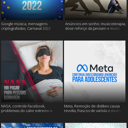
Google música, mensagens
Anúncios em sonho; musicoterapia,
criptografadas, Carnaval 2022
dose reforço da Janssen e muito
mais
NASA, controle Facebook,
Meta, Remoção de dislikes causa
problemas do calor extremo e
revolta, frascos de varíola e muito
muito mais
mais