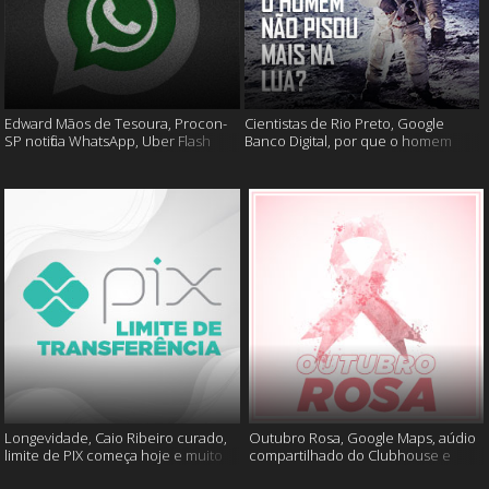
Edward Mãos de Tesoura, Procon-
Cientistas de Rio Preto, Google
SP notifica WhatsApp, Uber Flash
Banco Digital, por que o homem
Moto e mais
não foi mais a lua e muito mais
Longevidade, Caio Ribeiro curado,
Outubro Rosa, Google Maps, aúdio
limite de PIX começa hoje e muito
compartilhado do Clubhouse e
mais
muito mais