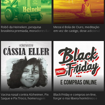
Robô da Heineken, pesquisa
Messi é Bola de Ouro, meditação
brasileira premiada, moradores ficam
em vez de castigo, dose adicional
sem água e muito mais
de vacina, e mais
Vacina nasal contra Alzheimer, Pix
Black Friday e compras on-line,
Saque e Pix Troco, homenagem
forçar o riso libera hormônios e
Cássia Eller e mais
muito mais