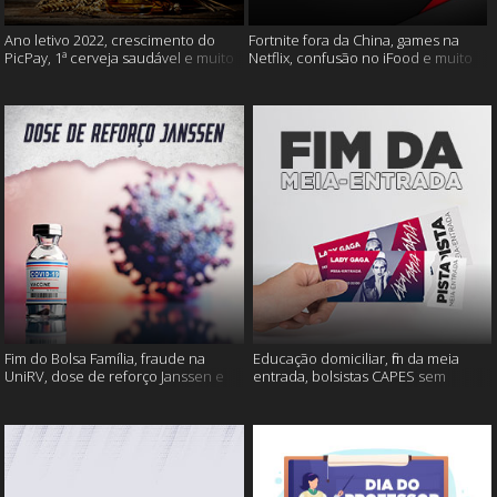
Ano letivo 2022, crescimento do
Fortnite fora da China, games na
PicPay, 1ª cerveja saudável e muito
Netflix, confusão no iFood e muito
mais
mais
Fim do Bolsa Família, fraude na
Educação domiciliar, fim da meia
UniRV, dose de reforço Janssen e
entrada, bolsistas CAPES sem
muito mais!
pagamento e muito mais!