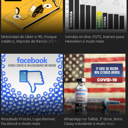
Motoristas do Uber e 99, choque
Vendas on-line, FGTS, trainee para
estático, Imposto de Renda 2021 e
Heineken e muito mais
muito mais!
Resultado ProUni, Lojas Renner,
WhatsApp no Talibã, 3ª dose, Boris
Facebook e muito mais
Casoy estudante e muito mais