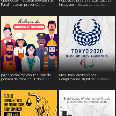
Clubhouse, medalhas inéditas nas
População brasileira, atualizações
Paralímpiadas, prevenção da
Instagram, músicas para pessoas
esclerose múltipla e muito mais
inteligentes e muito mais!
Jogos paraolímpicos, redução da
Brasil nas Paralimpíadas,
jornada de trabalho, 3ª dose de
Comprovante Digital de Vacinação,
vacina e muito mais!
WhatsApp e muito mais!