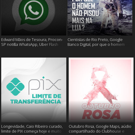
Edward Mãos de Tesoura, Procon-
Cientistas de Rio Preto, Google
SP notifica WhatsApp, Uber Flash
Banco Digital, por que o homem
Moto e mais
não foi mais a lua e muito mais
Longevidade, Caio Ribeiro curado,
Outubro Rosa, Google Maps, aúdio
limite de PIX começa hoje e muito
compartilhado do Clubhouse e