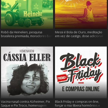
Robô da Heineken, pesquisa
Messi é Bola de Ouro, meditação
brasileira premiada, moradores ficam
em vez de castigo, dose adicional
sem água e muito mais
de vacina, e mais
Vacina nasal contra Alzheimer, Pix
Black Friday e compras on-line,
Saque e Pix Troco, homenagem
forçar o riso libera hormônios e