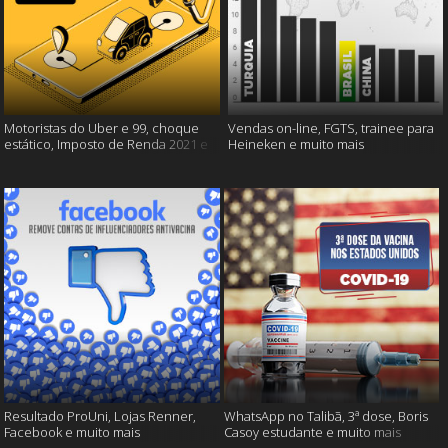
Motoristas do Uber e 99, choque
Vendas on-line, FGTS, trainee para
estático, Imposto de Renda 2021 e
Heineken e muito mais
muito mais!
Resultado ProUni, Lojas Renner,
WhatsApp no Talibã, 3ª dose, Boris
Facebook e muito mais
Casoy estudante e muito mais