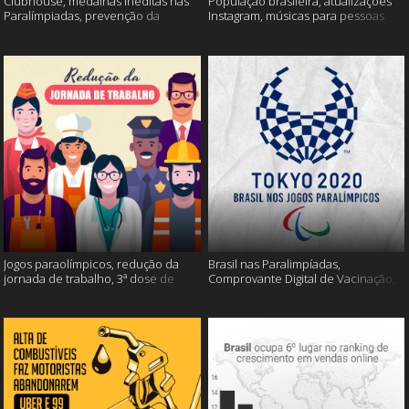
Clubhouse, medalhas inéditas nas
População brasileira, atualizações
Paralímpiadas, prevenção da
Instagram, músicas para pessoas
esclerose múltipla e muito mais
inteligentes e muito mais!
Jogos paraolímpicos, redução da
Brasil nas Paralimpíadas,
jornada de trabalho, 3ª dose de
Comprovante Digital de Vacinação,
vacina e muito mais!
WhatsApp e muito mais!