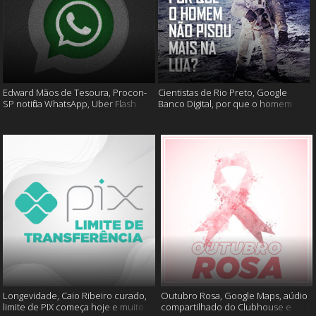
Edward Mãos de Tesoura, Procon-
Cientistas de Rio Preto, Google
SP notifica WhatsApp, Uber Flash
Banco Digital, por que o homem
Moto e mais
não foi mais a lua e muito mais
Longevidade, Caio Ribeiro curado,
Outubro Rosa, Google Maps, aúdio
limite de PIX começa hoje e muito
compartilhado do Clubhouse e