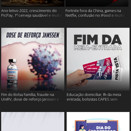
Ano letivo 2022, crescimento do
Fortnite fora da China, games na
PicPay, 1ª cerveja saudável e muito
Netflix, confusão no iFood e muito
mais
mais
Fim do Bolsa Família, fraude na
Educação domiciliar, fim da meia
UniRV, dose de reforço Janssen e
entrada, bolsistas CAPES sem
muito mais!
pagamento e muito mais!