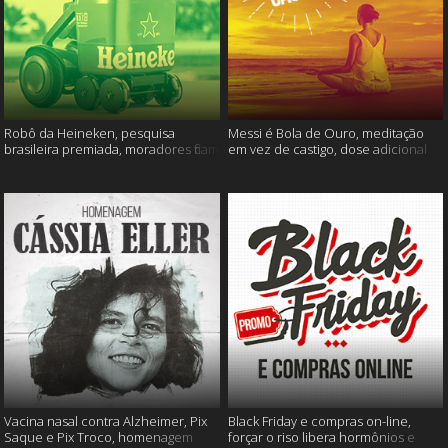
Robô da Heineken, pesquisa
Messi é Bola de Ouro, meditação
brasileira premiada, moradores ficam
em vez de castigo, dose adicional
sem água e muito mais
de vacina, e mais
Vacina nasal contra Alzheimer, Pix
Black Friday e compras on-line,
Saque e Pix Troco, homenagem
forçar o riso libera hormônios e