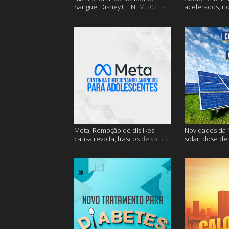
Sangue, Disney+, ENEM 2021 e
acelerados, n
muito mais
Nasa e muito 
Meta, Remoção de dislikes
Novidades da N
causa revolta, frascos de varíola
solar, dose de
e muito mais
mais