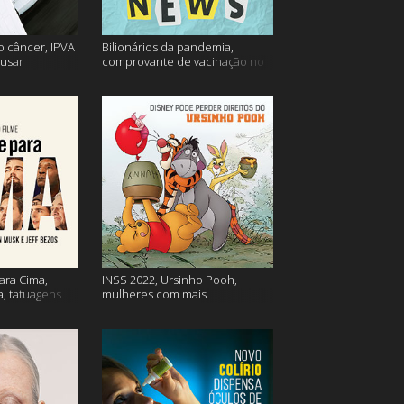
o câncer, IPVA
Bilionários da pandemia,
usar
comprovante de vacinação no
ação e mais!
Detran, atualização do Twitter e
mais
ara Cima,
INSS 2022, Ursinho Pooh,
a, tatuagens
mulheres com mais
autocompaixão e mais