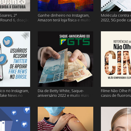
Soares, 2ª
Ganhe dinheiro no Instagram,
Molécula contra 
Round 6, doação
Amazon terá loja física e muito
2022, 5G pode ca
s vacinação e
mais!
problemas na avi
co no Instagram,
Dia de Betty White, Saque-
Filme Não Olhe P
 fake News no
aniversário 2022 e muito mais
casos de fluoron
proibidas e mais