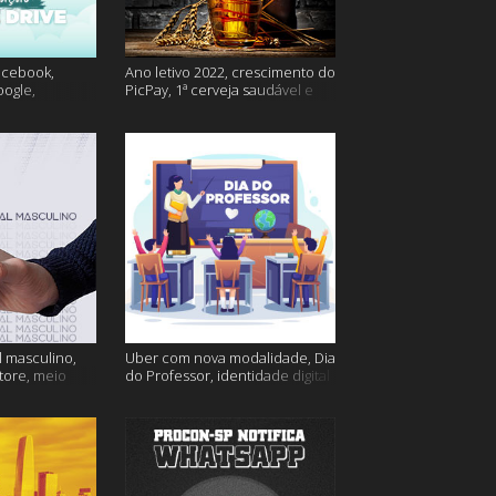
acebook,
Ano letivo 2022, crescimento do
oogle,
PicPay, 1ª cerveja saudável e
lina e muito
muito mais
 masculino,
Uber com nova modalidade, Dia
tore, meio
do Professor, identidade digital
go e muito
e muito mais!