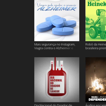
Mais segurança no Instagram,
Robô da Heine
Viagra contra o Alzheimer e
brasileira pre
muito mais
ficam sem água
Dia Nacional do Doador de
Áudios encam