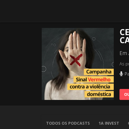
C
C
Em 
As p
Pa
OU
TODOS OS PODCASTS
1A INVEST