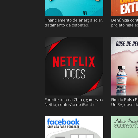
Financiamento de energia solar,
Denúncia cont
tratamento de diabetes,
projeto mãe a
Alzheimer e muito mais.
extremo e mai
Fortnite fora da China, games na
Fim do Bolsa F
Netflix, confusão no iFood e
UniRV, dose de
muito mais
e muito mais!