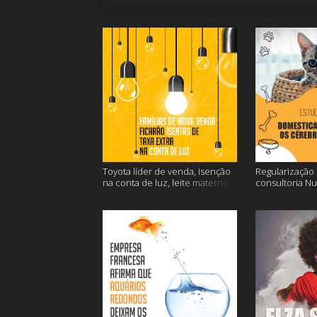
Toyota líder de venda, isenção
Regularização d
na conta de luz, leite materno
consultoria N
contra o câncer e mais
dos gatos e ma