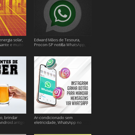
energia solar,
Edward Mãos de Tesoura,
sante e muito
Procon-SP notifica WhatsApp,
Uber Flash Moto e mais
o, brindar
Ar-condicionado sem
Android antigo
eletricidade, WhatsApp no
is
Instagram, horário de verão e
muito mais