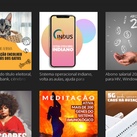
o título eleitoral,
Sistema operacional indiano,
Abono salarial 20
ubank, cérebro
volta as aulas, ajuda para
para HIV, Window
is
dessalgar a carne e muito mais
e mais