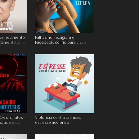
velhecimento,
Falhas no Instagram e
atamento para
Facebook, colírio para visão
turva e mais
xford, sites
Violência contra animais,
 Saúde e do
estresse acelera o
 do ar e mais
envelhecimento, Instagram e
muito mais