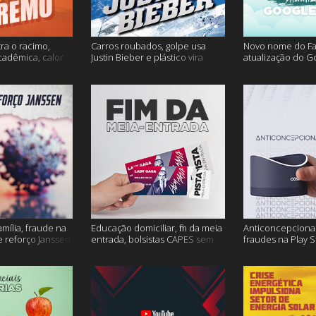
ra o racimo,
Carros roubados, golpe usa
Novo nome do F
cadêmica, calor
Justin Bieber e plástico vira
atualização do G
s
petróleo e muito mais
fertilidade mascu
mais
amília, fraude na
Educação domiciliar, fim da meia
Anticoncepcional
 reforço Janssen
entrada, bolsistas CAPES sem
fraudes na Play S
pagamento e muito mais!
ambiente em peri
mais!