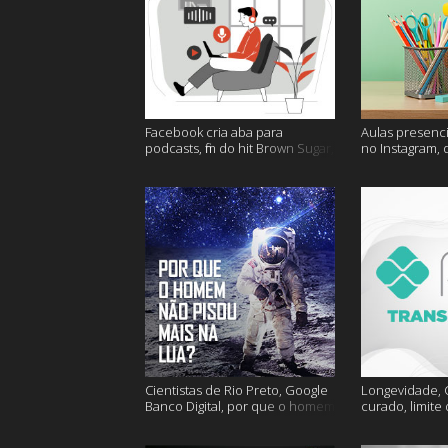
Facebook cria aba para
Aulas presenci
podcasts, fim do hit Brown Sugar,
no Instagram, 
cidades mais seguras e muito
mais felizes e
mais!
Cientistas de Rio Preto, Google
Longevidade, C
Banco Digital, por que o homem
curado, limite
não foi mais a lua e muito mais
hoje e muito m