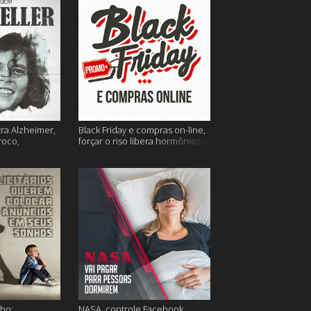
tra Alzheimer,
Black Friday e compras on-line,
roco,
forçar o riso libera hormônios e
 Eller e mais
muito mais
ho;
NASA, controle Facebook,