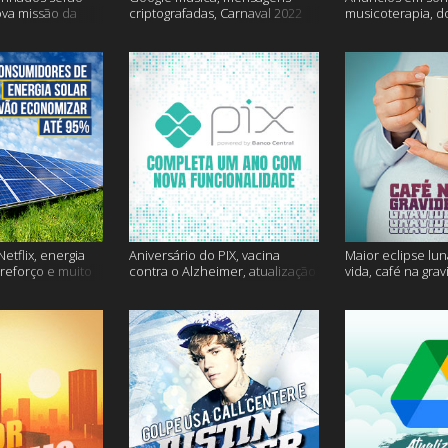
ova missão da
criptografadas, Carnaval 2022
musicoterapia, d
mais
Janssen e muito 
etflix, energia
Aniversário do PIX, vacina
Maior eclipse lun
 reforço e muito
contra o Alzheimer, atualização
vida, café na gra
do Snapchat e muito mais
mais!