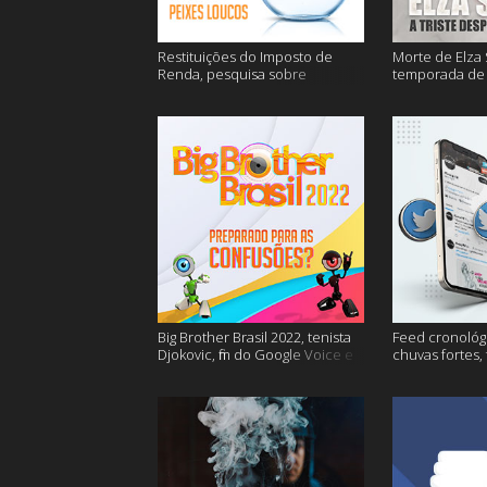
Restituições do Imposto de
Morte de Elza 
Renda, pesquisa sobre
temporada de 
entregas e muitos mais
de sangue apó
muito mais
Big Brother Brasil 2022, tenista
Feed cronológi
Djokovic, fim do Google Voice e
chuvas fortes,
mais
Twitter e mais