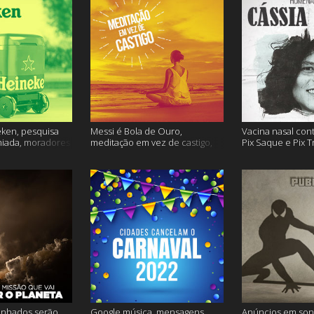
ken, pesquisa
Messi é Bola de Ouro,
Vacina nasal con
miada, moradores
meditação em vez de castigo,
Pix Saque e Pix T
 e muito mais
dose adicional de vacina, e
homenagem Cássia
mais
inhados serão
Google música, mensagens
Anúncios em son