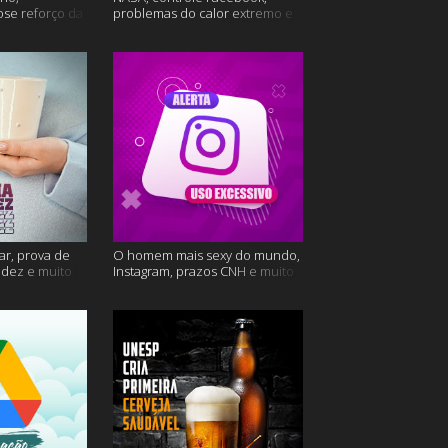
ose reforço da
problemas do calor extremo e
mais
muito mais
ar, prova de
O homem mais sexy do mundo,
videz e muito
Instagram, prazos CNH e muito
mais!