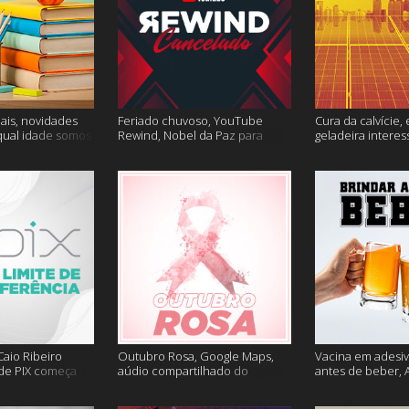
ais, novidades
Feriado chuvoso, YouTube
Cura da calvície, 
qual idade somos
Rewind, Nobel da Paz para
geladeira interes
 muito mais
jornalistas e mais
mais
aio Ribeiro
Outubro Rosa, Google Maps,
Vacina em adesiv
 de PIX começa
aúdio compartilhado do
antes de beber, 
ais
Clubhouse e muito mais
sem Google e ma