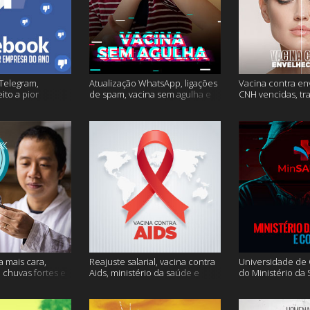
Telegram,
Atualização WhatsApp, ligações
Vacina contra en
ito a pior
de spam, vacina sem agulha e
CNH vencidas, tr
o e mais
muito mais
gagueira e mais
a mais cara,
Reajuste salarial, vacina contra
Universidade de O
, chuvas fortes e
Aids, ministério da saúde e
do Ministério da
muito mais
Conecte SUS fora