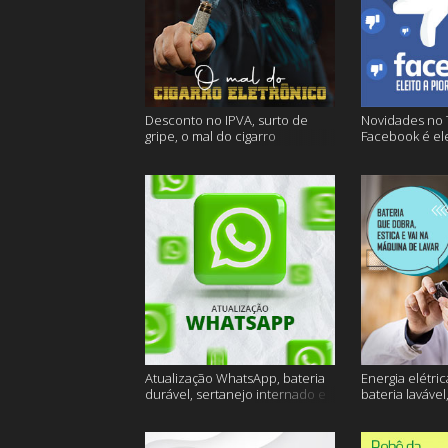
Desconto no IPVA, surto de
Novidades no 
gripe, o mal do cigarro
Facebook é ele
eletrônico e muito mais
empresa do an
Atualização WhatsApp, bateria
Energia elétric
durável, sertanejo internado e
bateria lavável
muito mais
muito mais