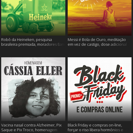
Robô da Heineken, pesquisa
Messi é Bola de Ouro, meditação
brasileira premiada, moradores ficam
em vez de castigo, dose adicional
sem água e muito mais
de vacina, e mais
Vacina nasal contra Alzheimer, Pix
Black Friday e compras on-line,
Saque e Pix Troco, homenagem
forçar o riso libera hormônios e