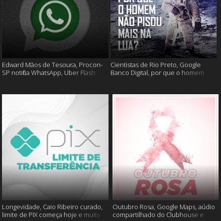
Edward Mãos de Tesoura, Procon-
Cientistas de Rio Preto, Google
SP notifica WhatsApp, Uber Flash
Banco Digital, por que o homem
Moto e mais
não foi mais a lua e muito mais
Longevidade, Caio Ribeiro curado,
Outubro Rosa, Google Maps, aúdio
limite de PIX começa hoje e muito
compartilhado do Clubhouse e