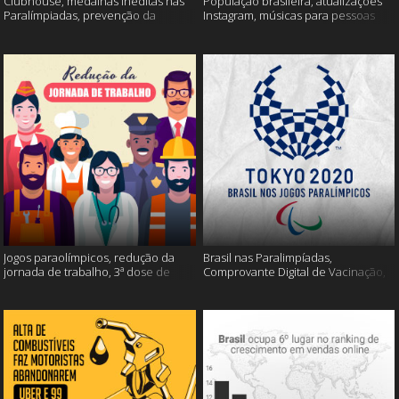
Clubhouse, medalhas inéditas nas
População brasileira, atualizações
Paralímpiadas, prevenção da
Instagram, músicas para pessoas
esclerose múltipla e muito mais
inteligentes e muito mais!
Jogos paraolímpicos, redução da
Brasil nas Paralimpíadas,
jornada de trabalho, 3ª dose de
Comprovante Digital de Vacinação,
vacina e muito mais!
WhatsApp e muito mais!