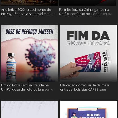
Ano letivo 2022, crescimento do
Fortnite fora da China, games na
PicPay, 1ª cerveja saudável e muito
Netflix, confusão no iFood e muito
mais
mais
Fim do Bolsa Família, fraude na
Educação domiciliar, fim da meia
UniRV, dose de reforço Janssen e
entrada, bolsistas CAPES sem
muito mais!
pagamento e muito mais!