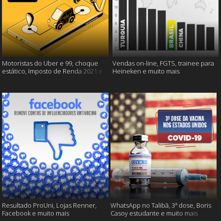
Motoristas do Uber e 99, choque
Vendas on-line, FGTS, trainee para
estático, Imposto de Renda 2021 e
Heineken e muito mais
muito mais!
Resultado ProUni, Lojas Renner,
WhatsApp no Talibã, 3ª dose, Boris
Facebook e muito mais
Casoy estudante e muito mais