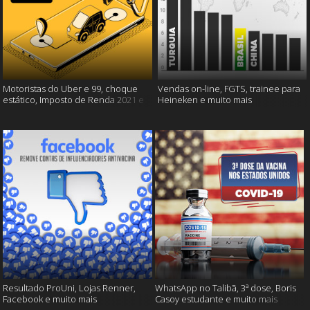
Motoristas do Uber e 99, choque
Vendas on-line, FGTS, trainee para
estático, Imposto de Renda 2021 e
Heineken e muito mais
muito mais!
Resultado ProUni, Lojas Renner,
WhatsApp no Talibã, 3ª dose, Boris
Facebook e muito mais
Casoy estudante e muito mais