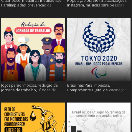
Clubhouse, medalhas inéditas nas
População brasileira, atualizações
Paralímpiadas, prevenção da
Instagram, músicas para pessoas
esclerose múltipla e muito mais
inteligentes e muito mais!
Jogos paraolímpicos, redução da
Brasil nas Paralimpíadas,
jornada de trabalho, 3ª dose de
Comprovante Digital de Vacinação,
vacina e muito mais!
WhatsApp e muito mais!