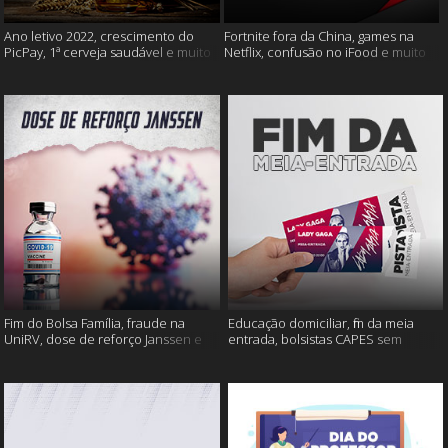
Ano letivo 2022, crescimento do
Fortnite fora da China, games na
PicPay, 1ª cerveja saudável e muito
Netflix, confusão no iFood e muito
mais
mais
Fim do Bolsa Família, fraude na
Educação domiciliar, fim da meia
UniRV, dose de reforço Janssen e
entrada, bolsistas CAPES sem
muito mais!
pagamento e muito mais!