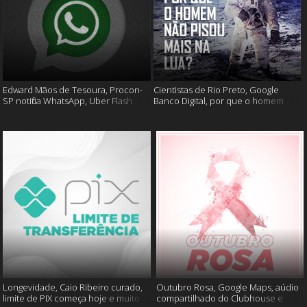
Edward Mãos de Tesoura, Procon-
Cientistas de Rio Preto, Google
SP notifica WhatsApp, Uber Flash
Banco Digital, por que o homem
Moto e mais
não foi mais a lua e muito mais
Longevidade, Caio Ribeiro curado,
Outubro Rosa, Google Maps, aúdio
limite de PIX começa hoje e muito
compartilhado do Clubhouse e