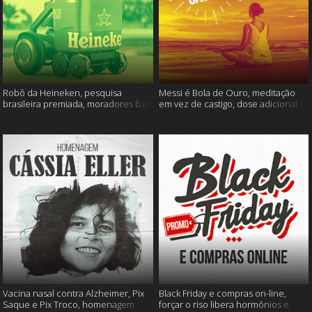
Robô da Heineken, pesquisa
Messi é Bola de Ouro, meditação
brasileira premiada, moradores ficam
em vez de castigo, dose adicional
sem água e muito mais
de vacina, e mais
Vacina nasal contra Alzheimer, Pix
Black Friday e compras on-line,
Saque e Pix Troco, homenagem
forçar o riso libera hormônios e