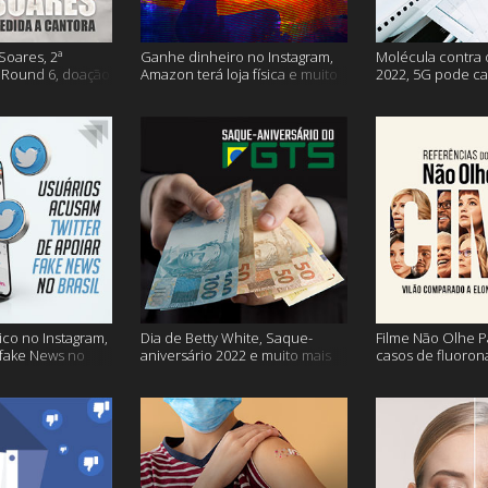
Soares, 2ª
Ganhe dinheiro no Instagram,
Molécula contra 
Round 6, doação
Amazon terá loja física e muito
2022, 5G pode ca
s vacinação e
mais!
problemas na avi
co no Instagram,
Dia de Betty White, Saque-
Filme Não Olhe P
 fake News no
aniversário 2022 e muito mais
casos de fluoron
proibidas e mais