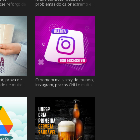
ose reforço da
problemas do calor extremo e
mais
muito mais
ar, prova de
O homem mais sexy do mundo,
videz e muito
Instagram, prazos CNH e muito
mais!