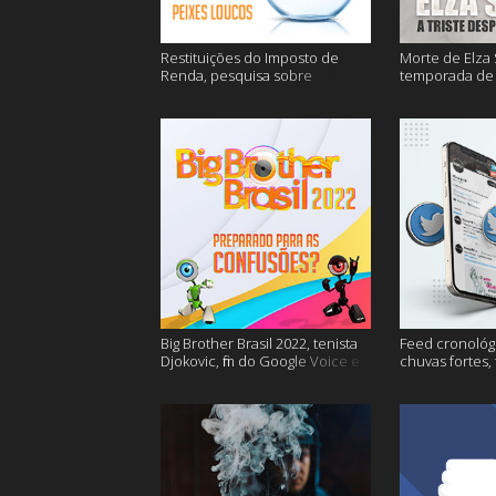
Restituições do Imposto de
Morte de Elza 
Renda, pesquisa sobre
temporada de 
entregas e muitos mais
de sangue apó
muito mais
Big Brother Brasil 2022, tenista
Feed cronológi
Djokovic, fim do Google Voice e
chuvas fortes,
mais
Twitter e mais