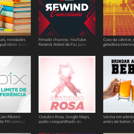
ais, novidades
Feriado chuvoso, YouTube
Cura da calvície, 
qual idade somos
Rewind, Nobel da Paz para
geladeira interes
 muito mais
jornalistas e mais
mais
aio Ribeiro
Outubro Rosa, Google Maps,
Vacina em adesiv
 de PIX começa
aúdio compartilhado do
antes de beber, 
ais
Clubhouse e muito mais
sem Google e ma