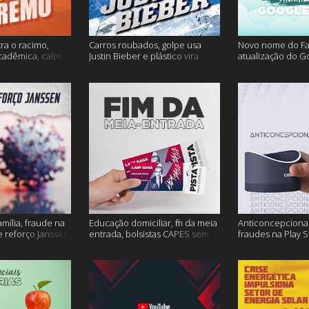
ra o racimo,
Carros roubados, golpe usa
Novo nome do F
cadêmica, calor
Justin Bieber e plástico vira
atualização do G
s
petróleo e muito mais
fertilidade mascu
mais
amília, fraude na
Educação domiciliar, fim da meia
Anticoncepcional
 reforço Janssen
entrada, bolsistas CAPES sem
fraudes na Play S
pagamento e muito mais!
ambiente em peri
mais!