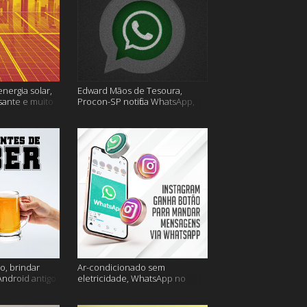
energia solar,
Edward Mãos de Tesoura,
sante e muito
Procon-SP notifica WhatsApp,
Uber Flash Moto e mais
o, brindar
Ar-condicionado sem
Android antigo
eletricidade, WhatsApp no
is
Instagram, horário de verão e
muito mais