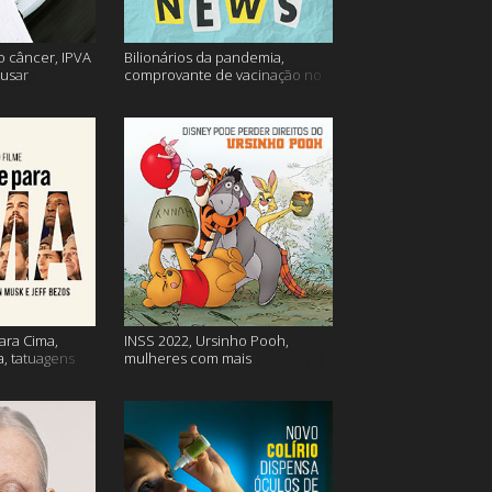
o câncer, IPVA
Bilionários da pandemia,
usar
comprovante de vacinação no
ação e mais!
Detran, atualização do Twitter e
mais
ara Cima,
INSS 2022, Ursinho Pooh,
a, tatuagens
mulheres com mais
autocompaixão e mais