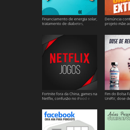
Financiamento de energia solar,
Denúncia cont
tratamento de diabetes,
projeto mãe a
Alzheimer e muito mais.
extremo e mai
Fortnite fora da China, games na
Fim do Bolsa F
Netflix, confusão no iFood e
UniRV, dose de
muito mais
e muito mais!