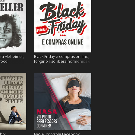
tra Alzheimer,
Black Friday e compras on-line,
roco,
forçar o riso libera hormônios e
 Eller e mais
muito mais
ho;
NASA, controle Facebook,