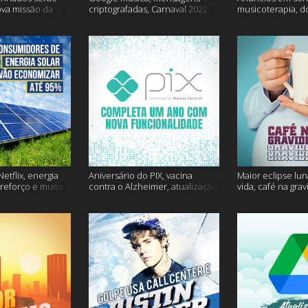
ova missão da
criptografadas, Carnaval 2022
musicoterapia, d
mais
Janssen e muito 
etflix, energia
Aniversário do PIX, vacina
Maior eclipse lun
 reforço e muito
contra o Alzheimer, atualização
vida, café na gra
do Snapchat e muito mais
mais!