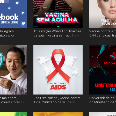
Telegram,
Atualização WhatsApp, ligações
Vacina contra en
ito a pior
de spam, vacina sem agulha e
CNH vencidas, tr
o e mais
muito mais
gagueira e mais
a mais cara,
Reajuste salarial, vacina contra
Universidade de O
, chuvas fortes e
Aids, ministério da saúde e
do Ministério da
muito mais
Conecte SUS fora