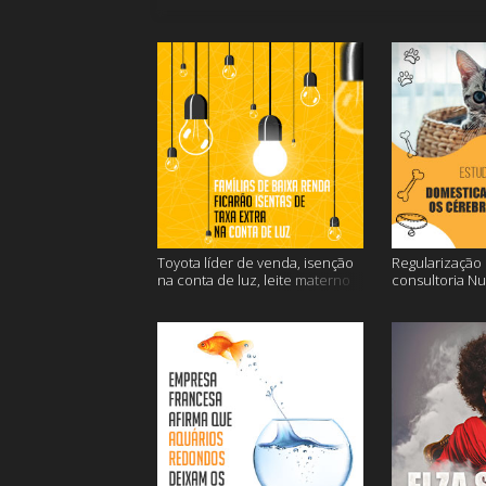
Toyota líder de venda, isenção
Regularização d
na conta de luz, leite materno
consultoria N
contra o câncer e mais
dos gatos e ma