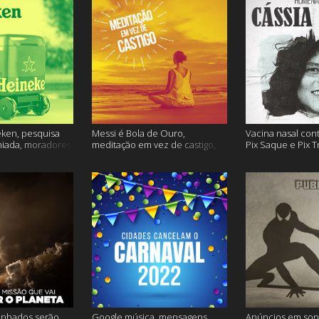
ken, pesquisa
Messi é Bola de Ouro,
Vacina nasal con
miada, moradores
meditação em vez de castigo,
Pix Saque e Pix T
 e muito mais
dose adicional de vacina, e
homenagem Cássia
mais
inhados serão
Google música, mensagens
Anúncios em son