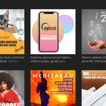
o título eleitoral,
Sistema operacional indiano,
Abono salarial 20
ubank, cérebro
volta as aulas, ajuda para
para HIV, Window
is
dessalgar a carne e muito mais
e mais