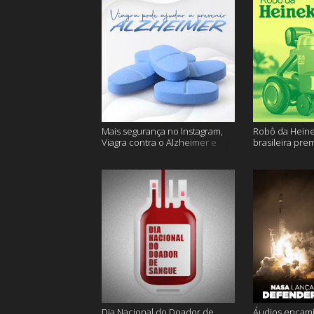
Mais segurança no Instagram,
Robô da Heine
Viagra contra o Alzheimer e
brasileira pre
muito mais
ficam sem água
Dia Nacional do Doador de
Áudios encam