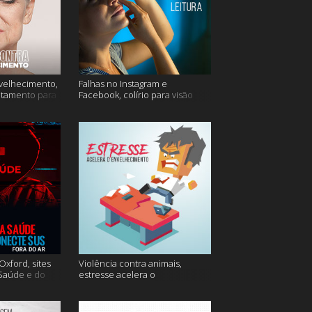
velhecimento,
Falhas no Instagram e
atamento para
Facebook, colírio para visão
turva e mais
xford, sites
Violência contra animais,
 Saúde e do
estresse acelera o
 do ar e mais
envelhecimento, Instagram e
muito mais