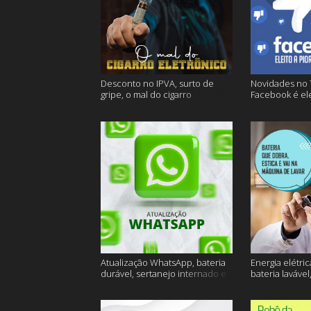
Desconto no IPVA, surto de
Novidades no 
gripe, o mal do cigarro
Facebook é ele
eletrônico e muito mais
empresa do an
Atualização WhatsApp, bateria
Energia elétric
durável, sertanejo internado e
bateria lavável
muito mais
muito mais