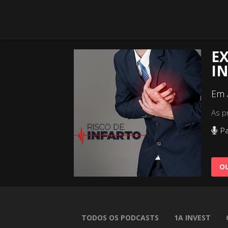
EX
IN
Em 
As p
Pa
OU
TODOS OS PODCASTS
1A INVEST