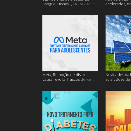
Sangue, Disney+, ENEM 2021 e
acelerados, n
muito mais
Nasa e muito 
Meta, Remoção de dislikes
Novidades da N
causa revolta, frascos de varíola
solar, dose de
e muito mais
mais