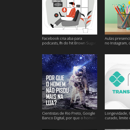
Facebook cria aba para
Aulas presenci
podcasts, fim do hit Brown Sugar,
no Instagram, 
cidades mais seguras e muito
mais felizes e
mais!
Cientistas de Rio Preto, Google
Longevidade, C
Banco Digital, por que o homem
curado, limite
não foi mais a lua e muito mais
hoje e muito m