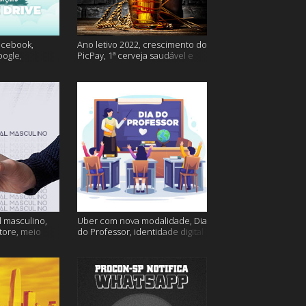
acebook,
Ano letivo 2022, crescimento do
oogle,
PicPay, 1ª cerveja saudável e
lina e muito
muito mais
 masculino,
Uber com nova modalidade, Dia
tore, meio
do Professor, identidade digital
go e muito
e muito mais!