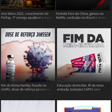
Ano letivo 2022, crescimento do
Fortnite fora da China, games na
PicPay, 1ª cerveja saudável e muito
Netflix, confusão no iFood e muito
mais
mais
Fim do Bolsa Família, fraude na
Educação domiciliar, fim da meia
UniRV, dose de reforço Janssen e
entrada, bolsistas CAPES sem
muito mais!
pagamento e muito mais!