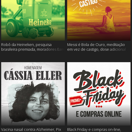
Robô da Heineken, pesquisa
Messi é Bola de Ouro, meditação
brasileira premiada, moradores ficam
em vez de castigo, dose adicional
sem água e muito mais
de vacina, e mais
Vacina nasal contra Alzheimer, Pix
Black Friday e compras on-line,