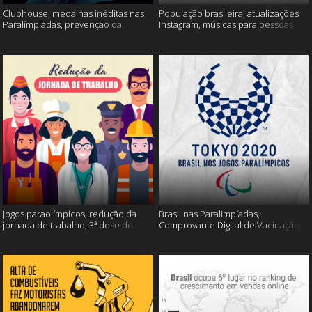
Clubhouse, medalhas inéditas nas
População brasileira, atualizações
Paralímpiadas, prevenção da
Instagram, músicas para pessoas
esclerose múltipla e muito mais
inteligentes e muito mais!
Jogos paraolímpicos, redução da
Brasil nas Paralimpíadas,
jornada de trabalho, 3ª dose de
Comprovante Digital de Vacinação,
vacina e muito mais!
WhatsApp e muito mais!