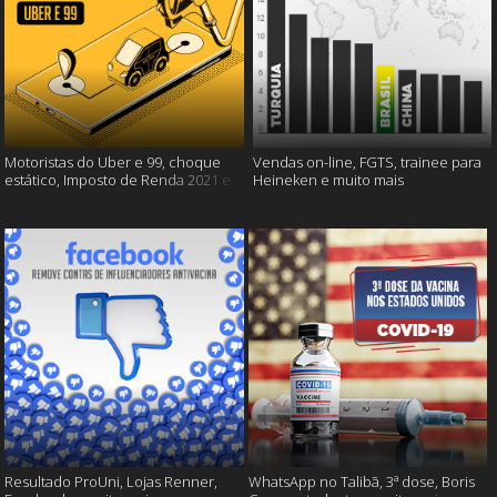
Motoristas do Uber e 99, choque
Vendas on-line, FGTS, trainee para
estático, Imposto de Renda 2021 e
Heineken e muito mais
muito mais!
Resultado ProUni, Lojas Renner,
WhatsApp no Talibã, 3ª dose, Boris