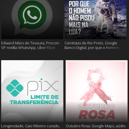
Edward Mãos de Tesoura, Procon-
Cientistas de Rio Preto, Google
SP notifica WhatsApp, Uber Flash
Banco Digital, por que o homem
Moto e mais
não foi mais a lua e muito mais
Longevidade, Caio Ribeiro curado,
Outubro Rosa, Google Maps, aúdio