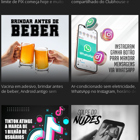
limite de PIX começa hoje e muito
compartilhado do Clubhouse e
mais
muito mais
Vacina em adesivo, brindar antes
Ar-condicionado sem eletricidade,
de beber, Android antigo sem
WhatsApp no Instagram, horário de
Google e mais
verão e muito mais