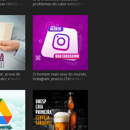
ose reforço da
problemas do calor extremo e
mais
muito mais
ar, prova de
O homem mais sexy do mundo,
videz e muito
Instagram, prazos CNH e muito
mais!