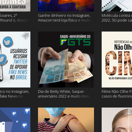
Soares, 2ª
Ganhe dinheiro no Instagram,
Molécula contra 
Round 6, doação
Amazon terá loja física e muito
2022, 5G pode ca
s vacinação e
mais!
problemas na avi
co no Instagram,
Dia de Betty White, Saque-
Filme Não Olhe P
 fake News no
aniversário 2022 e muito mais
casos de fluoron
proibidas e mais