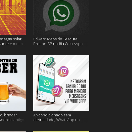
energia solar,
Edward Mãos de Tesoura,
sante e muito
Procon-SP notifica WhatsApp,
Uber Flash Moto e mais
o, brindar
Ar-condicionado sem
Android antigo
eletricidade, WhatsApp no
is
Instagram, horário de verão e
muito mais