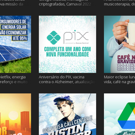
ova missão da
criptografadas, Carnaval 2022
musicoterapia, d
mais
Janssen e muito 
etflix, energia
Aniversário do PIX, vacina
Maior eclipse lun
 reforço e muito
contra o Alzheimer, atualização
vida, café na gra
do Snapchat e muito mais
mais!