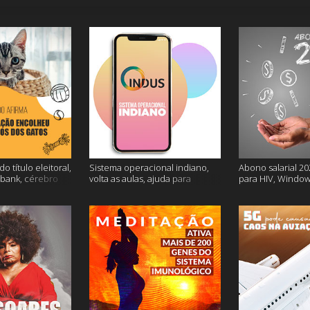
o título eleitoral,
Sistema operacional indiano,
Abono salarial 20
ubank, cérebro
volta as aulas, ajuda para
para HIV, Window
is
dessalgar a carne e muito mais
e mais