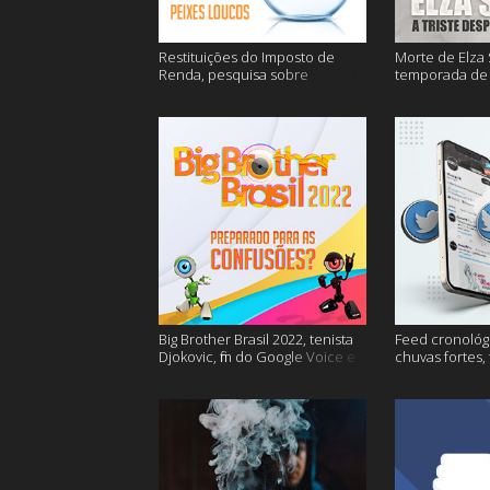
Restituições do Imposto de
Morte de Elza 
Renda, pesquisa sobre
temporada de 
entregas e muitos mais
de sangue apó
muito mais
Big Brother Brasil 2022, tenista
Feed cronológi
Djokovic, fim do Google Voice e
chuvas fortes,
mais
Twitter e mais