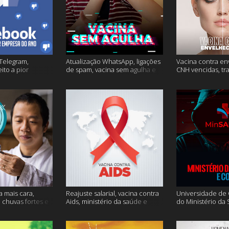
Telegram,
Atualização WhatsApp, ligações
Vacina contra en
ito a pior
de spam, vacina sem agulha e
CNH vencidas, tr
o e mais
muito mais
gagueira e mais
a mais cara,
Reajuste salarial, vacina contra
Universidade de O
, chuvas fortes e
Aids, ministério da saúde e
do Ministério da
muito mais
Conecte SUS fora