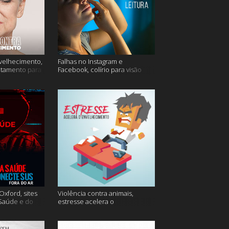
velhecimento,
Falhas no Instagram e
atamento para
Facebook, colírio para visão
turva e mais
xford, sites
Violência contra animais,
 Saúde e do
estresse acelera o
 do ar e mais
envelhecimento, Instagram e
muito mais