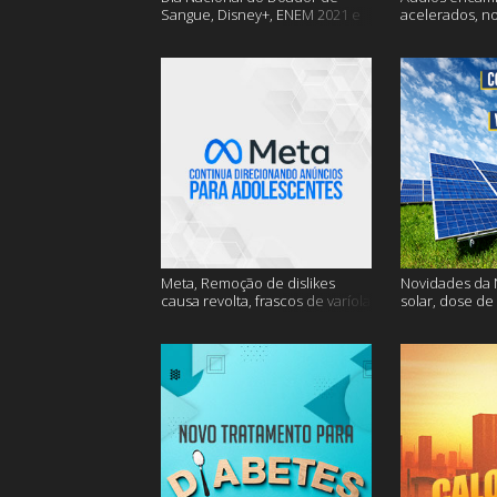
Sangue, Disney+, ENEM 2021 e
acelerados, n
muito mais
Nasa e muito 
Meta, Remoção de dislikes
Novidades da N
causa revolta, frascos de varíola
solar, dose de
e muito mais
mais