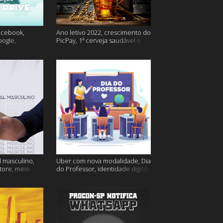
acebook,
Ano letivo 2022, crescimento do
oogle,
PicPay, 1ª cerveja saudável e
lina e muito
muito mais
 masculino,
Uber com nova modalidade, Dia
tore, meio
do Professor, identidade digital
go e muito
e muito mais!