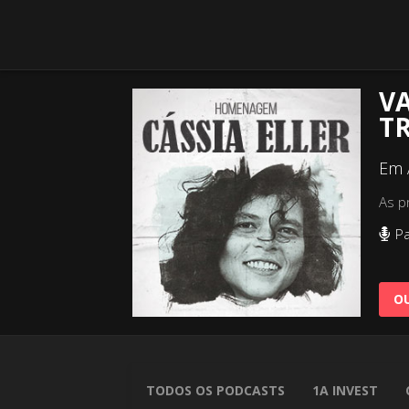
VA
T
Em 
As p
Pa
OU
TODOS OS PODCASTS
1A INVEST