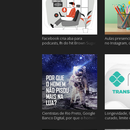
Facebook cria aba para
Aulas presenci
podcasts, fim do hit Brown Sugar,
no Instagram, 
cidades mais seguras e muito
mais felizes e
mais!
Cientistas de Rio Preto, Google
Longevidade, C
Banco Digital, por que o homem
curado, limite
não foi mais a lua e muito mais
hoje e muito m