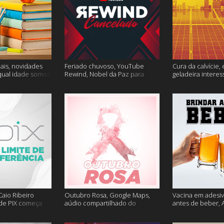
ais, novidades
Feriado chuvoso, YouTube
Cura da calvície, 
qual idade somos
Rewind, Nobel da Paz para
geladeira interes
 muito mais
jornalistas e mais
mais
aio Ribeiro
Outubro Rosa, Google Maps,
Vacina em adesiv
 de PIX começa
aúdio compartilhado do
antes de beber, 
ais
Clubhouse e muito mais
sem Google e ma