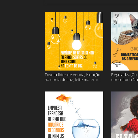
Toyota líder de venda, isenção
Regularização d
na conta de luz, leite materno
consultoria N
contra o câncer e mais
dos gatos e ma