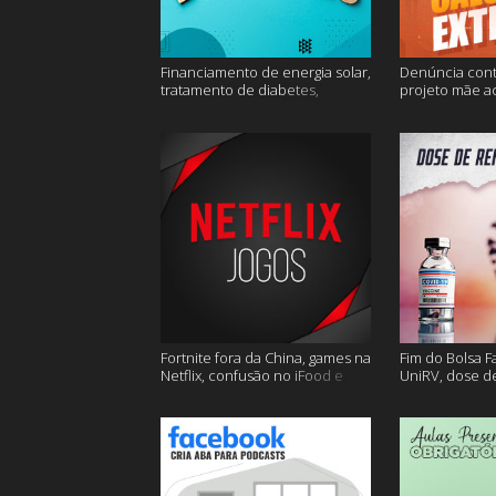
Financiamento de energia solar,
Denúncia cont
tratamento de diabetes,
projeto mãe a
Alzheimer e muito mais.
extremo e mai
Fortnite fora da China, games na
Fim do Bolsa F
Netflix, confusão no iFood e
UniRV, dose de
muito mais
e muito mais!