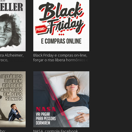
tra Alzheimer,
Black Friday e compras on-line,
roco,
forçar o riso libera hormônios e
 Eller e mais
muito mais
ho;
NASA, controle Facebook,