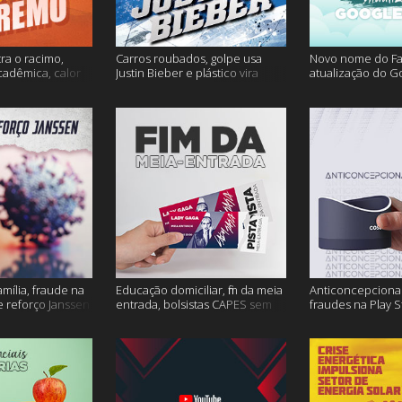
ra o racimo,
Carros roubados, golpe usa
Novo nome do F
cadêmica, calor
Justin Bieber e plástico vira
atualização do G
s
petróleo e muito mais
fertilidade mascu
mais
amília, fraude na
Educação domiciliar, fim da meia
Anticoncepcional
 reforço Janssen
entrada, bolsistas CAPES sem
fraudes na Play S
pagamento e muito mais!
ambiente em peri
mais!