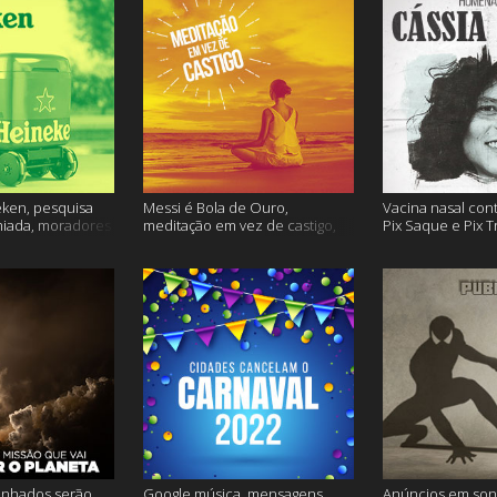
ken, pesquisa
Messi é Bola de Ouro,
Vacina nasal con
miada, moradores
meditação em vez de castigo,
Pix Saque e Pix T
 e muito mais
dose adicional de vacina, e
homenagem Cássia
mais
inhados serão
Google música, mensagens
Anúncios em son