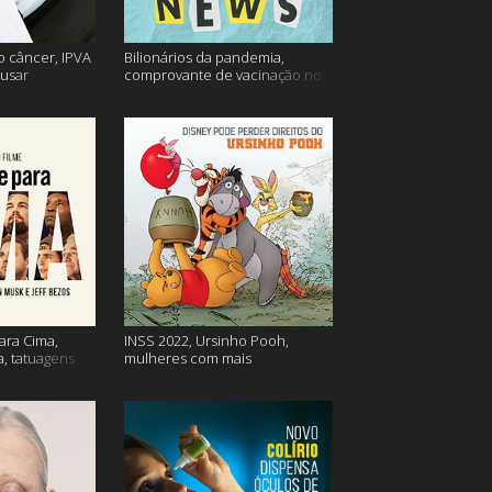
o câncer, IPVA
Bilionários da pandemia,
usar
comprovante de vacinação no
ação e mais!
Detran, atualização do Twitter e
mais
ara Cima,
INSS 2022, Ursinho Pooh,
a, tatuagens
mulheres com mais
autocompaixão e mais