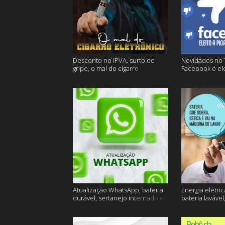
Desconto no IPVA, surto de
Novidades no 
gripe, o mal do cigarro
Facebook é ele
eletrônico e muito mais
empresa do an
Atualização WhatsApp, bateria
Energia elétric
durável, sertanejo internado e
bateria lavável
muito mais
muito mais