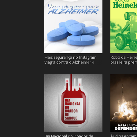
Mais segurança no Instagram,
Robô da Heine
Viagra contra o Alzheimer e
brasileira pre
muito mais
ficam sem água
Dia Nacional do Doador de
Áudios encam