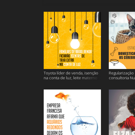
Toyota líder de venda, isenção
Regularização d
na conta de luz, leite materno
consultoria N
contra o câncer e mais
dos gatos e ma