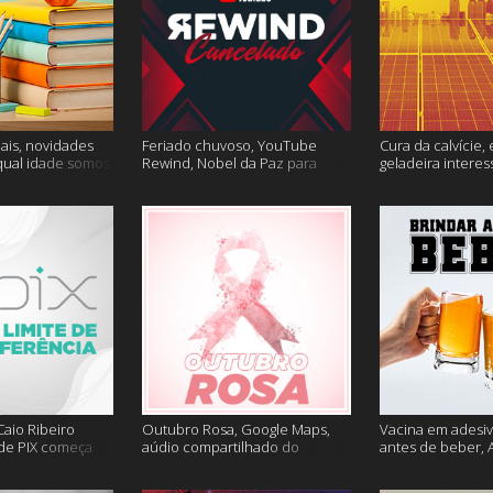
ais, novidades
Feriado chuvoso, YouTube
Cura da calvície, 
qual idade somos
Rewind, Nobel da Paz para
geladeira interes
 muito mais
jornalistas e mais
mais
aio Ribeiro
Outubro Rosa, Google Maps,
Vacina em adesiv
 de PIX começa
aúdio compartilhado do
antes de beber, 
ais
Clubhouse e muito mais
sem Google e ma