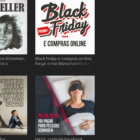
tra Alzheimer,
Black Friday e compras on-line,
roco,
forçar o riso libera hormônios e
 Eller e mais
muito mais
ho;
NASA, controle Facebook,