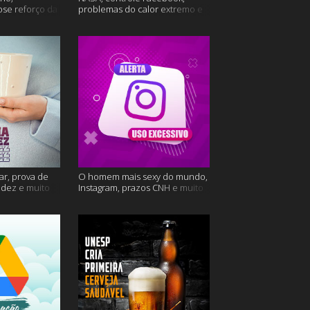
ose reforço da
problemas do calor extremo e
mais
muito mais
ar, prova de
O homem mais sexy do mundo,
videz e muito
Instagram, prazos CNH e muito
mais!