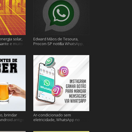
energia solar,
Edward Mãos de Tesoura,
sante e muito
Procon-SP notifica WhatsApp,
Uber Flash Moto e mais
o, brindar
Ar-condicionado sem
Android antigo
eletricidade, WhatsApp no
is
Instagram, horário de verão e
muito mais