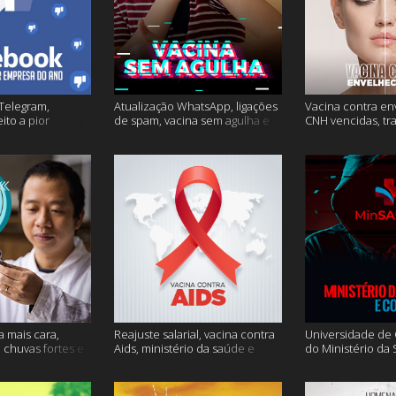
Telegram,
Atualização WhatsApp, ligações
Vacina contra en
ito a pior
de spam, vacina sem agulha e
CNH vencidas, tr
o e mais
muito mais
gagueira e mais
a mais cara,
Reajuste salarial, vacina contra
Universidade de O
, chuvas fortes e
Aids, ministério da saúde e
do Ministério da
muito mais
Conecte SUS fora