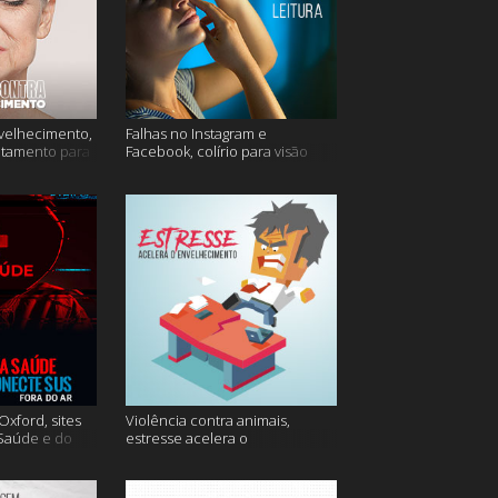
velhecimento,
Falhas no Instagram e
atamento para
Facebook, colírio para visão
turva e mais
xford, sites
Violência contra animais,
 Saúde e do
estresse acelera o
 do ar e mais
envelhecimento, Instagram e
muito mais