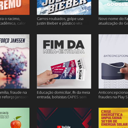
ra o racimo,
Carros roubados, golpe usa
Novo nome do F
cadêmica, calor
Justin Bieber e plástico vira
atualização do G
s
petróleo e muito mais
fertilidade mascu
mais
amília, fraude na
Educação domiciliar, fim da meia
Anticoncepcional
 reforço Janssen
entrada, bolsistas CAPES sem
fraudes na Play S
pagamento e muito mais!
ambiente em peri
mais!