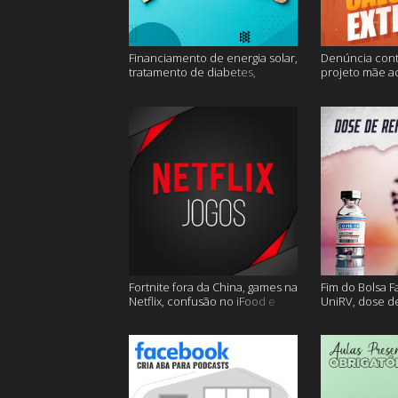
Financiamento de energia solar,
Denúncia cont
tratamento de diabetes,
projeto mãe a
Alzheimer e muito mais.
extremo e mai
Fortnite fora da China, games na
Fim do Bolsa F
Netflix, confusão no iFood e
UniRV, dose de
muito mais
e muito mais!