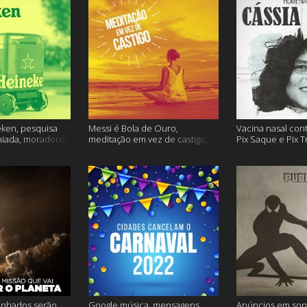
ken, pesquisa
Messi é Bola de Ouro,
Vacina nasal con
miada, moradores
meditação em vez de castigo,
Pix Saque e Pix T
 e muito mais
dose adicional de vacina, e
homenagem Cássia
mais
inhados serão
Google música, mensagens
Anúncios em son