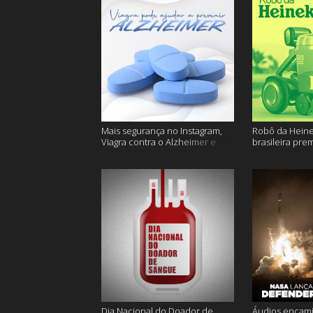
Mais segurança no Instagram,
Robô da Heine
Viagra contra o Alzheimer e
brasileira pre
muito mais
ficam sem água
Dia Nacional do Doador de
Áudios encam