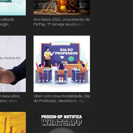
acebook,
Ano letivo 2022, crescimento do
oogle,
PicPay, 1ª cerveja saudável e
lina e muito
muito mais
 masculino,
Uber com nova modalidade, Dia
tore, meio
do Professor, identidade digital
go e muito
e muito mais!