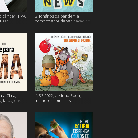
o câncer, IPVA
Bilionários da pandemia,
usar
comprovante de vacinação no
ação e mais!
Detran, atualização do Twitter e
mais
ara Cima,
INSS 2022, Ursinho Pooh,
a, tatuagens
mulheres com mais
autocompaixão e mais