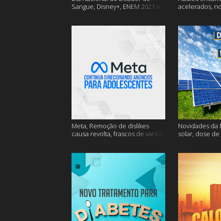
Sangue, Disney+, ENEM 2021 e
acelerados, n
muito mais
Nasa e muito 
Meta, Remoção de dislikes
Novidades da N
causa revolta, frascos de varíola
solar, dose de
e muito mais
mais