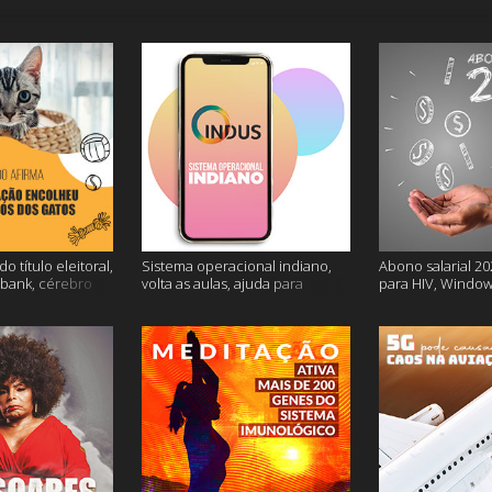
o título eleitoral,
Sistema operacional indiano,
Abono salarial 20
ubank, cérebro
volta as aulas, ajuda para
para HIV, Window
is
dessalgar a carne e muito mais
e mais