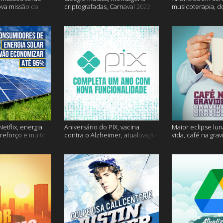
ova missão da
criptografadas, Carnaval 2022
musicoterapia, d
mais
Janssen e muito 
etflix, energia
Aniversário do PIX, vacina
Maior eclipse lun
 reforço e muito
contra o Alzheimer, atualização
vida, café na gra
do Snapchat e muito mais
mais!