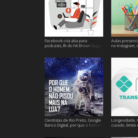
Facebook cria aba para
Aulas presenci
podcasts, fim do hit Brown Sugar,
no Instagram, 
cidades mais seguras e muito
mais felizes e
mais!
Cientistas de Rio Preto, Google
Longevidade, C
Banco Digital, por que o homem
curado, limite
não foi mais a lua e muito mais
hoje e muito m