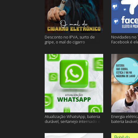
Desconto no IPVA, surto de
Novidades no 
gripe, o mal do cigarro
Facebook é ele
eletrônico e muito mais
empresa do an
Atualização WhatsApp, bateria
Energia elétric
durável, sertanejo internado e
bateria lavável
muito mais
muito mais