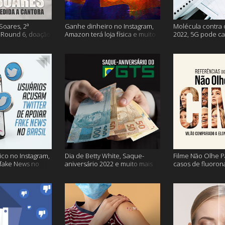
Soares, 2ª
Ganhe dinheiro no Instagram,
Molécula contra 
Round 6, doação
Amazon terá loja física e muito
2022, 5G pode ca
s vacinação e
mais!
problemas na avi
co no Instagram,
Dia de Betty White, Saque-
Filme Não Olhe P
 fake News no
aniversário 2022 e muito mais
casos de fluoron
proibidas e mais