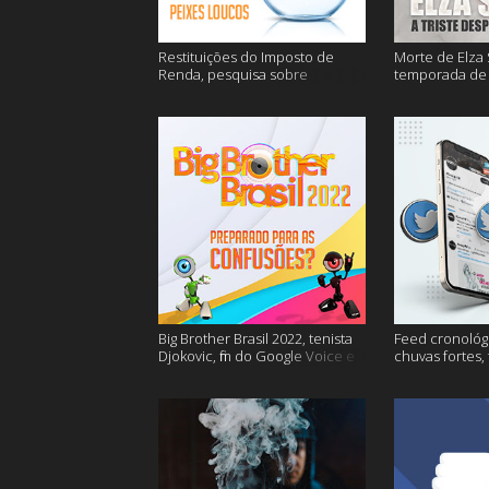
Restituições do Imposto de
Morte de Elza 
Renda, pesquisa sobre
temporada de 
entregas e muitos mais
de sangue apó
muito mais
Big Brother Brasil 2022, tenista
Feed cronológi
Djokovic, fim do Google Voice e
chuvas fortes,
mais
Twitter e mais