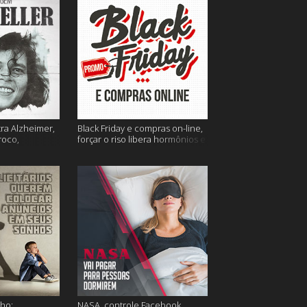
tra Alzheimer,
Black Friday e compras on-line,
roco,
forçar o riso libera hormônios e
 Eller e mais
muito mais
ho;
NASA, controle Facebook,