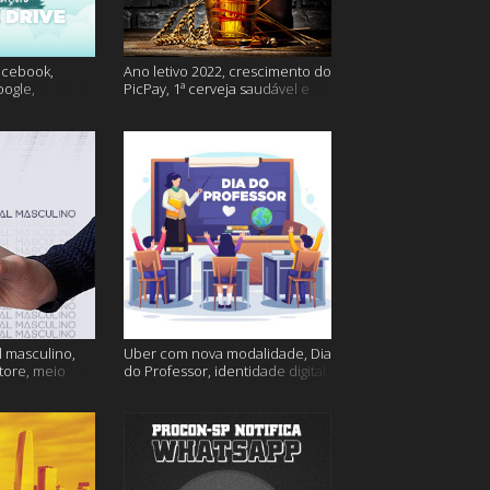
acebook,
Ano letivo 2022, crescimento do
oogle,
PicPay, 1ª cerveja saudável e
lina e muito
muito mais
 masculino,
Uber com nova modalidade, Dia
tore, meio
do Professor, identidade digital
go e muito
e muito mais!