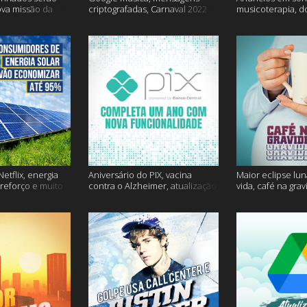
ova missão da
criptografadas, Carnaval 2022
musicoterapia, d
mais
Janssen e muito 
etflix, energia
Aniversário do PIX, vacina
Maior eclipse lun
 reforço e muito
contra o Alzheimer, atualização
vida, café na gra
do Snapchat e muito mais
mais!