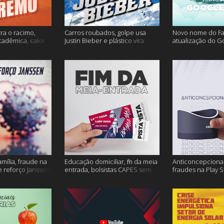
ra o racimo,
Carros roubados, golpe usa
Novo nome do F
cadêmica, calor
Justin Bieber e plástico vira
atualização do G
s
petróleo e muito mais
fertilidade mascu
mais
amília, fraude na
Educação domiciliar, fim da meia
Anticoncepcional
 reforço Janssen
entrada, bolsistas CAPES sem
fraudes na Play S
pagamento e muito mais!
ambiente em peri
mais!