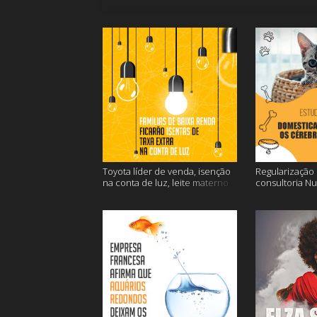
Toyota líder de venda, isenção
Regularização d
na conta de luz, leite materno
consultoria N
contra o câncer e mais
dos gatos e ma