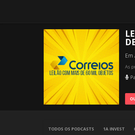
LE
DE
Em 
As p
Pa
OU
TODOS OS PODCASTS
1A INVEST