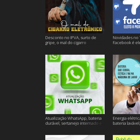
Desconto no IPVA, surto de
Novidades no 
gripe, o mal do cigarro
Facebook é ele
eletrônico e muito mais
empresa do an
Atualização WhatsApp, bateria
Energia elétric
durável, sertanejo internado e
bateria lavável
muito mais
muito mais