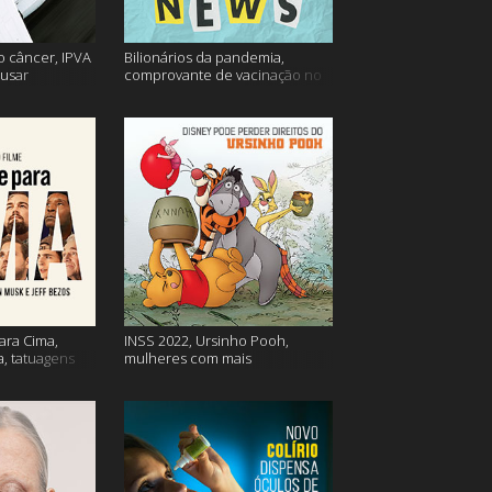
o câncer, IPVA
Bilionários da pandemia,
usar
comprovante de vacinação no
ação e mais!
Detran, atualização do Twitter e
mais
ara Cima,
INSS 2022, Ursinho Pooh,
a, tatuagens
mulheres com mais
autocompaixão e mais