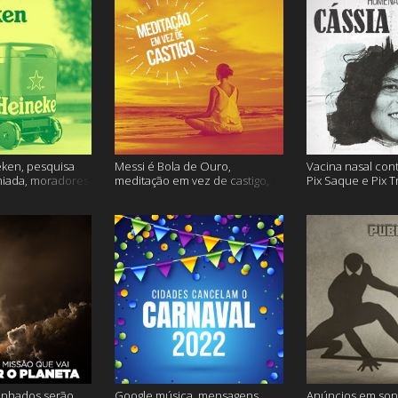
ken, pesquisa
Messi é Bola de Ouro,
Vacina nasal con
miada, moradores
meditação em vez de castigo,
Pix Saque e Pix T
 e muito mais
dose adicional de vacina, e
homenagem Cássia
mais
inhados serão
Google música, mensagens
Anúncios em son