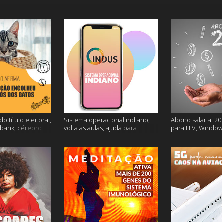
o título eleitoral,
Sistema operacional indiano,
Abono salarial 20
ubank, cérebro
volta as aulas, ajuda para
para HIV, Window
is
dessalgar a carne e muito mais
e mais