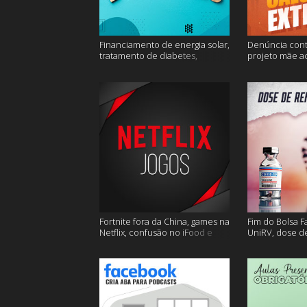
Financiamento de energia solar,
Denúncia cont
tratamento de diabetes,
projeto mãe a
Alzheimer e muito mais.
extremo e mai
Fortnite fora da China, games na
Fim do Bolsa F
Netflix, confusão no iFood e
UniRV, dose de
muito mais
e muito mais!