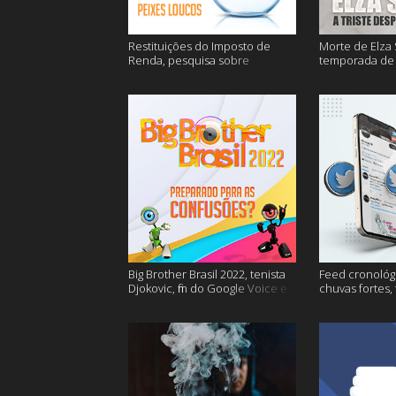
Restituições do Imposto de
Morte de Elza 
Renda, pesquisa sobre
temporada de 
entregas e muitos mais
de sangue apó
muito mais
Big Brother Brasil 2022, tenista
Feed cronológi
Djokovic, fim do Google Voice e
chuvas fortes,
mais
Twitter e mais