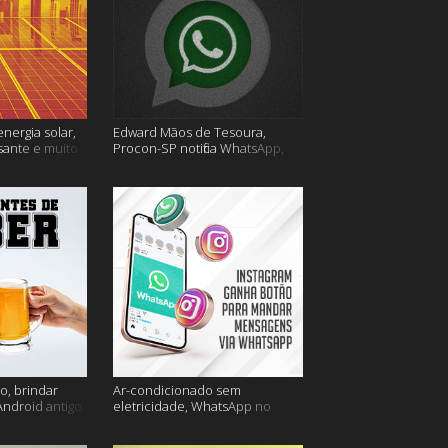
energia solar,
Edward Mãos de Tesoura,
sante e muito
Procon-SP notifica WhatsApp,
Uber Flash Moto e mais
o, brindar
Ar-condicionado sem
Android antigo
eletricidade, WhatsApp no
is
Instagram, horário de verão e
muito mais