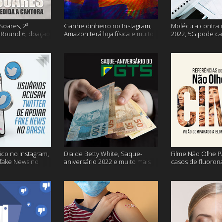
Soares, 2ª
Ganhe dinheiro no Instagram,
Molécula contra 
Round 6, doação
Amazon terá loja física e muito
2022, 5G pode ca
s vacinação e
mais!
problemas na avi
co no Instagram,
Dia de Betty White, Saque-
Filme Não Olhe P
 fake News no
aniversário 2022 e muito mais
casos de fluoron
proibidas e mais