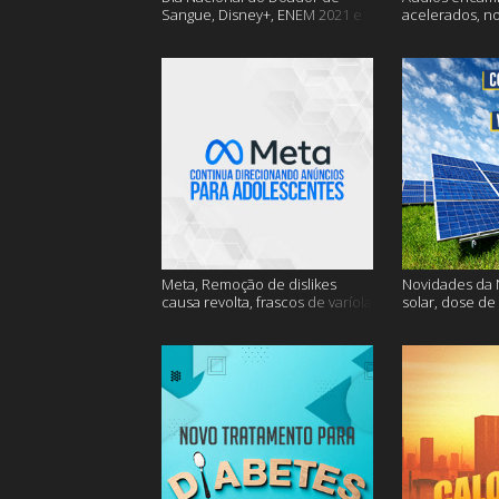
Sangue, Disney+, ENEM 2021 e
acelerados, n
muito mais
Nasa e muito 
Meta, Remoção de dislikes
Novidades da N
causa revolta, frascos de varíola
solar, dose de
e muito mais
mais