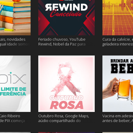
ais, novidades
Feriado chuvoso, YouTube
Cura da calvície, 
qual idade somos
Rewind, Nobel da Paz para
geladeira interes
 muito mais
jornalistas e mais
mais
aio Ribeiro
Outubro Rosa, Google Maps,
Vacina em adesiv
 de PIX começa
aúdio compartilhado do
antes de beber, 
ais
Clubhouse e muito mais
sem Google e ma