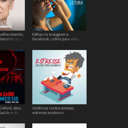
velhecimento,
Falhas no Instagram e
atamento para
Facebook, colírio para visão
turva e mais
xford, sites
Violência contra animais,
 Saúde e do
estresse acelera o
 do ar e mais
envelhecimento, Instagram e
muito mais