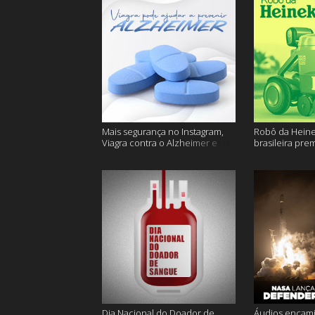
Mais segurança no Instagram,
Robô da Heine
Viagra contra o Alzheimer e
brasileira pre
muito mais
ficam sem água
Dia Nacional do Doador de
Áudios encam