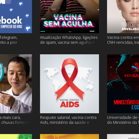
Telegram,
Atualização WhatsApp, ligações
Vacina contra en
ito a pior
de spam, vacina sem agulha e
CNH vencidas, tr
o e mais
muito mais
gagueira e mais
a mais cara,
Reajuste salarial, vacina contra
Universidade de O
, chuvas fortes e
Aids, ministério da saúde e
do Ministério da
muito mais
Conecte SUS fora