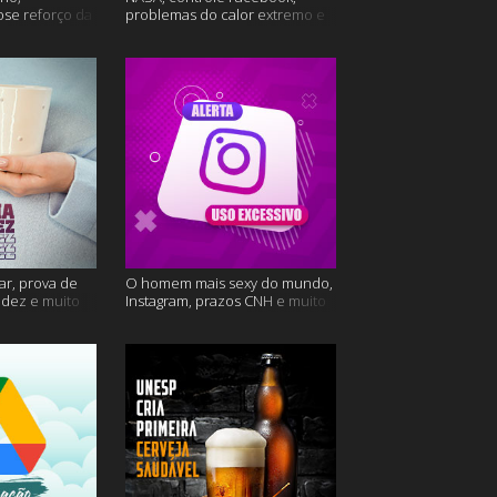
ose reforço da
problemas do calor extremo e
mais
muito mais
ar, prova de
O homem mais sexy do mundo,
videz e muito
Instagram, prazos CNH e muito
mais!