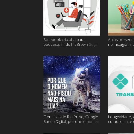
Facebook cria aba para
Aulas presenci
podcasts, fim do hit Brown Sugar,
no Instagram, 
cidades mais seguras e muito
mais felizes e
mais!
Cientistas de Rio Preto, Google
Longevidade, C
Banco Digital, por que o homem
curado, limite
não foi mais a lua e muito mais
hoje e muito m