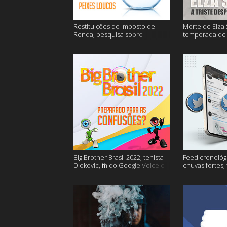
Restituições do Imposto de
Morte de Elza 
Renda, pesquisa sobre
temporada de 
entregas e muitos mais
de sangue apó
muito mais
Big Brother Brasil 2022, tenista
Feed cronológi
Djokovic, fim do Google Voice e
chuvas fortes,
mais
Twitter e mais