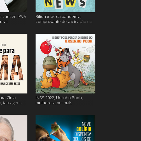
o câncer, IPVA
Bilionários da pandemia,
usar
comprovante de vacinação no
ação e mais!
Detran, atualização do Twitter e
mais
ara Cima,
INSS 2022, Ursinho Pooh,
a, tatuagens
mulheres com mais
autocompaixão e mais