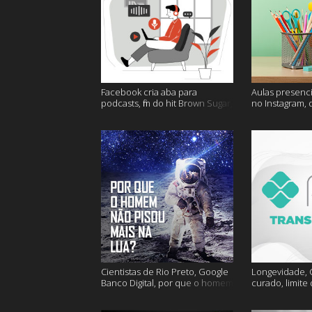
Facebook cria aba para
Aulas presenci
podcasts, fim do hit Brown Sugar,
no Instagram, 
cidades mais seguras e muito
mais felizes e
mais!
Cientistas de Rio Preto, Google
Longevidade, C
Banco Digital, por que o homem
curado, limite
não foi mais a lua e muito mais
hoje e muito m