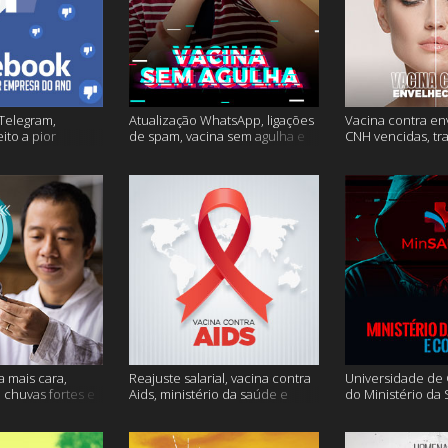
Telegram,
Atualização WhatsApp, ligações
Vacina contra en
ito a pior
de spam, vacina sem agulha e
CNH vencidas, tr
o e mais
muito mais
gagueira e mais
a mais cara,
Reajuste salarial, vacina contra
Universidade de O
, chuvas fortes e
Aids, ministério da saúde e
do Ministério da
muito mais
Conecte SUS fora