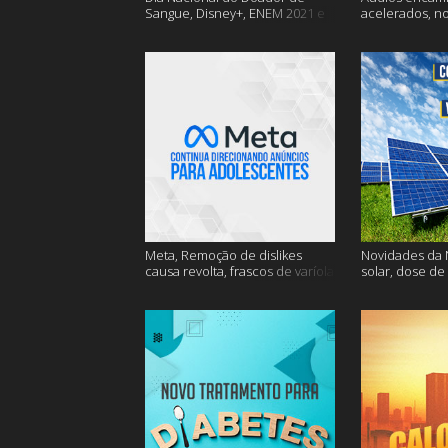
Sangue, Disney+, ENEM 2021 e
acelerados, n
muito mais
Nasa e muito 
Meta, Remoção de dislikes
Novidades da N
causa revolta, frascos de varíola
solar, dose de
e muito mais
mais