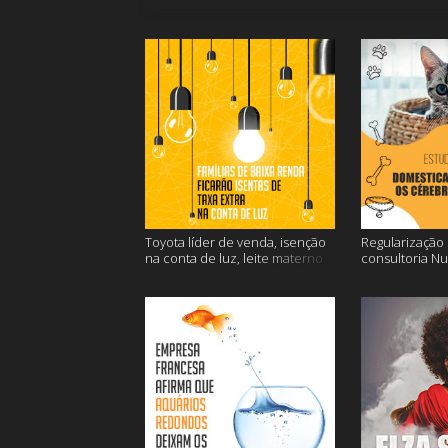
Toyota líder de venda, isenção
Regularização d
na conta de luz, leite materno
consultoria N
contra o câncer e mais
dos gatos e ma