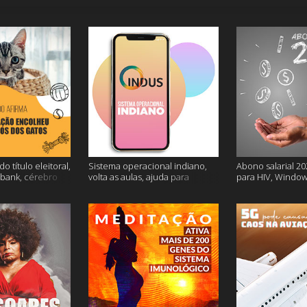
o título eleitoral,
Sistema operacional indiano,
Abono salarial 20
ubank, cérebro
volta as aulas, ajuda para
para HIV, Window
is
dessalgar a carne e muito mais
e mais