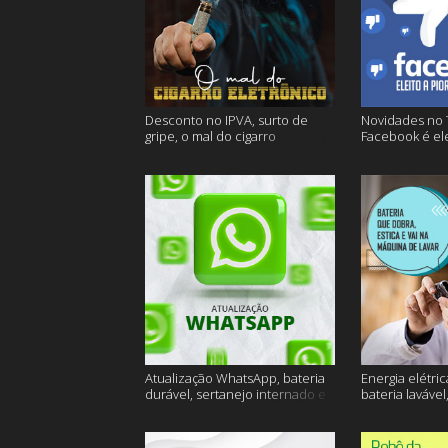
Desconto no IPVA, surto de
Novidades no 
gripe, o mal do cigarro
Facebook é ele
eletrônico e muito mais
empresa do an
Atualização WhatsApp, bateria
Energia elétric
durável, sertanejo internado e
bateria lavável
muito mais
muito mais