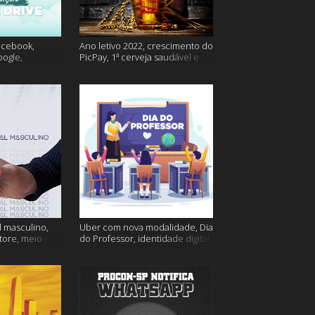
acebook,
Ano letivo 2022, crescimento do
oogle,
PicPay, 1ª cerveja saudável e
lina e muito
muito mais
 masculino,
Uber com nova modalidade, Dia
tore, meio
do Professor, identidade digital
go e muito
e muito mais!