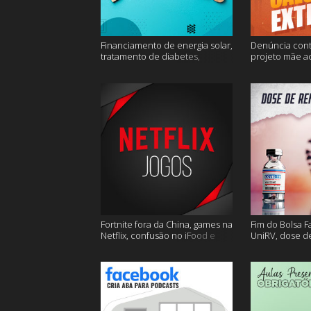
Financiamento de energia solar,
Denúncia cont
tratamento de diabetes,
projeto mãe a
Alzheimer e muito mais.
extremo e mai
Fortnite fora da China, games na
Fim do Bolsa F
Netflix, confusão no iFood e
UniRV, dose de
muito mais
e muito mais!