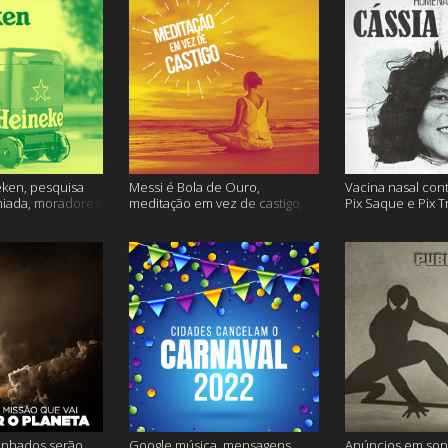
ken, pesquisa
Messi é Bola de Ouro,
Vacina nasal con
miada, moradores
meditação em vez de castigo,
Pix Saque e Pix T
 e muito mais
dose adicional de vacina, e
homenagem Cássia
mais
inhados serão
Google música, mensagens
Anúncios em son