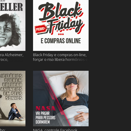
tra Alzheimer,
Black Friday e compras on-line,
roco,
forçar o riso libera hormônios e
 Eller e mais
muito mais
ho;
NASA, controle Facebook,