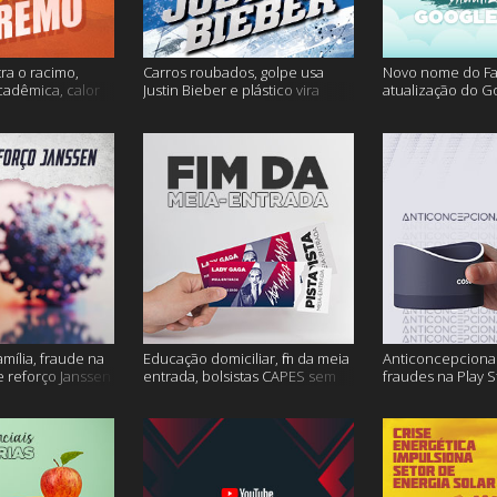
ra o racimo,
Carros roubados, golpe usa
Novo nome do F
cadêmica, calor
Justin Bieber e plástico vira
atualização do G
s
petróleo e muito mais
fertilidade mascu
mais
amília, fraude na
Educação domiciliar, fim da meia
Anticoncepcional
 reforço Janssen
entrada, bolsistas CAPES sem
fraudes na Play S
pagamento e muito mais!
ambiente em peri
mais!