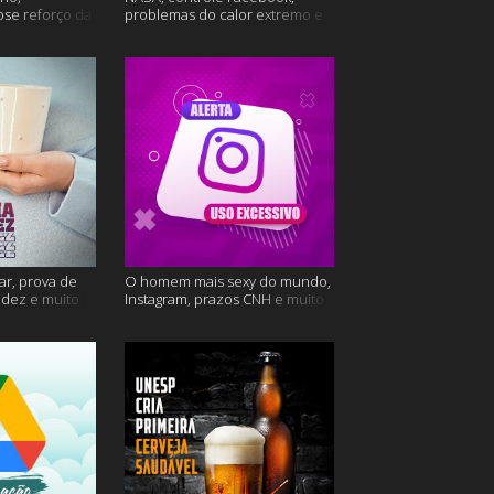
ose reforço da
problemas do calor extremo e
mais
muito mais
ar, prova de
O homem mais sexy do mundo,
videz e muito
Instagram, prazos CNH e muito
mais!