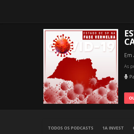
ES
CA
Em 
As p
Pa
OU
TODOS OS PODCASTS
1A INVEST