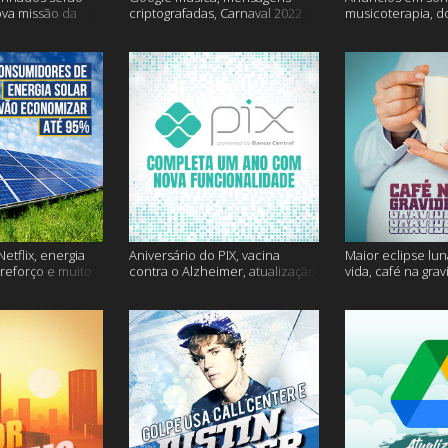
ova missão da
criptografadas, Carnaval 2022
musicoterapia, d
mais
Janssen e muito 
etflix, energia
Aniversário do PIX, vacina
Maior eclipse lun
 reforço e muito
contra o Alzheimer, atualização
vida, café na gra
do Snapchat e muito mais
mais!