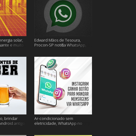
energia solar,
Edward Mãos de Tesoura,
sante e muito
Procon-SP notifica WhatsApp,
Uber Flash Moto e mais
o, brindar
Ar-condicionado sem
Android antigo
eletricidade, WhatsApp no
is
Instagram, horário de verão e
muito mais