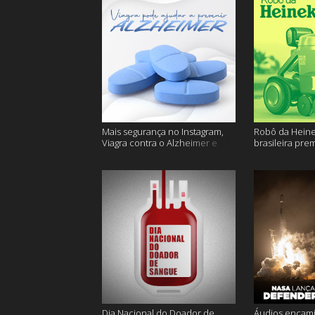
Mais segurança no Instagram,
Robô da Heine
Viagra contra o Alzheimer e
brasileira pre
muito mais
ficam sem água
Dia Nacional do Doador de
Áudios encam