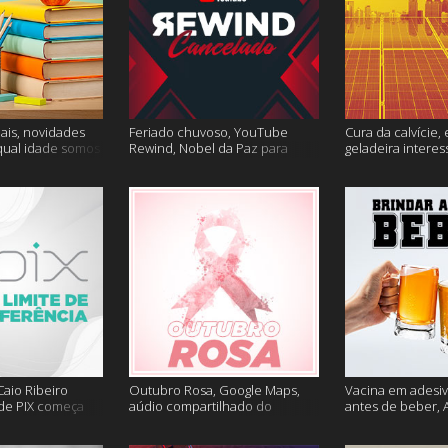
ais, novidades
Feriado chuvoso, YouTube
Cura da calvície, 
qual idade somos
Rewind, Nobel da Paz para
geladeira interes
 muito mais
jornalistas e mais
mais
aio Ribeiro
Outubro Rosa, Google Maps,
Vacina em adesiv
 de PIX começa
aúdio compartilhado do
antes de beber, 
ais
Clubhouse e muito mais
sem Google e ma