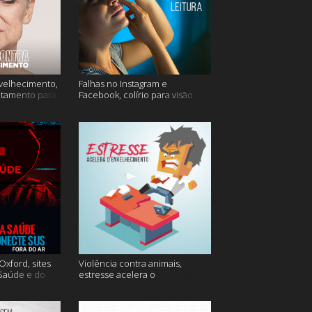
velhecimento,
Falhas no Instagram e
atamento para
Facebook, colírio para visão
turva e mais
xford, sites
Violência contra animais,
 Saúde e do
estresse acelera o
 do ar e mais
envelhecimento, Instagram e
muito mais