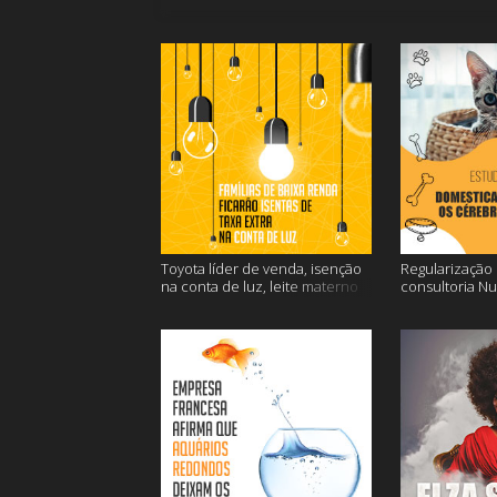
Toyota líder de venda, isenção
Regularização d
na conta de luz, leite materno
consultoria N
contra o câncer e mais
dos gatos e ma