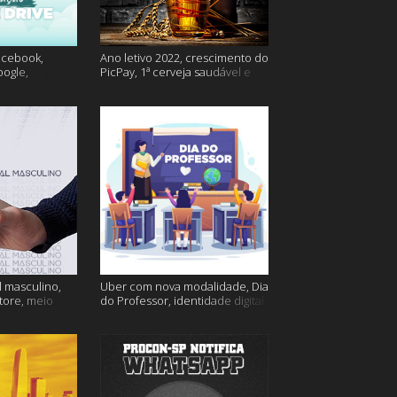
acebook,
Ano letivo 2022, crescimento do
oogle,
PicPay, 1ª cerveja saudável e
lina e muito
muito mais
 masculino,
Uber com nova modalidade, Dia
tore, meio
do Professor, identidade digital
go e muito
e muito mais!