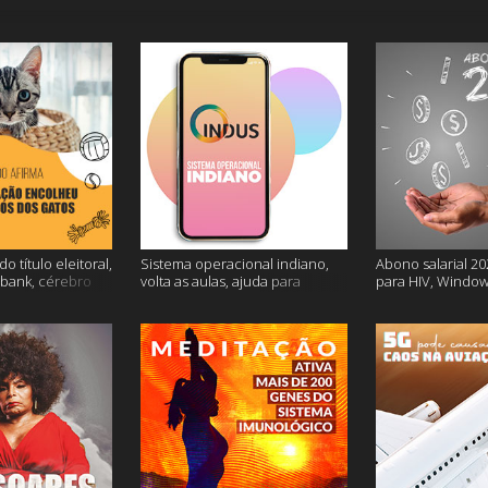
o título eleitoral,
Sistema operacional indiano,
Abono salarial 20
ubank, cérebro
volta as aulas, ajuda para
para HIV, Window
is
dessalgar a carne e muito mais
e mais