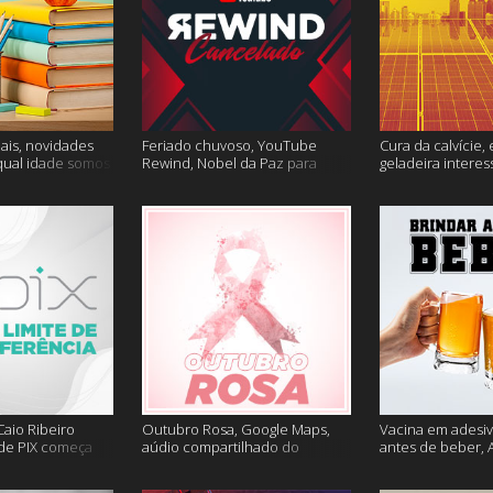
ais, novidades
Feriado chuvoso, YouTube
Cura da calvície, 
qual idade somos
Rewind, Nobel da Paz para
geladeira interes
 muito mais
jornalistas e mais
mais
aio Ribeiro
Outubro Rosa, Google Maps,
Vacina em adesiv
 de PIX começa
aúdio compartilhado do
antes de beber, 
ais
Clubhouse e muito mais
sem Google e ma