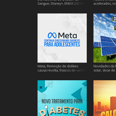
Sangue, Disney+, ENEM 2021 e
acelerados, n
muito mais
Nasa e muito 
Meta, Remoção de dislikes
Novidades da N
causa revolta, frascos de varíola
solar, dose de
e muito mais
mais