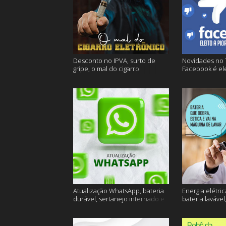
Desconto no IPVA, surto de
Novidades no 
gripe, o mal do cigarro
Facebook é ele
eletrônico e muito mais
empresa do an
Atualização WhatsApp, bateria
Energia elétric
durável, sertanejo internado e
bateria lavável
muito mais
muito mais