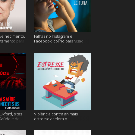
velhecimento,
Falhas no Instagram e
atamento para
Facebook, colírio para visão
turva e mais
xford, sites
Violência contra animais,
 Saúde e do
estresse acelera o
 do ar e mais
envelhecimento, Instagram e
muito mais