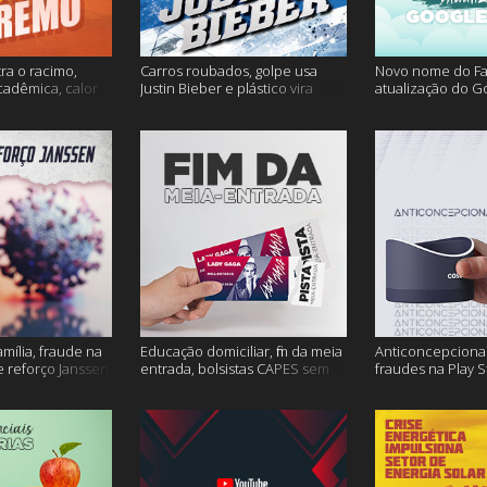
ra o racimo,
Carros roubados, golpe usa
Novo nome do F
cadêmica, calor
Justin Bieber e plástico vira
atualização do G
s
petróleo e muito mais
fertilidade mascu
mais
amília, fraude na
Educação domiciliar, fim da meia
Anticoncepcional
 reforço Janssen
entrada, bolsistas CAPES sem
fraudes na Play S
pagamento e muito mais!
ambiente em peri
mais!