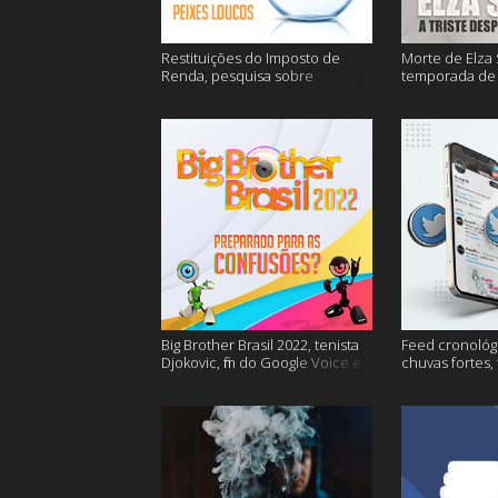
Restituições do Imposto de
Morte de Elza 
Renda, pesquisa sobre
temporada de 
entregas e muitos mais
de sangue apó
muito mais
Big Brother Brasil 2022, tenista
Feed cronológi
Djokovic, fim do Google Voice e
chuvas fortes,
mais
Twitter e mais