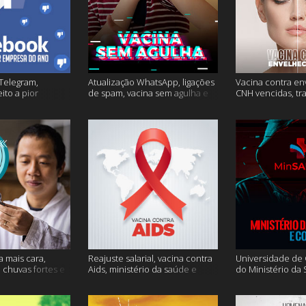
Telegram,
Atualização WhatsApp, ligações
Vacina contra en
ito a pior
de spam, vacina sem agulha e
CNH vencidas, tr
o e mais
muito mais
gagueira e mais
a mais cara,
Reajuste salarial, vacina contra
Universidade de O
, chuvas fortes e
Aids, ministério da saúde e
do Ministério da
muito mais
Conecte SUS fora