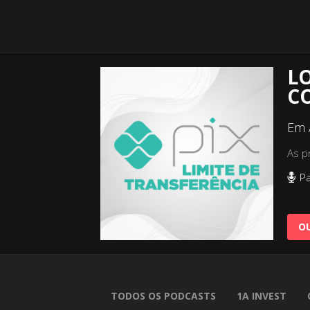
LO
C
Em 
As p
Pa
OU
TODOS OS PODCASTS
1A INVEST