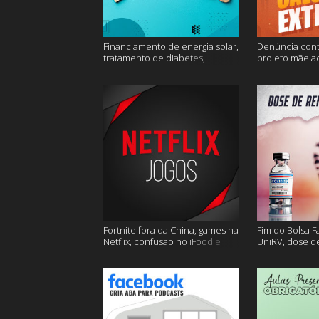
Financiamento de energia solar,
Denúncia cont
tratamento de diabetes,
projeto mãe a
Alzheimer e muito mais.
extremo e mai
Fortnite fora da China, games na
Fim do Bolsa F
Netflix, confusão no iFood e
UniRV, dose de
muito mais
e muito mais!