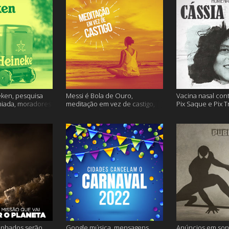
ken, pesquisa
Messi é Bola de Ouro,
Vacina nasal con
miada, moradores
meditação em vez de castigo,
Pix Saque e Pix T
 e muito mais
dose adicional de vacina, e
homenagem Cássia
mais
inhados serão
Google música, mensagens
Anúncios em son