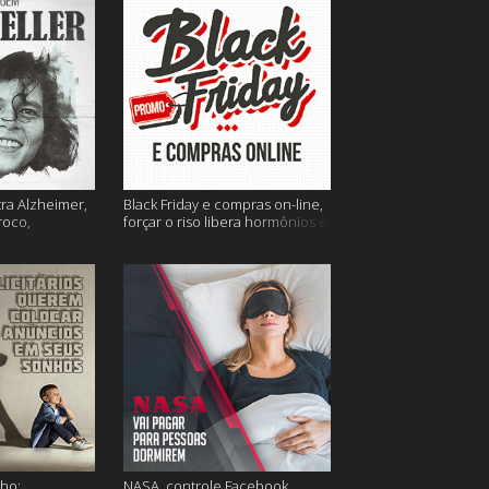
tra Alzheimer,
Black Friday e compras on-line,
roco,
forçar o riso libera hormônios e
 Eller e mais
muito mais
ho;
NASA, controle Facebook,