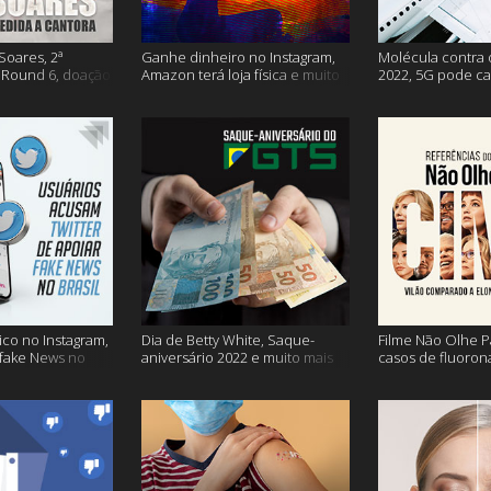
Soares, 2ª
Ganhe dinheiro no Instagram,
Molécula contra 
Round 6, doação
Amazon terá loja física e muito
2022, 5G pode ca
s vacinação e
mais!
problemas na avi
co no Instagram,
Dia de Betty White, Saque-
Filme Não Olhe P
 fake News no
aniversário 2022 e muito mais
casos de fluoron
proibidas e mais