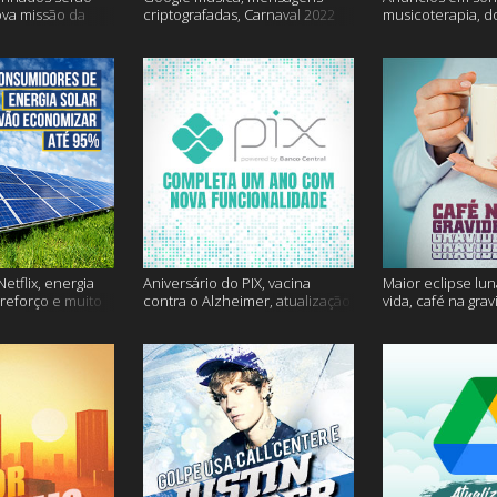
ova missão da
criptografadas, Carnaval 2022
musicoterapia, d
mais
Janssen e muito 
etflix, energia
Aniversário do PIX, vacina
Maior eclipse lun
 reforço e muito
contra o Alzheimer, atualização
vida, café na gra
do Snapchat e muito mais
mais!