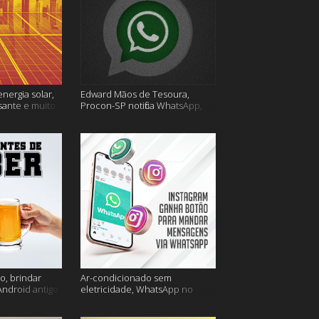
energia solar,
Edward Mãos de Tesoura,
sante e muito
Procon-SP notifica WhatsApp,
Uber Flash Moto e mais
o, brindar
Ar-condicionado sem
Android antigo
eletricidade, WhatsApp no
is
Instagram, horário de verão e
muito mais