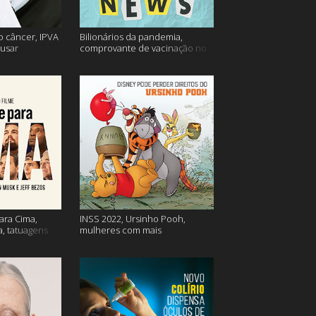
o câncer, IPVA
Bilionários da pandemia,
usar
comprovante de vacinação no
ação e mais!
Detran, atualização do Twitter e
mais
ara Cima,
INSS 2022, Ursinho Pooh,
a, tatuagens
mulheres com mais
autocompaixão e mais