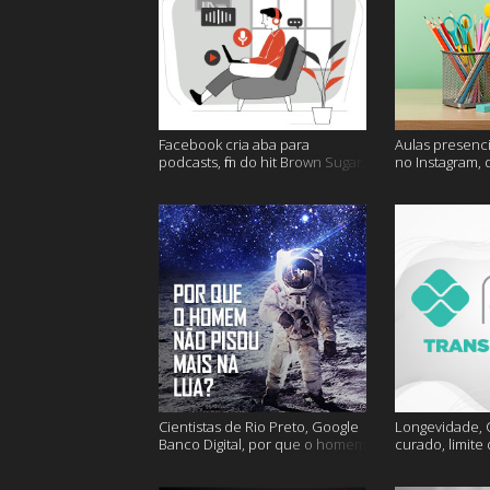
Facebook cria aba para
Aulas presenci
podcasts, fim do hit Brown Sugar,
no Instagram, 
cidades mais seguras e muito
mais felizes e
mais!
Cientistas de Rio Preto, Google
Longevidade, C
Banco Digital, por que o homem
curado, limite
não foi mais a lua e muito mais
hoje e muito m