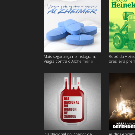
Mais segurança no Instagram,
Robô da Heine
Viagra contra o Alzheimer e
brasileira pre
muito mais
ficam sem água
Dia Nacional do Doador de
Áudios encam