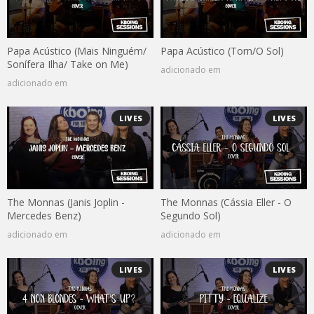
Papa Acústico (Mais Ninguém/
Papa Acústico (Torn/O Sol)
Sonífera Ilha/ Take on Me)
adicionado em
adicionado em
LIVES
LIVES
The Monnas (Janis Joplin -
The Monnas (Cássia Eller - O
Mercedes Benz)
Segundo Sol)
adicionado em
adicionado em
LIVES
LIVES