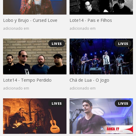
Lobo y Brujo - Cursed Love
Lote14 - Pais e Filhos
adicionado em
adicionado em
LIVES
LIVES
Lote14 - Tempo Perdido
Chá de Lua - O Jogo
adicionado em
adicionado em
LIVES
LIVES