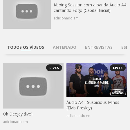
Kboing Session com a banda Áudio A4
cantando Fogo (Capital Inicial)
adicionado em
TODOS OS VÍDEOS
ANTENADO
ENTREVISTAS
ESP
LIVES
LIVES
Áudio A4 - Suspicious Minds
(Elvis Presley)
Ok Deejay (live)
adicionado em
adicionado em