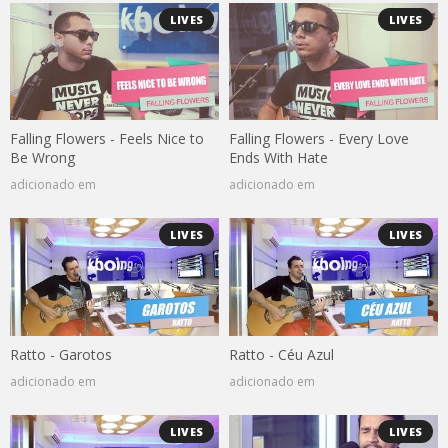
LIVES
LIVES
Falling Flowers - Feels Nice to
Falling Flowers - Every Love
Be Wrong
Ends With Hate
adicionado em
adicionado em
LIVES
LIVES
Ratto - Garotos
Ratto - Céu Azul
adicionado em
adicionado em
LIVES
LIVES