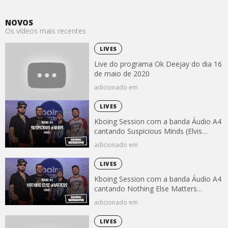
NOVOS
Os vídeos mais recentes
LIVES
Live do programa Ok Deejay do dia 16
de maio de 2020
adicionado em
LIVES
Kboing Session com a banda Áudio A4
cantando Suspicious Minds (Elvis
Presley)
adicionado em
LIVES
Kboing Session com a banda Áudio A4
cantando Nothing Else Matters
(Metallica)
adicionado em
LIVES