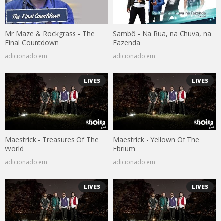
Mr Maze & Rockgrass - The
Sambô - Na Rua, na Chuva, na
Final Countdown
Fazenda
adicionado em
adicionado em
LIVES
LIVES
Maestrick - Treasures Of The
Maestrick - Yellown Of The
World
Ebrium
adicionado em
adicionado em
LIVES
LIVES