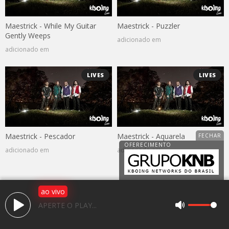
Maestrick - While My Guitar
Maestrick - Puzzler
Gently Weeps
adicionado em
adicionado em
LIVES
LIVES
Maestrick - Pescador
Maestrick - Aquarela
adicionado em
adicionado em
ao vivo
Av. 25 de janeiro, 1983, Jardim Caparroz
APERTE O PLAY...
CEP: 15050-466 - São José do Rio Preto / SP
(17) 3225-2766