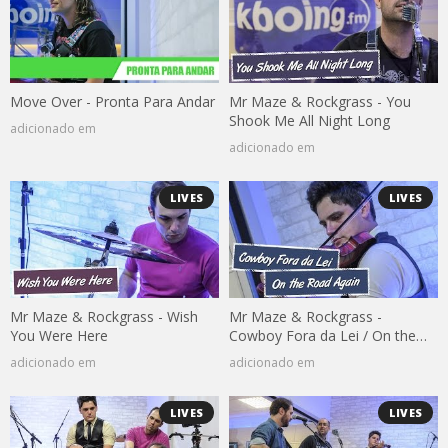
Move Over - Pronta Para Andar
Mr Maze & Rockgrass - You
Shook Me All Night Long
adicionado em
adicionado em
LIVES
LIVES
Mr Maze & Rockgrass - Wish
Mr Maze & Rockgrass -
You Were Here
Cowboy Fora da Lei / On the
Road Again
adicionado em
adicionado em
LIVES
LIVES