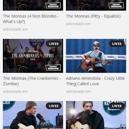
The Monnas (4 Non Blondes -
The Monnas (Pitty - Equalize)
What's Up?)
adicionado em
adicionado em
LIVES
LIVES
The Monnas (The Cranberries -
Adriano Amendola - Crazy Little
Zombie)
Thing Called Love
adicionado em
adicionado em
LIVES
LIVES