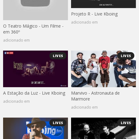
Projeto R - Live Kboing
adicionado em
O Teatro Mágico - Um Filme -
em 360º
adicionado em
LIVES
LIVES
A Estação da Luz - Live Kboing
Marvivo - Astronauta de
Marmore
adicionado em
adicionado em
LIVES
LIVES