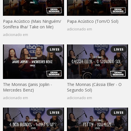
Papa Acústico (Mais Ninguém/
Papa Acústico (Torn/O Sol)
Sonífera Ilha/ Take on Me)
adicionado em
adicionado em
LIVES
LIVES
The Monnas (Janis Joplin -
The Monnas (Cássia Eller - O
Mercedes Benz)
Segundo Sol)
adicionado em
adicionado em
LIVES
LIVES