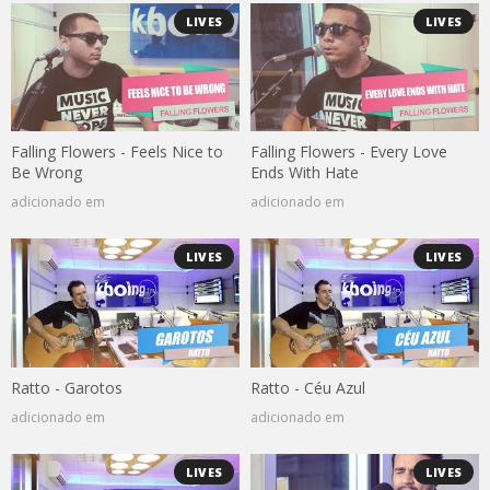
LIVES
LIVES
Falling Flowers - Feels Nice to
Falling Flowers - Every Love
Be Wrong
Ends With Hate
adicionado em
adicionado em
LIVES
LIVES
Ratto - Garotos
Ratto - Céu Azul
adicionado em
adicionado em
LIVES
LIVES