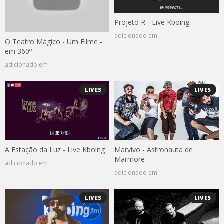
Projeto R - Live Kboing
adicionado em
O Teatro Mágico - Um Filme -
em 360º
adicionado em
LIVES
LIVES
A Estação da Luz - Live Kboing
Marvivo - Astronauta de
Marmore
adicionado em
adicionado em
LIVES
LIVES