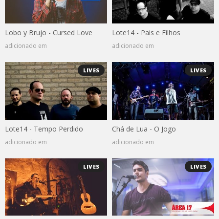
Lobo y Brujo - Cursed Love
Lote14 - Pais e Filhos
adicionado em
adicionado em
LIVES
LIVES
Lote14 - Tempo Perdido
Chá de Lua - O Jogo
adicionado em
adicionado em
LIVES
LIVES