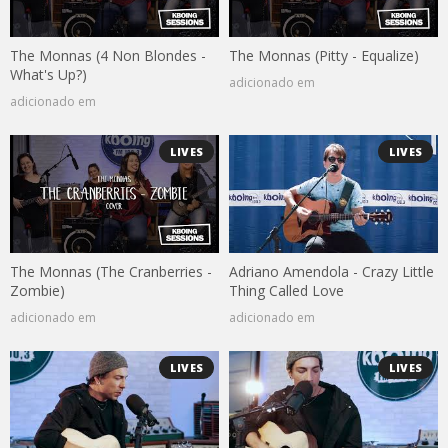
The Monnas (4 Non Blondes -
The Monnas (Pitty - Equalize)
What's Up?)
adicionado em
adicionado em
LIVES
LIVES
The Monnas (The Cranberries -
Adriano Amendola - Crazy Little
Zombie)
Thing Called Love
adicionado em
adicionado em
LIVES
LIVES