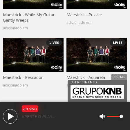
Maestrick - While My Guitar
Maestrick - Puzzler
Gently Weeps
adicionado em
adicionado em
LIVES
LIVES
Maestrick - Pescador
Maestrick - Aquarela
adicionado em
adicionado em
ao vivo
Av. 25 de janeiro, 1983, Jardim Caparroz
APERTE O PLAY...
CEP: 15050-466 - São José do Rio Preto / SP
(17) 3225-2766