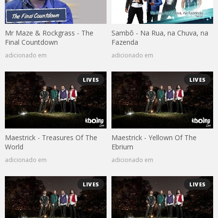
Mr Maze & Rockgrass - The
Sambô - Na Rua, na Chuva, na
Final Countdown
Fazenda
adicionado em
adicionado em
LIVES
LIVES
Maestrick - Treasures Of The
Maestrick - Yellown Of The
World
Ebrium
adicionado em
adicionado em
LIVES
LIVES