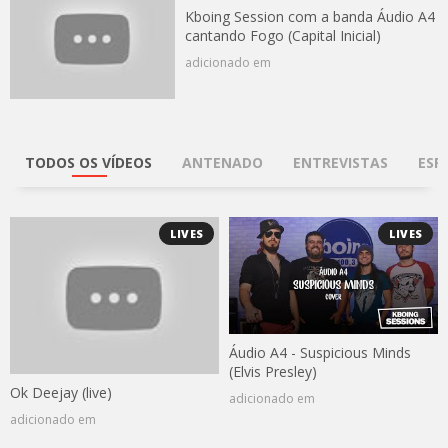
Kboing Session com a banda Áudio A4
cantando Fogo (Capital Inicial)
adicionado em
TODOS OS VÍDEOS
ANTENADO
ENTREVISTAS
ESP
LIVES
LIVES
Áudio A4 - Suspicious Minds
(Elvis Presley)
Ok Deejay (live)
adicionado em
adicionado em