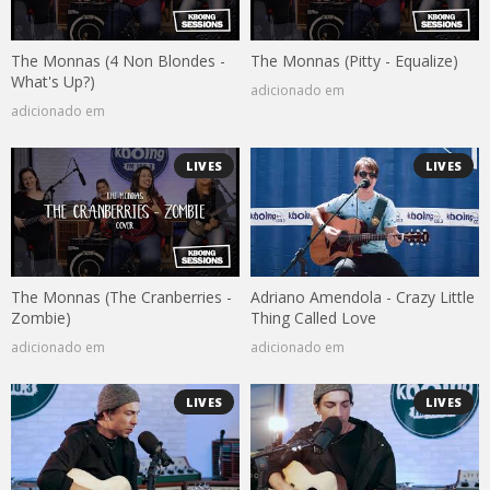
The Monnas (4 Non Blondes -
The Monnas (Pitty - Equalize)
What's Up?)
adicionado em
adicionado em
LIVES
LIVES
The Monnas (The Cranberries -
Adriano Amendola - Crazy Little
Zombie)
Thing Called Love
adicionado em
adicionado em
LIVES
LIVES