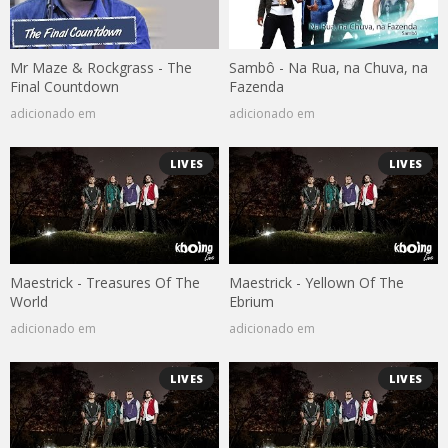
Mr Maze & Rockgrass - The
Sambô - Na Rua, na Chuva, na
Final Countdown
Fazenda
adicionado em
adicionado em
LIVES
LIVES
Maestrick - Treasures Of The
Maestrick - Yellown Of The
World
Ebrium
adicionado em
adicionado em
LIVES
LIVES