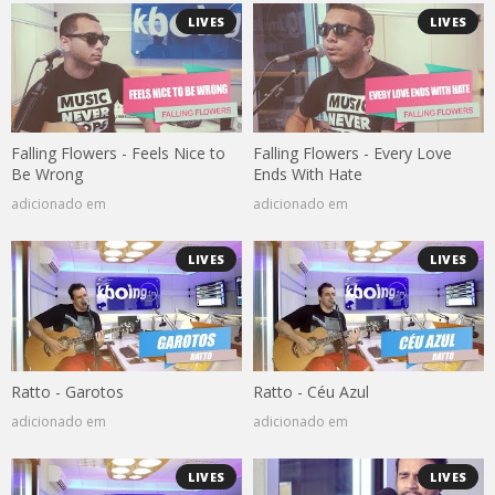
LIVES
LIVES
Falling Flowers - Feels Nice to
Falling Flowers - Every Love
Be Wrong
Ends With Hate
adicionado em
adicionado em
LIVES
LIVES
Ratto - Garotos
Ratto - Céu Azul
adicionado em
adicionado em
LIVES
LIVES