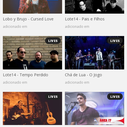
Lobo y Brujo - Cursed Love
Lote14 - Pais e Filhos
adicionado em
adicionado em
LIVES
LIVES
Lote14 - Tempo Perdido
Chá de Lua - O Jogo
adicionado em
adicionado em
LIVES
LIVES