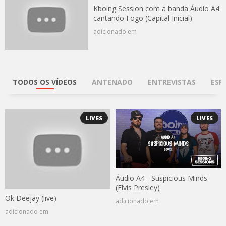
Kboing Session com a banda Áudio A4
cantando Fogo (Capital Inicial)
adicionado em
TODOS OS VÍDEOS
ANTENADO
ENTREVISTAS
ESP
LIVES
LIVES
Áudio A4 - Suspicious Minds
(Elvis Presley)
Ok Deejay (live)
adicionado em
adicionado em