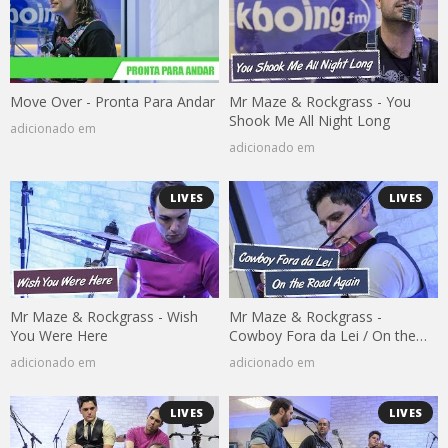
Move Over - Pronta Para Andar
Mr Maze & Rockgrass - You
Shook Me All Night Long
adicionado em
adicionado em
LIVES
LIVES
Mr Maze & Rockgrass - Wish
Mr Maze & Rockgrass -
You Were Here
Cowboy Fora da Lei / On the
Road Again
adicionado em
adicionado em
LIVES
LIVES