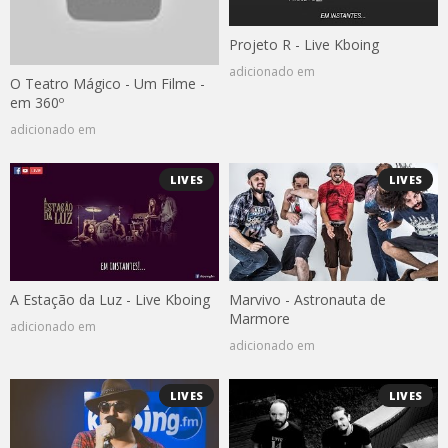
Projeto R - Live Kboing
adicionado em
O Teatro Mágico - Um Filme -
em 360º
adicionado em
LIVES
LIVES
A Estação da Luz - Live Kboing
Marvivo - Astronauta de
Marmore
adicionado em
adicionado em
LIVES
LIVES