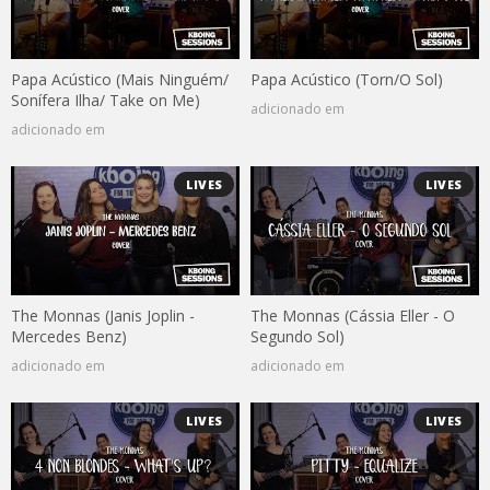
Papa Acústico (Mais Ninguém/
Papa Acústico (Torn/O Sol)
Sonífera Ilha/ Take on Me)
adicionado em
adicionado em
LIVES
LIVES
The Monnas (Janis Joplin -
The Monnas (Cássia Eller - O
Mercedes Benz)
Segundo Sol)
adicionado em
adicionado em
LIVES
LIVES