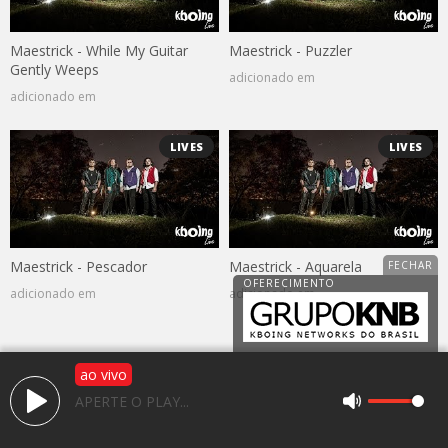
Maestrick - While My Guitar
Maestrick - Puzzler
Gently Weeps
adicionado em
adicionado em
LIVES
LIVES
Maestrick - Pescador
Maestrick - Aquarela
adicionado em
adicionado em
ao vivo
Av. 25 de janeiro, 1983, Jardim Caparroz
APERTE O PLAY...
CEP: 15050-466 - São José do Rio Preto / SP
(17) 3225-2766