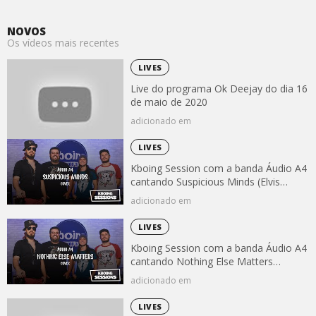
NOVOS
Os vídeos mais recentes
LIVES
Live do programa Ok Deejay do dia 16
de maio de 2020
adicionado em
LIVES
Kboing Session com a banda Áudio A4
cantando Suspicious Minds (Elvis
Presley)
adicionado em
LIVES
Kboing Session com a banda Áudio A4
cantando Nothing Else Matters
(Metallica)
adicionado em
LIVES