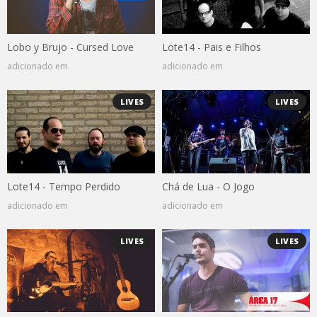
Lobo y Brujo - Cursed Love
Lote14 - Pais e Filhos
adicionado em
adicionado em
LIVES
LIVES
Lote14 - Tempo Perdido
Chá de Lua - O Jogo
adicionado em
adicionado em
LIVES
LIVES