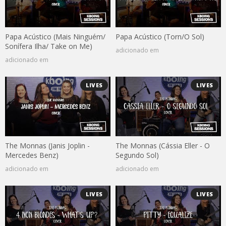
Papa Acústico (Mais Ninguém/
Papa Acústico (Torn/O Sol)
Sonífera Ilha/ Take on Me)
adicionado em
adicionado em
LIVES
LIVES
The Monnas (Janis Joplin -
The Monnas (Cássia Eller - O
Mercedes Benz)
Segundo Sol)
adicionado em
adicionado em
LIVES
LIVES