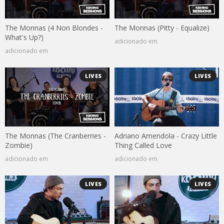
The Monnas (4 Non Blondes -
The Monnas (Pitty - Equalize)
What's Up?)
adicionado em
adicionado em
LIVES
LIVES
The Monnas (The Cranberries -
Adriano Amendola - Crazy Little
Zombie)
Thing Called Love
adicionado em
adicionado em
LIVES
LIVES