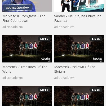
Mr Maze & Rockgrass - The
Sambô - Na Rua, na Chuva, na
Final Countdown
Fazenda
adicionado em
adicionado em
LIVES
LIVES
Maestrick - Treasures Of The
Maestrick - Yellown Of The
World
Ebrium
adicionado em
adicionado em
LIVES
LIVES