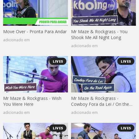
Move Over - Pronta Para Andar
Mr Maze & Rockgrass - You
Shook Me All Night Long
adicionado em
adicionado em
LIVES
LIVES
Mr Maze & Rockgrass - Wish
Mr Maze & Rockgrass -
You Were Here
Cowboy Fora da Lei / On the
Road Again
adicionado em
adicionado em
LIVES
LIVES