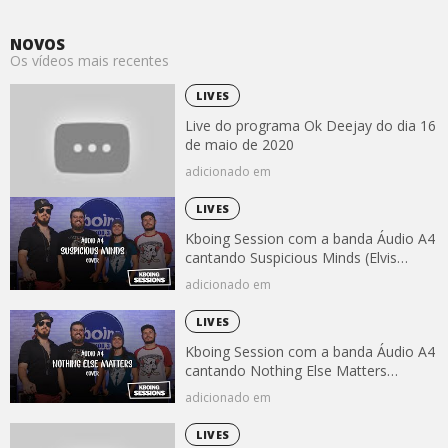
NOVOS
Os vídeos mais recentes
LIVES
Live do programa Ok Deejay do dia 16
de maio de 2020
adicionado em
LIVES
Kboing Session com a banda Áudio A4
cantando Suspicious Minds (Elvis
Presley)
adicionado em
LIVES
Kboing Session com a banda Áudio A4
cantando Nothing Else Matters
(Metallica)
adicionado em
LIVES