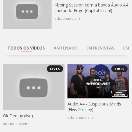
Kboing Session com a banda Áudio A4
cantando Fogo (Capital Inicial)
adicionado em
TODOS OS VÍDEOS
ANTENADO
ENTREVISTAS
ESP
LIVES
LIVES
Áudio A4 - Suspicious Minds
(Elvis Presley)
Ok Deejay (live)
adicionado em
adicionado em