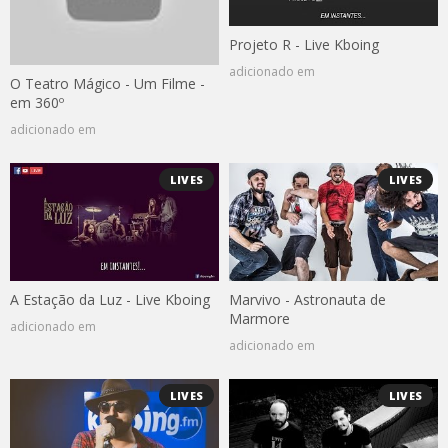
Projeto R - Live Kboing
adicionado em
O Teatro Mágico - Um Filme -
em 360º
adicionado em
LIVES
LIVES
A Estação da Luz - Live Kboing
Marvivo - Astronauta de
Marmore
adicionado em
adicionado em
LIVES
LIVES