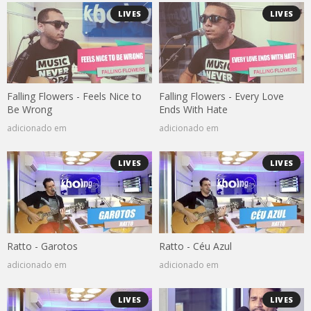
LIVES
LIVES
Falling Flowers - Feels Nice to
Falling Flowers - Every Love
Be Wrong
Ends With Hate
adicionado em
adicionado em
LIVES
LIVES
Ratto - Garotos
Ratto - Céu Azul
adicionado em
adicionado em
LIVES
LIVES