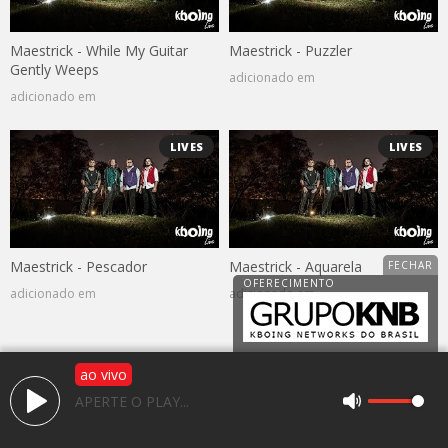
Maestrick - While My Guitar
Maestrick - Puzzler
Gently Weeps
adicionado em
adicionado em
LIVES
LIVES
Maestrick - Pescador
Maestrick - Aquarela
adicionado em
adicionado em
ao vivo
Av. 25 de janeiro, 1983, Jardim Caparroz
APERTE O PLAY...
CEP: 15050-466 - São José do Rio Preto / SP
(17) 3225-2766