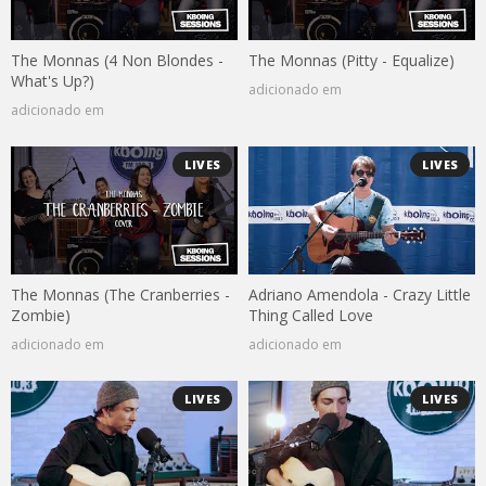
The Monnas (4 Non Blondes -
The Monnas (Pitty - Equalize)
What's Up?)
adicionado em
adicionado em
LIVES
LIVES
The Monnas (The Cranberries -
Adriano Amendola - Crazy Little
Zombie)
Thing Called Love
adicionado em
adicionado em
LIVES
LIVES