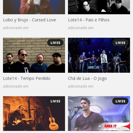
Lobo y Brujo - Cursed Love
Lote14 - Pais e Filhos
adicionado em
adicionado em
LIVES
LIVES
Lote14 - Tempo Perdido
Chá de Lua - O Jogo
adicionado em
adicionado em
LIVES
LIVES