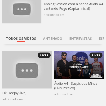
Kboing Session com a banda Áudio A4
cantando Fogo (Capital Inicial)
adicionado em
TODOS OS VÍDEOS
ANTENADO
ENTREVISTAS
ESP
LIVES
LIVES
Áudio A4 - Suspicious Minds
(Elvis Presley)
Ok Deejay (live)
adicionado em
adicionado em