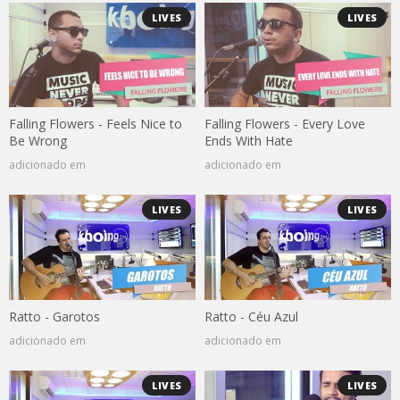
LIVES
LIVES
Falling Flowers - Feels Nice to
Falling Flowers - Every Love
Be Wrong
Ends With Hate
adicionado em
adicionado em
LIVES
LIVES
Ratto - Garotos
Ratto - Céu Azul
adicionado em
adicionado em
LIVES
LIVES