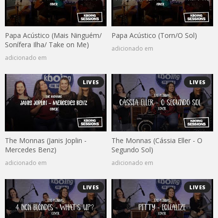
Papa Acústico (Mais Ninguém/
Papa Acústico (Torn/O Sol)
Sonífera Ilha/ Take on Me)
adicionado em
adicionado em
LIVES
LIVES
The Monnas (Janis Joplin -
The Monnas (Cássia Eller - O
Mercedes Benz)
Segundo Sol)
adicionado em
adicionado em
LIVES
LIVES