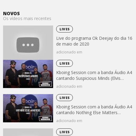
NOVOS
Os vídeos mais recentes
LIVES
Live do programa Ok Deejay do dia 16
de maio de 2020
adicionado em
LIVES
Kboing Session com a banda Áudio A4
cantando Suspicious Minds (Elvis
Presley)
adicionado em
LIVES
Kboing Session com a banda Áudio A4
cantando Nothing Else Matters
(Metallica)
adicionado em
LIVES