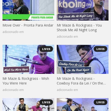
Move Over - Pronta Para Andar
Mr Maze & Rockgrass - You
Shook Me All Night Long
adicionado em
adicionado em
LIVES
LIVES
Mr Maze & Rockgrass - Wish
Mr Maze & Rockgrass -
You Were Here
Cowboy Fora da Lei / On the
Road Again
adicionado em
adicionado em
LIVES
LIVES