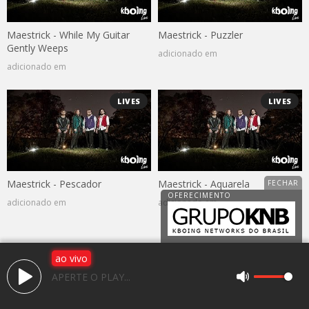
Maestrick - While My Guitar
Maestrick - Puzzler
Gently Weeps
adicionado em
adicionado em
LIVES
LIVES
Maestrick - Pescador
Maestrick - Aquarela
adicionado em
adicionado em
ao vivo
Av. 25 de janeiro, 1983, Jardim Caparroz
APERTE O PLAY...
CEP: 15050-466 - São José do Rio Preto / SP
(17) 3225-2766