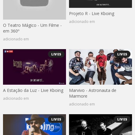
Projeto R - Live Kboing
adicionado em
O Teatro Mágico - Um Filme -
em 360º
adicionado em
LIVES
LIVES
A Estação da Luz - Live Kboing
Marvivo - Astronauta de
Marmore
adicionado em
adicionado em
LIVES
LIVES