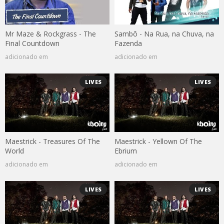
Mr Maze & Rockgrass - The
Sambô - Na Rua, na Chuva, na
Final Countdown
Fazenda
adicionado em
adicionado em
LIVES
LIVES
Maestrick - Treasures Of The
Maestrick - Yellown Of The
World
Ebrium
adicionado em
adicionado em
LIVES
LIVES