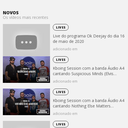
NOVOS
Os vídeos mais recentes
LIVES
Live do programa Ok Deejay do dia 16
de maio de 2020
adicionado em
LIVES
Kboing Session com a banda Áudio A4
cantando Suspicious Minds (Elvis
Presley)
adicionado em
LIVES
Kboing Session com a banda Áudio A4
cantando Nothing Else Matters
(Metallica)
adicionado em
LIVES