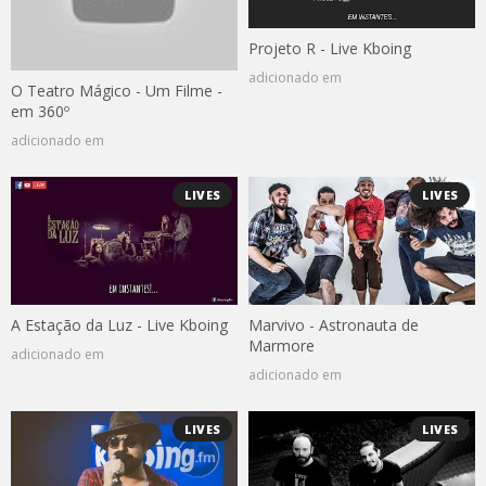
Projeto R - Live Kboing
adicionado em
O Teatro Mágico - Um Filme -
em 360º
adicionado em
LIVES
LIVES
A Estação da Luz - Live Kboing
Marvivo - Astronauta de
Marmore
adicionado em
adicionado em
LIVES
LIVES