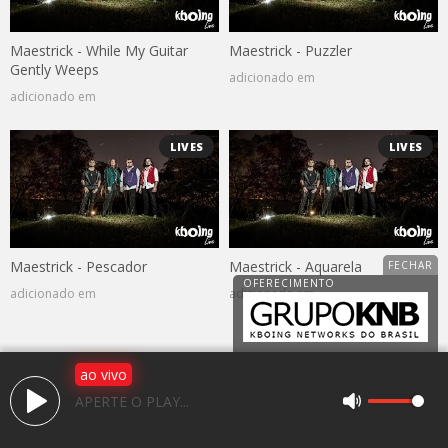
Maestrick - While My Guitar
Maestrick - Puzzler
Gently Weeps
adicionado em
adicionado em
LIVES
LIVES
Maestrick - Pescador
Maestrick - Aquarela
adicionado em
adicionado em
ao vivo
Av. 25 de janeiro, 1983, Jardim Caparroz
APERTE O PLAY...
CEP: 15050-466 - São José do Rio Preto / SP
(17) 3225-2766