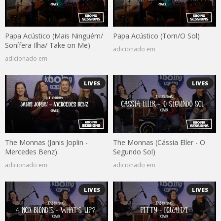
Papa Acústico (Mais Ninguém/
Papa Acústico (Torn/O Sol)
Sonífera Ilha/ Take on Me)
adicionado em
adicionado em
LIVES
LIVES
The Monnas (Janis Joplin -
The Monnas (Cássia Eller - O
Mercedes Benz)
Segundo Sol)
adicionado em
adicionado em
LIVES
LIVES