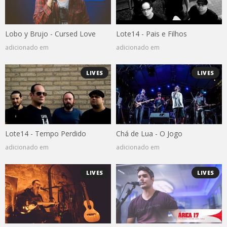
Lobo y Brujo - Cursed Love
Lote14 - Pais e Filhos
adicionado em
adicionado em
LIVES
LIVES
Lote14 - Tempo Perdido
Chá de Lua - O Jogo
adicionado em
adicionado em
LIVES
LIVES