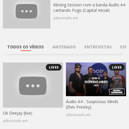
Kboing Session com a banda Áudio A4
cantando Fogo (Capital Inicial)
adicionado em
TODOS OS VÍDEOS
ANTENADO
ENTREVISTAS
ESP
LIVES
LIVES
Áudio A4 - Suspicious Minds
(Elvis Presley)
Ok Deejay (live)
adicionado em
adicionado em