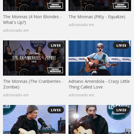
The Monnas (4 Non Blondes -
The Monnas (Pitty - Equalize)
What's Up?)
adicionado em
adicionado em
LIVES
LIVES
The Monnas (The Cranberries -
Adriano Amendola - Crazy Little
Zombie)
Thing Called Love
adicionado em
adicionado em
LIVES
LIVES