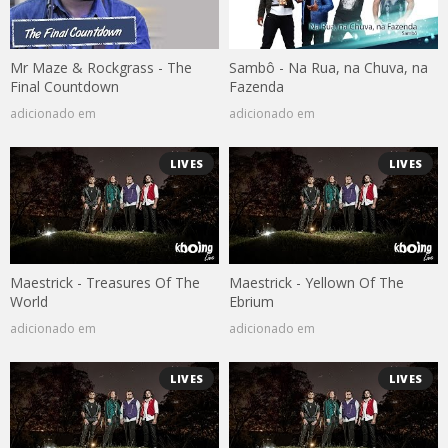
Mr Maze & Rockgrass - The
Sambô - Na Rua, na Chuva, na
Final Countdown
Fazenda
adicionado em
adicionado em
LIVES
LIVES
Maestrick - Treasures Of The
Maestrick - Yellown Of The
World
Ebrium
adicionado em
adicionado em
LIVES
LIVES