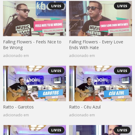
LIVES
LIVES
Falling Flowers - Feels Nice to
Falling Flowers - Every Love
Be Wrong
Ends With Hate
adicionado em
adicionado em
LIVES
LIVES
Ratto - Garotos
Ratto - Céu Azul
adicionado em
adicionado em
LIVES
LIVES