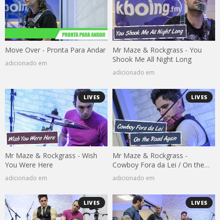
Move Over - Pronta Para Andar
Mr Maze & Rockgrass - You
Shook Me All Night Long
adicionado em
adicionado em
LIVES
LIVES
Mr Maze & Rockgrass - Wish
Mr Maze & Rockgrass -
You Were Here
Cowboy Fora da Lei / On the
Road Again
adicionado em
adicionado em
LIVES
LIVES