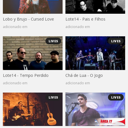
Lobo y Brujo - Cursed Love
Lote14 - Pais e Filhos
adicionado em
adicionado em
LIVES
LIVES
Lote14 - Tempo Perdido
Chá de Lua - O Jogo
adicionado em
adicionado em
LIVES
LIVES