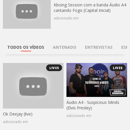
Kboing Session com a banda Áudio A4
cantando Fogo (Capital Inicial)
adicionado em
TODOS OS VÍDEOS
ANTENADO
ENTREVISTAS
ESP
LIVES
LIVES
Áudio A4 - Suspicious Minds
(Elvis Presley)
Ok Deejay (live)
adicionado em
adicionado em