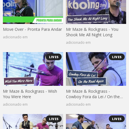
Move Over - Pronta Para Andar
Mr Maze & Rockgrass - You
Shook Me All Night Long
adicionado em
adicionado em
LIVES
LIVES
Mr Maze & Rockgrass - Wish
Mr Maze & Rockgrass -
You Were Here
Cowboy Fora da Lei / On the
Road Again
adicionado em
adicionado em
LIVES
LIVES