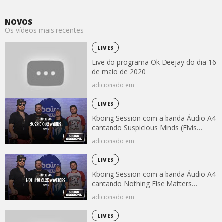
NOVOS
Os vídeos mais recentes
LIVES
Live do programa Ok Deejay do dia 16
de maio de 2020
adicionado em
LIVES
Kboing Session com a banda Áudio A4
cantando Suspicious Minds (Elvis
Presley)
adicionado em
LIVES
Kboing Session com a banda Áudio A4
cantando Nothing Else Matters
(Metallica)
adicionado em
LIVES