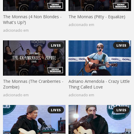
The Monnas (4 Non Blondes -
The Monnas (Pitty - Equalize)
What's Up?)
adicionado em
adicionado em
LIVES
LIVES
The Monnas (The Cranberries -
Adriano Amendola - Crazy Little
Zombie)
Thing Called Love
adicionado em
adicionado em
LIVES
LIVES