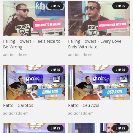
LIVES
LIVES
Falling Flowers - Feels Nice to
Falling Flowers - Every Love
Be Wrong
Ends With Hate
adicionado em
adicionado em
LIVES
LIVES
Ratto - Garotos
Ratto - Céu Azul
adicionado em
adicionado em
LIVES
LIVES