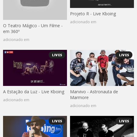
Projeto R - Live Kboing
adicionado em
O Teatro Mágico - Um Filme -
em 360º
adicionado em
LIVES
LIVES
A Estação da Luz - Live Kboing
Marvivo - Astronauta de
Marmore
adicionado em
adicionado em
LIVES
LIVES