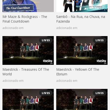
Mr Maze & Rockgrass - The
Sambô - Na Rua, na Chuva, na
Final Countdown
Fazenda
adicionado em
adicionado em
LIVES
LIVES
Maestrick - Treasures Of The
Maestrick - Yellown Of The
World
Ebrium
adicionado em
adicionado em
LIVES
LIVES