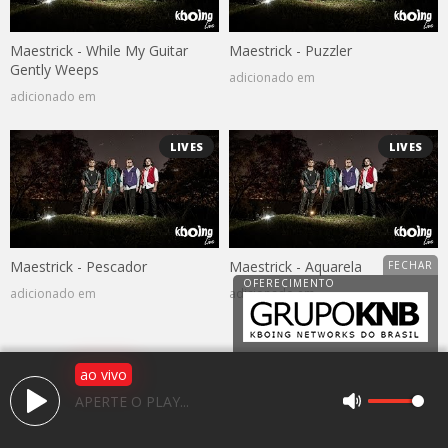
Maestrick - While My Guitar
Maestrick - Puzzler
Gently Weeps
adicionado em
adicionado em
LIVES
LIVES
Maestrick - Pescador
Maestrick - Aquarela
adicionado em
adicionado em
ao vivo
Av. 25 de janeiro, 1983, Jardim Caparroz
APERTE O PLAY...
CEP: 15050-466 - São José do Rio Preto / SP
(17) 3225-2766