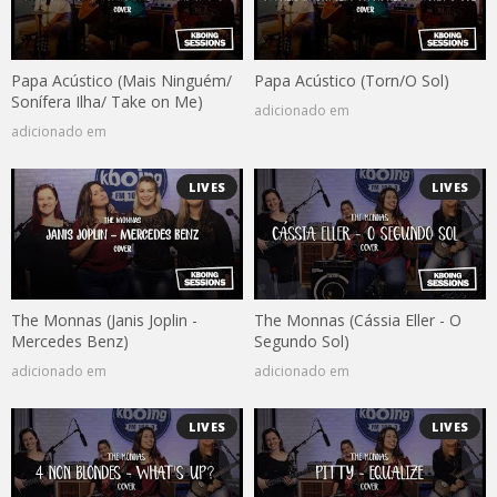
Papa Acústico (Mais Ninguém/
Papa Acústico (Torn/O Sol)
Sonífera Ilha/ Take on Me)
adicionado em
adicionado em
LIVES
LIVES
The Monnas (Janis Joplin -
The Monnas (Cássia Eller - O
Mercedes Benz)
Segundo Sol)
adicionado em
adicionado em
LIVES
LIVES