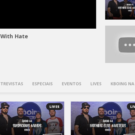
s With Hate
TREVISTAS
ESPECIAIS
EVENTOS
LIVES
KBOING NA
LIVES
LI