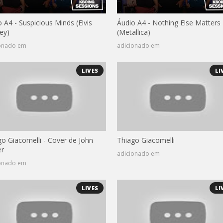
 A4 - Suspicious Minds (Elvis
Áudio A4 - Nothing Else Matters
ey)
(Metallica)
ionado em
adicionado em
LIVES
LI
go Giacomelli - Cover de John
Thiago Giacomelli
r
adicionado em
ionado em
LIVES
LI