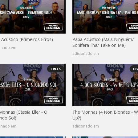
 Acústico (Primeiros Erros)
Papa Acústico (Mais Ninguém/
Sonífera Ilha/ Take on Me)
ionado em
adicionado em
LIVES
LI
Monnas (Cássia Eller - O
The Monnas (4 Non Blondes - W
ndo Sol)
Up?)
ionado em
adicionado em