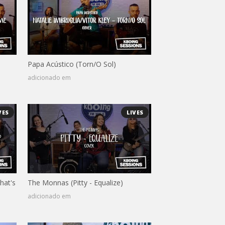
Papa Acústico (Torn/O Sol)
adicionado em
VES
LIVES
hat's
The Monnas (Pitty - Equalize)
adicionado em