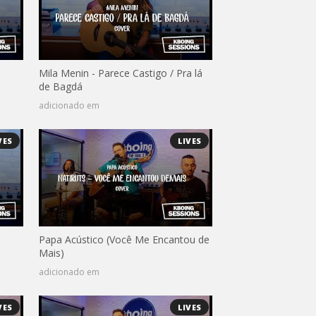
Mila Menin - Parece Castigo / Pra lá
de Bagdá
adicionado em
VES
LIVES
Papa Acústico (Você Me Encantou de
Mais)
adicionado em
VES
LIVES