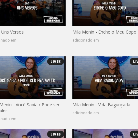
- Uns Versos
Mila Menin - Enche o Meu Copo
ionado em
adicionado em
LIVES
LI
 Menin - Você Sabia / Pode ser
Mila Menin - Vida Bagunçada
aler
adicionado em
ionado em
LIVES
LI