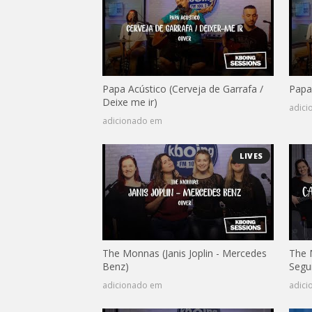
Papa Acústico (Cerveja de Garrafa /
Papa
Deixe me ir)
adic
adicionado em
LIVES
The Monnas (Janis Joplin - Mercedes
The 
Benz)
Segu
adicionado em
adic