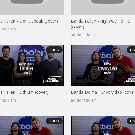
a Fallen - Don't Speak (cover)
Banda Fallen - Highway To Hell
(cover)
ionado em
adicionado em
LIVES
LI
 Fallen - Lithium (cover)
Banda Doma - Envolvidão (cover
ionado em
adicionado em
LIVES
LI