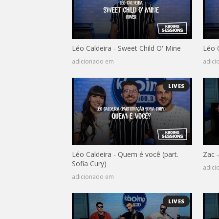
Léo Caldeira - Sweet Child O' Mine
Léo C
adicionado em
adic
LIVES
Léo Caldeira - Quem é você (part.
Zac -
Sofia Cury)
adic
adicionado em
LIVES