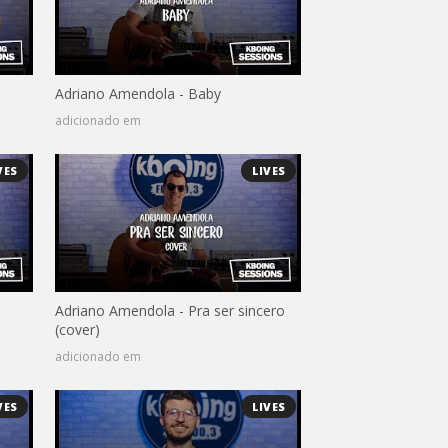
Adriano Amendola - Baby
adicionado em
VES
LIVES
Adriano Amendola - Pra ser sincero
(cover)
adicionado em
VES
LIVES