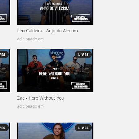
Léo Caldeira - Anjo de Alecrim
adicionado em
VES
LIVES
Zac - Here Without You
adicionado em
VES
LIVES