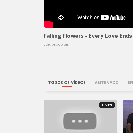
Falling Flowers - Every Love End
adicionado em
TODOS OS VÍDEOS
ANTENADO
EN
LIVES