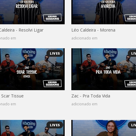
aldeira - Resolvi Ligar
Léo Caldeira - Morena
ionado em
adicionado em
LIVES
LI
 Scar Tissue
Zac - Pra Toda Vida
ionado em
adicionado em
LIVES
LI