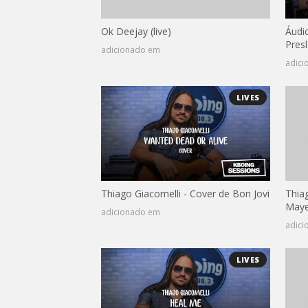
Ok Deejay (live)
Áudio
Presl
adicionado em
adic
LIVES
Thiago Giacomelli - Cover de Bon Jovi
Thia
Maye
adicionado em
adic
LIVES