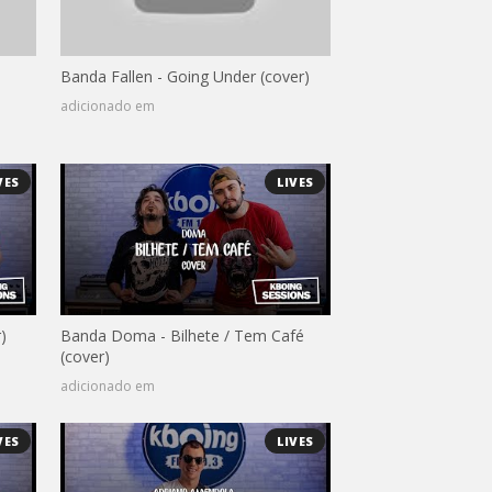
Banda Fallen - Going Under (cover)
adicionado em
VES
LIVES
)
Banda Doma - Bilhete / Tem Café
(cover)
adicionado em
VES
LIVES