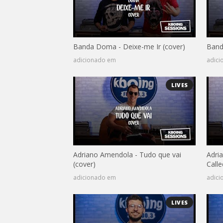
Banda Doma - Deixe-me Ir (cover)
Band
adicionado em
adic
LIVES
Adriano Amendola - Tudo que vai
Adri
(cover)
Call
adicionado em
adic
LIVES