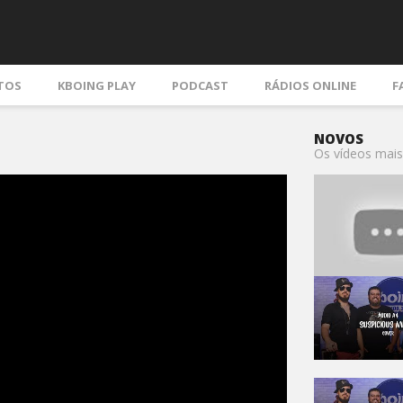
TOS
KBOING PLAY
PODCAST
RÁDIOS ONLINE
F
NOVOS
Os vídeos mais