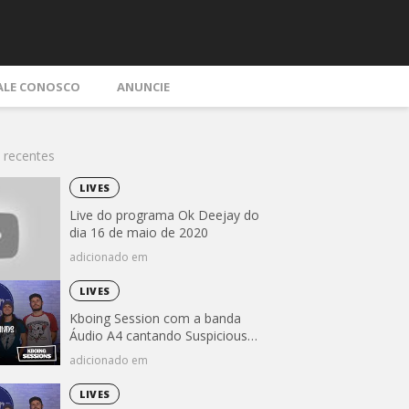
ALE CONOSCO
ANUNCIE
 recentes
LIVES
Live do programa Ok Deejay do
dia 16 de maio de 2020
adicionado em
LIVES
Kboing Session com a banda
Áudio A4 cantando Suspicious
Minds (Elvis Presley)
adicionado em
LIVES