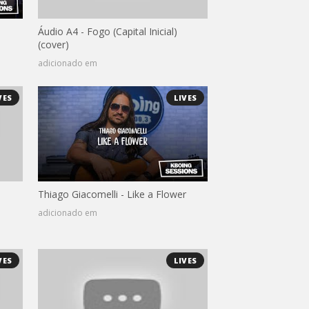
Áudio A4 - Fogo (Capital Inicial)
(cover)
adicionado em
VES
LIVES
Thiago Giacomelli - Like a Flower
adicionado em
VES
LIVES