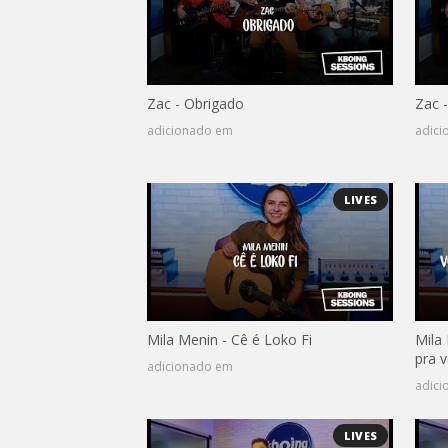
Zac - Obrigado
Zac 
adicionado em
adic
LIVES
Mila Menin - Cê é Loko Fi
Mila
pra v
adicionado em
adic
LIVES