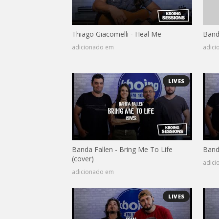
Thiago Giacomelli - Heal Me
Band
adicionado em
adic
LIVES
Banda Fallen - Bring Me To Life
Banda
(cover)
adic
adicionado em
LIVES