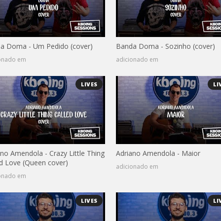
a Doma - Um Pedido (cover)
Banda Doma - Sozinho (cover)
ionado em
adicionado em
LIVES
LI
ano Amendola - Crazy Little Thing
Adriano Amendola - Maior
ed Love (Queen cover)
adicionado em
ionado em
LIVES
LI