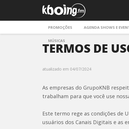
PROMOÇÕES
AGENDA SHOWS E EVEN
MÚSICAS
TERMOS DE USO
atualizado em 04/07/2024
As empresas do GrupoKNB respeita
trabalham para que você use nossa
Este termo rege as condições de Us
usuários dos Canais Digitais e as