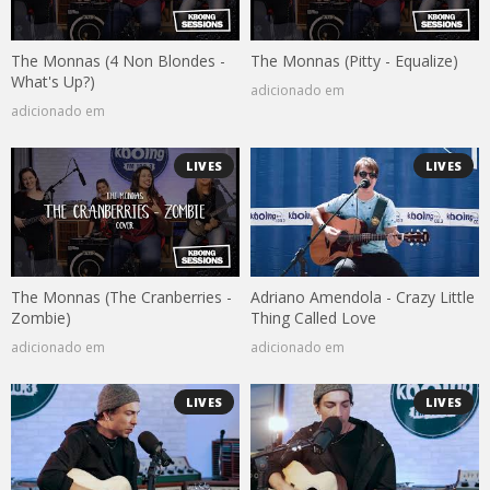
The Monnas (4 Non Blondes -
The Monnas (Pitty - Equalize)
What's Up?)
adicionado em
adicionado em
LIVES
LIVES
The Monnas (The Cranberries -
Adriano Amendola - Crazy Little
Zombie)
Thing Called Love
adicionado em
adicionado em
LIVES
LIVES