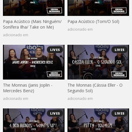
Papa Acústico (Mais Ninguém/
Papa Acústico (Torn/O Sol)
Sonífera Ilha/ Take on Me)
adicionado em
adicionado em
LIVES
LIVES
The Monnas (Janis Joplin -
The Monnas (Cássia Eller - O
Mercedes Benz)
Segundo Sol)
adicionado em
adicionado em
LIVES
LIVES