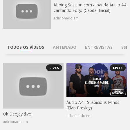
Kboing Session com a banda Áudio A4
cantando Fogo (Capital Inicial)
adicionado em
TODOS OS VÍDEOS
ANTENADO
ENTREVISTAS
ESP
LIVES
LIVES
Áudio A4 - Suspicious Minds
(Elvis Presley)
Ok Deejay (live)
adicionado em
adicionado em