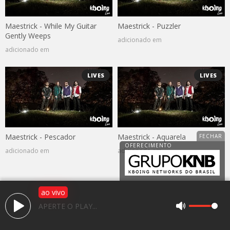
Maestrick - While My Guitar
Maestrick - Puzzler
Gently Weeps
adicionado em
adicionado em
LIVES
LIVES
Maestrick - Pescador
Maestrick - Aquarela
adicionado em
adicionado em
ao vivo
Av. 25 de janeiro, 1983, Jardim Caparroz
APERTE O PLAY...
CEP: 15050-466 - São José do Rio Preto / SP
(17) 3225-2766