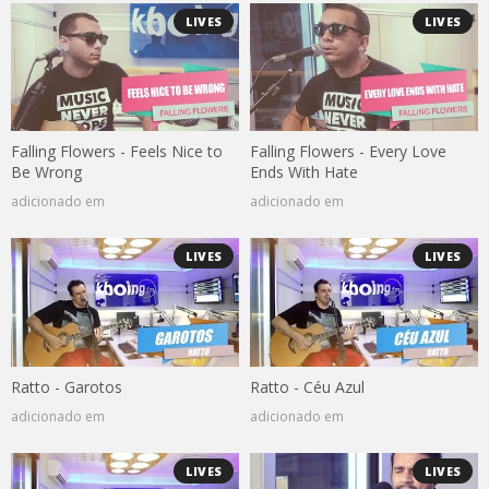
LIVES
LIVES
Falling Flowers - Feels Nice to
Falling Flowers - Every Love
Be Wrong
Ends With Hate
adicionado em
adicionado em
LIVES
LIVES
Ratto - Garotos
Ratto - Céu Azul
adicionado em
adicionado em
LIVES
LIVES