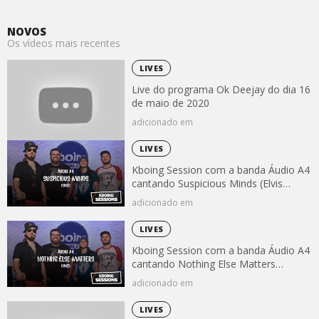
NOVOS
Os vídeos mais recentes
LIVES
Live do programa Ok Deejay do dia 16
de maio de 2020
adicionado em
LIVES
Kboing Session com a banda Áudio A4
cantando Suspicious Minds (Elvis
Presley)
adicionado em
LIVES
Kboing Session com a banda Áudio A4
cantando Nothing Else Matters
(Metallica)
adicionado em
LIVES