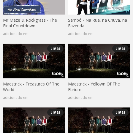
Mr Maze & Rockgrass - The
Sambô - Na Rua, na Chuva, na
Final Countdown
Fazenda
adicionado em
adicionado em
LIVES
LIVES
Maestrick - Treasures Of The
Maestrick - Yellown Of The
World
Ebrium
adicionado em
adicionado em
LIVES
LIVES