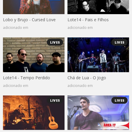
Lobo y Brujo - Cursed Love
Lote14 - Pais e Filhos
adicionado em
adicionado em
LIVES
LIVES
Lote14 - Tempo Perdido
Chá de Lua - O Jogo
adicionado em
adicionado em
LIVES
LIVES