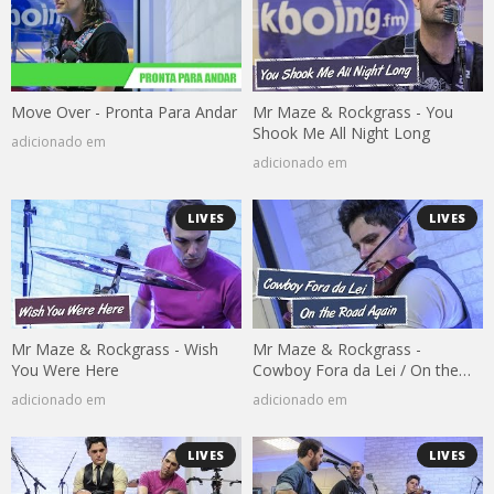
Move Over - Pronta Para Andar
Mr Maze & Rockgrass - You
Shook Me All Night Long
adicionado em
adicionado em
LIVES
LIVES
Mr Maze & Rockgrass - Wish
Mr Maze & Rockgrass -
You Were Here
Cowboy Fora da Lei / On the
Road Again
adicionado em
adicionado em
LIVES
LIVES