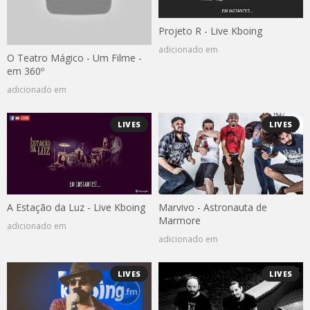
Projeto R - Live Kboing
adicionado em
O Teatro Mágico - Um Filme -
em 360º
adicionado em
LIVES
LIVES
A Estação da Luz - Live Kboing
Marvivo - Astronauta de
Marmore
adicionado em
adicionado em
LIVES
LIVES