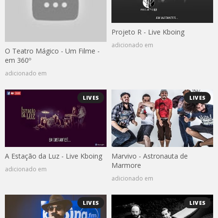
Projeto R - Live Kboing
adicionado em
O Teatro Mágico - Um Filme -
em 360º
adicionado em
LIVES
LIVES
A Estação da Luz - Live Kboing
Marvivo - Astronauta de
Marmore
adicionado em
adicionado em
LIVES
LIVES