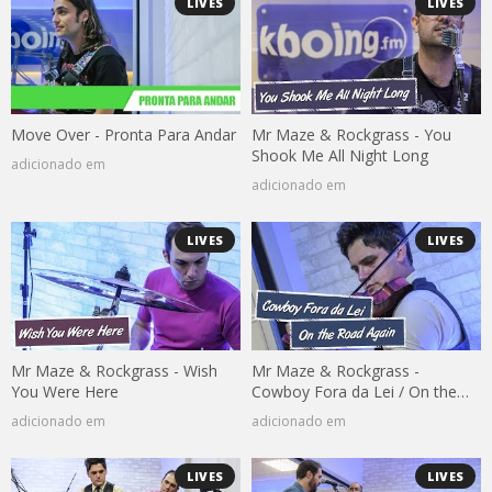
LIVES
LIVES
Move Over - Pronta Para Andar
Mr Maze & Rockgrass - You
Shook Me All Night Long
adicionado em
adicionado em
LIVES
LIVES
Mr Maze & Rockgrass - Wish
Mr Maze & Rockgrass -
You Were Here
Cowboy Fora da Lei / On the
Road Again
adicionado em
adicionado em
LIVES
LIVES