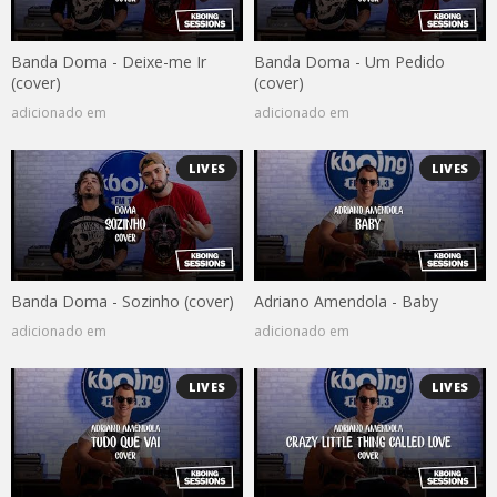
Banda Doma - Deixe-me Ir
Banda Doma - Um Pedido
(cover)
(cover)
adicionado em
adicionado em
LIVES
LIVES
Banda Doma - Sozinho (cover)
Adriano Amendola - Baby
adicionado em
adicionado em
LIVES
LIVES