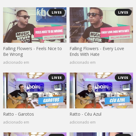
LIVES
LIVES
Falling Flowers - Feels Nice to
Falling Flowers - Every Love
Be Wrong
Ends With Hate
adicionado em
adicionado em
LIVES
LIVES
Ratto - Garotos
Ratto - Céu Azul
adicionado em
adicionado em