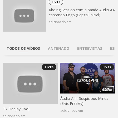
LIVES
Kboing Session com a banda Áudio A4
cantando Fogo (Capital Inicial)
adicionado em
TODOS OS VÍDEOS
ANTENADO
ENTREVISTAS
ESP
LIVES
LIVES
Áudio A4 - Suspicious Minds
(Elvis Presley)
Ok Deejay (live)
adicionado em
adicionado em