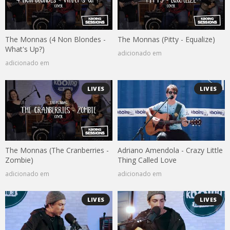
The Monnas (4 Non Blondes -
The Monnas (Pitty - Equalize)
What's Up?)
adicionado em
adicionado em
LIVES
LIVES
The Monnas (The Cranberries -
Adriano Amendola - Crazy Little
Zombie)
Thing Called Love
adicionado em
adicionado em
LIVES
LIVES