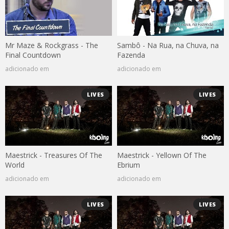
Mr Maze & Rockgrass - The
Sambô - Na Rua, na Chuva, na
Final Countdown
Fazenda
adicionado em
adicionado em
LIVES
LIVES
Maestrick - Treasures Of The
Maestrick - Yellown Of The
World
Ebrium
adicionado em
adicionado em
LIVES
LIVES