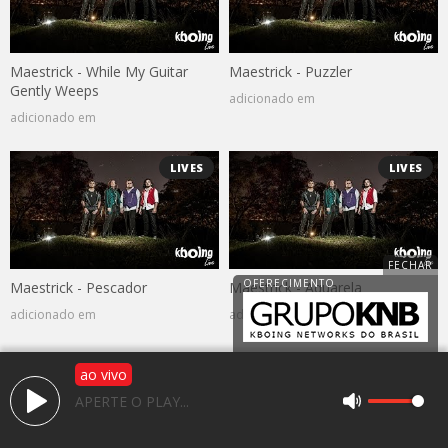
Maestrick - While My Guitar
Maestrick - Puzzler
Gently Weeps
adicionado em
adicionado em
LIVES
LIVES
Maestrick - Pescador
Maestrick - Aquarela
adicionado em
adicionado em
ao vivo
APERTE O PLAY...
Av. 25 de janeiro, 1983, Jardim Caparroz
CEP: 15050-466 - São José do Rio Preto / SP